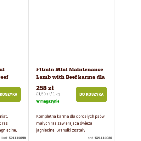
xi
Fitmin Mini Maintenance
eef
Lamb with Beef karma dla
 kg
psów 12 kg
258 zł
Cena
21,50 zł / 1 kg
 KOSZYKA
DO KOSZYKA
jednostkowa:
W magazynie
niąt,
Kompletna karma dla dorosłych psów
k ras
małych ras zawierająca świeżą
agnięcinę,
jagnięcinę. Granulki zostały
odpowiednia
opracowane specjalnie dla małych
Kod :
521114049
Kod :
521114086