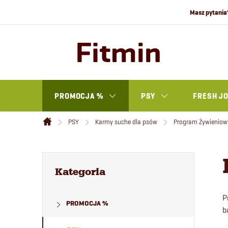
Przejść
do
treści
PROMOCJA %
PSY
FRESH J
PSY
Karmy suche dla psów
Program Żywieniow
Home
P
Pominąć
kategorie
Kategoria
a
P
PROMOCJA %
s
b