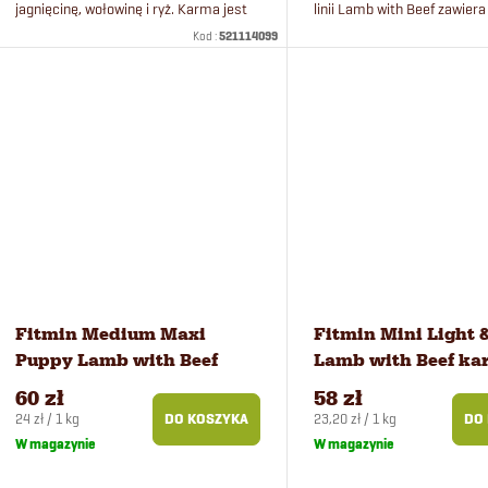
jagnięcinę, wołowinę i ryż. Karma jest
linii Lamb with Beef zawiera
odpowiednia także dla ciężarnych i
świeżego mięsa jagnięcego
Kod :
521114099
karmiących suk małych ras.
oparta jest na ryżu i groszku
Fitmin Medium Maxi
Fitmin Mini Light 
Puppy Lamb with Beef
Lamb with Beef ka
karma dla psów 2,5 kg
psów 2,5 kg
60 zł
58 zł
Cena
Cena
24 zł / 1 kg
23,20 zł / 1 kg
DO KOSZYKA
DO
jednostkowa:
jednostkowa:
W magazynie
W magazynie