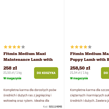
u
t
k
ó
t
w
ó
Fitmin Medium Maxi
Fitmin Medium Ma
w
Maintenance Lamb with
Puppy Lamb with B
Beef karma dla psów 12 kg
karma dla psów 12
258 zł
258,50 zł
Cena
Cena
21,50 zł / 1 kg
21,54 zł / 1 kg
DO KOSZYKA
DO
jednostkowa:
jednostkowa:
W magazynie
W magazynie
Kompletna karma dla dorosłych psów
Kompletna karma dla szcze
średnich i dużych ras z jagnięciną i
ciężarnych i karmiących su
wołowiną oraz ryżem. Idealna dla
średnich i dużych. Zawiera j
wrażliwych psów.
wołowinę i ryż. Karma jest 
Kod :
521114045