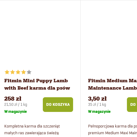
dla szczeniąt w wieku od 6 t
Fitmin Mini Puppy Lamb
Fitmin Medium Ma
with Beef karma dla psów
Maintenance Lamb
12 kg
Beef karma dla psó
258 zł
3,50 zł
Cena
Cena
21,50 zł / 1 kg
35 zł / 1 kg
DO KOSZYKA
DO
jednostkowa:
jednostkowa:
W magazynie
W magazynie
Kompletna karma dla szczeniąt
Pełnoporcjowa karma dla p
małych ras zawierająca świeżą
premium Medium Maxi Main