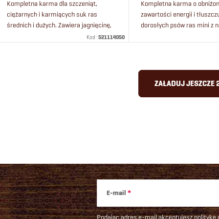
Kompletna karma dla szczeniąt,
Kompletna karma o obniżon
ciężarnych i karmiących suk ras
zawartości energii i tłuszcz
średnich i dużych. Zawiera jagnięcinę,
dorosłych psów ras mini z
wołowinę i ryż. Karma jest odpowiednia
oraz dla starszych psów ma
Kod :
521114050
dla szczeniąt w wieku od 6 tygodni...
Karma zawiera świeżą jagni
wołowinę i ryż.
K
ZAŁADUJ JESZCZE 
o
n
t
r
o
E-mail
k
Podając adres e-mail akceptujesz
politykę