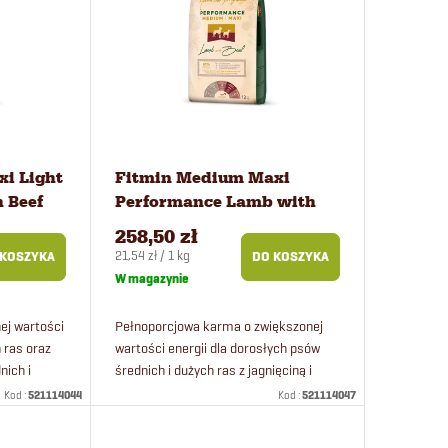
i Light
Fitmin Medium Maxi
 Beef
Performance Lamb with
 kg
Beef karma dla psów 12 kg
258,50 zł
Cena
21,54 zł / 1 kg
 KOSZYKA
DO KOSZYKA
jednostkowa:
W magazynie
ej wartości
Pełnoporcjowa karma o zwiększonej
h ras oraz
wartości energii dla dorosłych psów
nich i
średnich i dużych ras z jagnięciną i
wołowiną oraz ryżem. Idealna dla
Kod :
521114044
Kod :
521114047
wrażliwych psów.