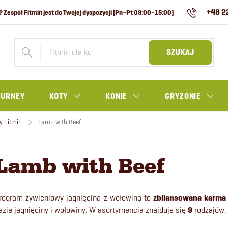
+48 2
SZUKAJ
OURNEY
KOTY
KONIE
GRYZONIE
y Fitmin
Lamb with Beef
Lamb with Beef
rogram żywieniowy jagnięcina z wołowiną to
z
bilansowana karma
azie jagnięciny i wołowiny.
W asortymencie znajduje się
9
rodzajów, 