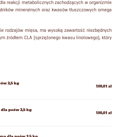
dla reakcji metabolicznych zachodzących w organizmie
składników mineralnych oraz kwasów tłuszczowych omega
znie rodzajów mięsa, ma wysoką zawartość niezbędnych
ym źródłem CLA (sprzężonego kwasu linolowego), który
ów 2,5 kg
180,01 zł
dla psów 2,5 kg
180,01 zł
ma dla psów 2,5 kg