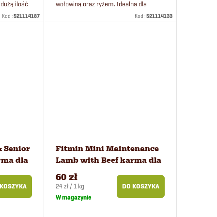
 dużą ilość
wołowiną oraz ryżem. Idealna dla
. Receptura
wrażliwych psów.
Kod :
521114187
Kod :
521114133
.
& Senior
Fitmin Mini Maintenance
rma dla
Lamb with Beef karma dla
psów 2,5 kg
60 zł
Cena
24 zł / 1 kg
 KOSZYKA
DO KOSZYKA
jednostkowa:
W magazynie