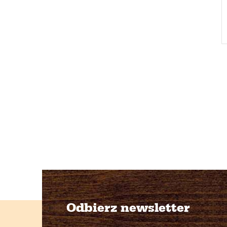
l
Odbierz newsletter
S