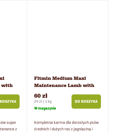
ygodni...
psów.
xi
Fitmin Medium Maxi
 with
Maintenance Lamb with
w 100 g
Beef karma dla psów 2,5 kg
60 zł
Cena
24 zł / 1 kg
 KOSZYKA
DO KOSZYKA
jednostkowa:
W magazynie
sów super
Kompletna karma dla dorosłych psów
tenance z
średnich i dużych ras z jagnięciną i