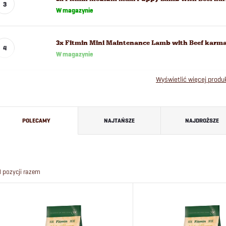
W magazynie
3x Fitmin Mini Maintenance Lamb with Beef karma
W magazynie
Wyświetlić więcej prod
S
POLECAMY
NAJTAŃSZE
NAJDROŻSZE
o
r
4
pozycji razem
t
L
o
i