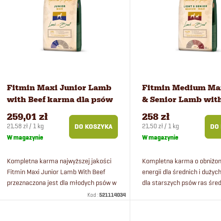
w
s
a
t
n
a
i
p
Fitmin Maxi Junior Lamb
Fitmin Medium Max
with Beef karma dla psów
& Senior Lamb with
e
r
12 kg
karma dla psów 12
259,01 zł
258 zł
Cena
Cena
21,58 zł / 1 kg
21,50 zł / 1 kg
DO KOSZYKA
DO
p
o
jednostkowa:
jednostkowa:
W magazynie
W magazynie
r
d
Kompletna karma najwyższej jakości
Kompletna karma o obniżon
Fitmin Maxi Junior Lamb With Beef
energii dla średnich i dużyc
przeznaczona jest dla młodych psów w
dla starszych psów ras śred
o
u
wieku od 5 do 18 miesięcy. Zawiera
dużych.
Kod :
521114034
świeże mięso jagnięce, wołowinę i...
d
k