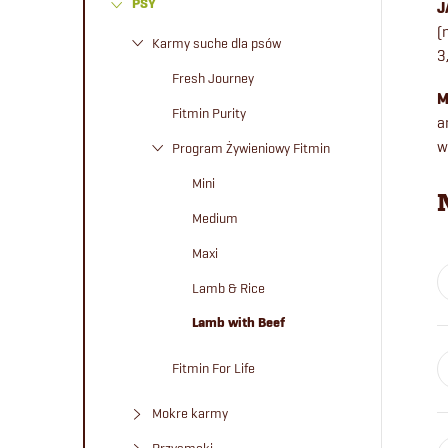
PSY
J
e
(
Karmy suche dla psów
3
k
Fresh Journey
M
b
Fitmin Purity
a
w
Program Żywieniowy Fitmin
o
Mini
c
Medium
Maxi
z
Lamb & Rice
n
Lamb with Beef
y
Fitmin For Life
Mokre karmy