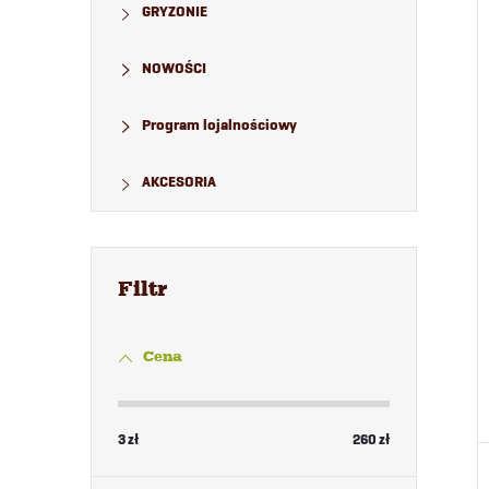
GRYZONIE
NOWOŚCI
Program lojalnościowy
AKCESORIA
Cena
3
zł
260
zł