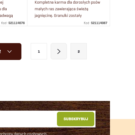
ej
Kompletna karma dla dorosłych psów
u dla
małych ras zawierająca świeżą
 nadwagą
jagnięcinę. Granulki zostały
łych ras.
opracowane specjalnie dla małych
Kod :
521114076
Kod :
521114087
ęcinę,
psów.
P
2
1
2
a
g
i
n
a
c
j
SUBSKRYBUJ
a
 ochrony danych osobowych
.