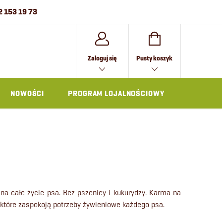
2 153 19 73
KOSZYK
Zaloguj się
Pusty koszyk
NOWOŚCI
PROGRAM LOJALNOŚCIOWY
AKCESOR
na całe życie psa. Bez pszenicy i kukurydzy. Karma na
które zaspokoją potrzeby żywieniowe każdego psa.