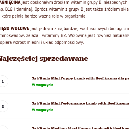
AGNIĘCINA
jest doskonałym źródłem witamin grupy B, niezbędnych 
np. B12 i tiamina). Oprócz witamin z grupy B jest także źródłem 
, które pełnią bardzo ważną rolę w organizmie.
IĘSO WOŁOWE
jest jednym z najbardziej wartościowych biologic
minokwasów, żelaza i witaminy B2. Wołowina jest również naturaln
spiera wzrost mięśni i układ odpornościowy.
Najczęściej sprzedawane
3x Fitmin Mini Puppy Lamb with Beef karma dla ps
W magazynie
3x Fitmin Mini Performance Lamb with Beef karma 
W magazynie
3x Fitmin Medium Maxi Puppy Lamb with Beef kar