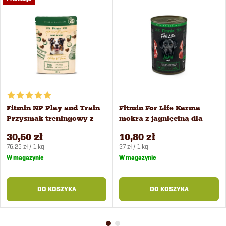
Fitmin NP Play and Train
Fitmin For Life Karma
Przysmak treningowy z
mokra z jagnięciną dla
jagnięciną i wołowiną 400
psów 400 g
30,50 zł
10,80 zł
g
Cena
Cena
76,25 zł / 1 kg
27 zł / 1 kg
jednostkowa:
jednostkowa:
W magazynie
W magazynie
DO KOSZYKA
DO KOSZYKA