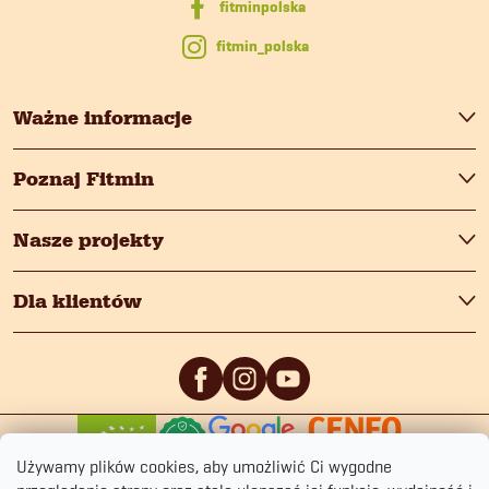
a
fitmin_polska
Ważne informacje
Poznaj Fitmin
Nasze projekty
Dla klientów
0
/5
0
/5
Używamy plików cookies, aby umożliwić Ci wygodne