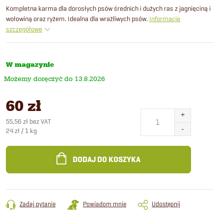
Kompletna karma dla dorosłych psów średnich i dużych ras z jagnięciną i
wołowiną oraz ryżem. Idealna dla wrażliwych psów.
Informacje
szczegółowe
W magazynie
13.8.2026
60 zł
55,56 zł bez VAT
Cena
24 zł / 1 kg
jednostkowa:
DODAJ DO KOSZYKA
Zadaj pytanie
Powiadom mnie
Udostępnij