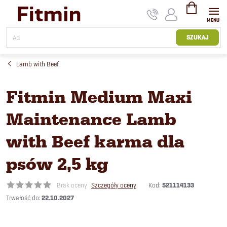
Przejść
do
treści
KOSZYK
SZUKAJ
Lamb with Beef
Fitmin Medium Maxi
Maintenance Lamb
with Beef karma dla
psów 2,5 kg
Kod:
521114133
Brak oceny
Szczegóły oceny
22.10.2027