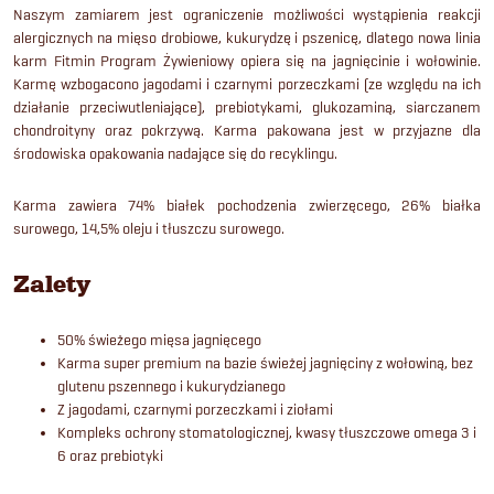
Naszym zamiarem jest ograniczenie możliwości wystąpienia reakcji
alergicznych na mięso drobiowe, kukurydzę i pszenicę, dlatego nowa linia
karm Fitmin Program Żywieniowy opiera się na jagnięcinie i wołowinie.
Karmę wzbogacono jagodami i czarnymi porzeczkami (ze względu na ich
działanie przeciwutleniające), prebiotykami, glukozaminą, siarczanem
chondroityny oraz pokrzywą. Karma pakowana jest w przyjazne dla
środowiska opakowania nadające się do recyklingu.
Karma zawiera 74% białek pochodzenia zwierzęcego, 26% białka
surowego, 14,5% oleju i tłuszczu surowego.
Zalety
50% świeżego mięsa jagnięcego
Karma super premium na bazie świeżej jagnięciny z wołowiną, bez
glutenu pszennego i kukurydzianego
Z jagodami, czarnymi porzeczkami i ziołami
Kompleks ochrony stomatologicznej, kwasy tłuszczowe omega 3 i
6 oraz prebiotyki