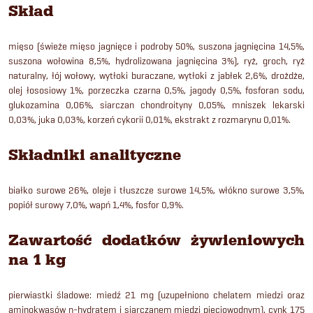
Skład
mięso (świeże mięso jagnięce i podroby 50%, suszona jagnięcina 14,5%,
suszona wołowina 8,5%, hydrolizowana jagnięcina 3%), ryż, groch, ryż
naturalny, łój wołowy, wytłoki buraczane, wytłoki z jabłek 2,6%, drożdże,
olej łososiowy 1%, porzeczka czarna 0,5%, jagody 0,5%, fosforan sodu,
glukozamina 0,06%, siarczan chondroityny 0,05%, mniszek lekarski
0,03%, juka 0,03%, korzeń cykorii 0,01%, ekstrakt z rozmarynu 0,01%.
Składniki analityczne
białko surowe 26%, oleje i tłuszcze surowe 14,5%, włókno surowe 3,5%,
popiół surowy 7,0%, wapń 1,4%, fosfor 0,9%.
Zawartość dodatków żywieniowych
na 1 kg
pierwiastki śladowe: miedź 21 mg (uzupełniono chelatem miedzi oraz
aminokwasów n-hydratem i siarczanem miedzi pięciowodnym), cynk 175