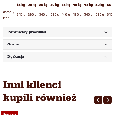
15 kg
20 kg
25 kg
30 kg
35 kg
40 kg
45 kg
50 kg
55 k
dorosły
240 g
290 g
340 g
390 g
440 g
490 g
540 g
590 g
640 
pies
Parametry produktu
Ocena
Dyskusja
Inni klienci
kupili również
Promocja