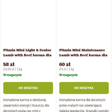
oparta jest na ryżu i groszku.
Fitmin Mini Light & Senior
Fitmin Mini Maintenance
Lamb with Beef karma dla
Lamb with Beef karma dla
psów 2,5 kg
psów 2,5 kg
58 zł
60 zł
Cena
Cena
23,20 zł / 1 kg
24 zł / 1 kg
jednostkowa:
jednostkowa:
W magazynie
W magazynie
DO KOSZYKA
DO KOSZYKA
Kompletna karma o obniżonej
Kompletna karma dla dorosłych
zawartości energii i tłuszczu dla
psów małych ras zawierająca
dorosłych psów ras mini z
świeżą jagnięcinę. Granulki zostały