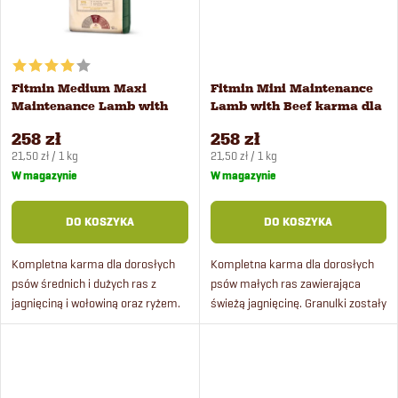
u
w
k
Fitmin Medium Maxi
Fitmin Mini Maintenance
t
Maintenance Lamb with
Lamb with Beef karma dla
Beef karma dla psów 12 kg
psów 12 kg
258 zł
258 zł
ó
Cena
Cena
21,50 zł / 1 kg
21,50 zł / 1 kg
jednostkowa:
jednostkowa:
W magazynie
W magazynie
w
DO KOSZYKA
DO KOSZYKA
Kompletna karma dla dorosłych
Kompletna karma dla dorosłych
psów średnich i dużych ras z
psów małych ras zawierająca
jagnięciną i wołowiną oraz ryżem.
świeżą jagnięcinę. Granulki zostały
Idealna dla wrażliwych psów.
opracowane specjalnie dla małych
psów.