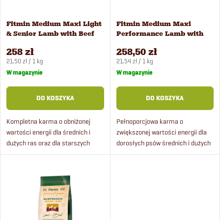
w
a
Fitmin Medium Maxi Light
Fitmin Medium Maxi
a
& Senior Lamb with Beef
Performance Lamb with
p
karma dla psów 12 kg
Beef karma dla psów 12 kg
n
258 zł
258,50 zł
Cena
Cena
r
21,50 zł / 1 kg
21,54 zł / 1 kg
jednostkowa:
jednostkowa:
W magazynie
W magazynie
i
o
DO KOSZYKA
DO KOSZYKA
e
d
Kompletna karma o obniżonej
Pełnoporcjowa karma o
p
wartości energii dla średnich i
zwiększonej wartości energii dla
u
dużych ras oraz dla starszych
dorosłych psów średnich i dużych
r
psów ras średnich i dużych.
ras z jagnięciną i wołowiną oraz
k
ryżem. Idealna dla wrażliwych
o
psów.
t
d
ó