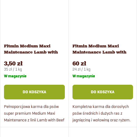
Fitmin Medium Maxi
Fitmin Medium Maxi
Maintenance Lamb with
Maintenance Lamb with
Beef karma dla psów 100 g
Beef karma dla psów 2,5
3,50 zł
60 zł
kg
Cena
Cena
35 zł / 1 kg
24 zł / 1 kg
jednostkowa:
jednostkowa:
W magazynie
W magazynie
DO KOSZYKA
DO KOSZYKA
Pełnoporcjowa karma dla psów
Kompletna karma dla dorosłych
super premium Medium Maxi
psów średnich i dużych ras z
Maintenance z linii Lamb with Beef
jagnięciną i wołowiną oraz ryżem.
zawiera dużą ilość świeżego
Idealna dla wrażliwych psów.
mięsa jagnięcego. Receptura