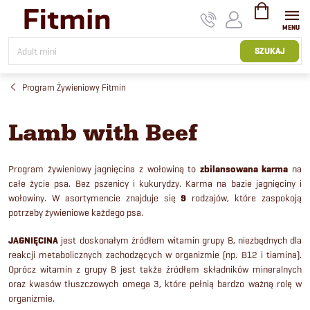
Przejść
do
treści
KOSZYK
SZUKAJ
Program Żywieniowy Fitmin
Lamb with Beef
Program żywieniowy jagnięcina z wołowiną to
z
bilansowana karma
na
całe życie psa. Bez pszenicy i kukurydzy. Karma na bazie jagnięciny i
wołowiny.
W asortymencie znajduje się
9
rodzajów, które zaspokoją
potrzeby żywieniowe każdego psa.
JAGNIĘCINA
jest doskonałym źródłem witamin grupy B, niezbędnych dla
reakcji metabolicznych zachodzących w organizmie (np. B12 i tiamina).
Oprócz witamin z grupy B jest także źródłem składników mineralnych
oraz kwasów tłuszczowych omega 3, które pełnią bardzo ważną rolę w
organizmie.