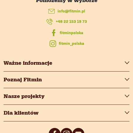
i
p
l
info
@
fitmin.pl
k
i
+48 22 153 19 73
a
s
fitmin_polska
t
y
Ważne informacje
Poznaj Fitmin
Nasze projekty
Dla klientów