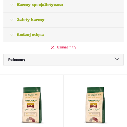
Karmy specjalistyczne
Zalety karmy
Rodzaj mięsa
Usunąć filtry
S
Polecamy
o
Najtańsze
L
Najdroższe
r
i
Najczęściej sprzedawane
t
Alfabetycznie
s
o
t