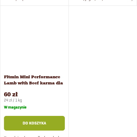
nadwagą oraz dla starszych psów
opracowane specjalnie dla małych
małych ras. Karma zawiera
psów.
świeżą jagnięcinę, wołowinę i ryż.
Fitmin Mini Performance
Lamb with Beef karma dla
psów 2,5 kg
60 zł
Cena
24 zł / 1 kg
jednostkowa:
W magazynie
DO KOSZYKA