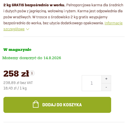
2 kg GRATIS bezpośrednio w worku.
Pełnoporcjowa karma dla średnich
i dużych psów z jagnięciną, wołowiną i ryżem. Karma jest odpowiednia dla
psów wrażliwych. W trosce o środowisko 2 kg gratis wsypujemy
bezpośrednio do worka, bez użycia dodatkowego opakowania.
Informacje
szczegółowe
W magazynie
14.8.2026
258 zł
238,89 zł bez VAT
Cena
18,43 zł / 1 kg
jednostkowa:
DODAJ DO KOSZYKA