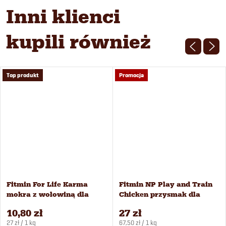
Inni klienci
kupili również
Top produkt
Promocja
Fitmin For Life Karma
Fitmin NP Play and Train
mokra z wołowiną dla
Chicken przysmak dla
psów 400 g
psów 400 g
10,80 zł
27 zł
Cena
Cena
27 zł / 1 kg
67,50 zł / 1 kg