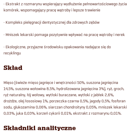
• Ekstrakt z rozmarynu wspierający wydłużenie pełnowartościowego życia
komórek, wspomagający pracę wątroby i lepsze trawienie
• Kompleks pielęgnacji dentystycznej dla zdrowych zębów
• Mniszek lekarski pomaga pozytywnie wpływać na pracę wątroby i nerek
• Ekologiczne, przyjazne środowisku opakowania nadające się do
recyklingu
Skład
Mięso (świeże mięso jagnięce i wnętrzności 50%, suszona jagnięcina
14,5%, suszona wołowina 8,5%, hydrolizowana jagnięcina 3%), ryż, groch,
ryż naturalny, łój wołowy, wytłoki buraczane, wytłoki z jabłek 2,6%,
drożdże, olej łososiowy 1%, porzeczka czarna 0,5%, jagody 0,5%, fosforan
sodu, glukozamina 0,06%, siarczan chondroityny 0,05%, mniszek lekarski
0,03%, juka 0,03%, korzeń cykorii 0,01%, ekstrakt z rozmarynu 0,01%.
Składniki analityczne