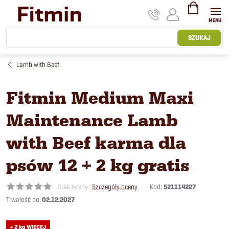
Przejść
do
treści
KOSZYK
SZUKAJ
Lamb with Beef
Fitmin Medium Maxi
Maintenance Lamb
with Beef karma dla
psów 12 + 2 kg gratis
Kod:
521114227
Brak oceny
Szczegóły oceny
02.12.2027
+ 2 kg WIĘCEJ