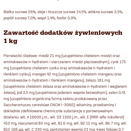
Białko surowe 26%, oleje i tłuszcze surowe 14,5%, włókno surowe 3,5%,
popiół surowy 7,0%, wapń 1,4%, fosfor 0,9%.
Zawartość dodatków żywieniowych
1 kg
Pierwiastki śladowe: miedź 21 mg (uzupełniono chelatem miedzi oraz
aminokwasów n-hydratem i siarczanem miedzi pięciowodnym), cynk 175
mg (uzupełniono chelatem cynku oraz aminokwasów n-hydratem i
tlenkiem cynku), mangan 42 mg (uzupełniono chelatem manganu oraz
aminokwasów n-hydratem i tlenkiem manganu), żelazo 181 mg
(uzupełniono chelatem żelaza oraz aminokwasów n-hydratem i węglanem
żelaza), jod 3,5 mg (uzupełniono jodanem wapnia bezwodnym), selen 0,41
mg (uzupełniono organiczną formą selenu produkowaną przez
Saccharomyces cerevisiae CNCM I-3060); witaminy, prowitaminy i
dokładnie zdefiniowane chemicznie substancje o porównywalnym
działaniu: wit. A 16600 j.m., wit. D3 1300 j.m., wit. E (RRR-alfa-tokoferol)
410 mg, niacynamid 80 mg, wit. B1 6 mg, wit. B2 12 mg, wit. B6 7 mg, wit.
B12 166 µg, wit. C 330 mg, pantotenian wapnia 23 mg, kwas foliowy 0,7