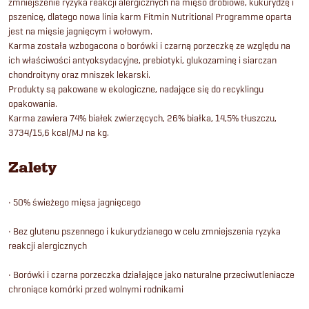
zmniejszenie ryzyka reakcji alergicznych na mięso drobiowe, kukurydzę i
pszenicę, dlatego nowa linia karm Fitmin Nutritional Programme oparta
jest na mięsie jagnięcym i wołowym.
Karma została wzbogacona o borówki i czarną porzeczkę ze względu na
ich właściwości antyoksydacyjne, prebiotyki, glukozaminę i siarczan
chondroityny oraz mniszek lekarski.
Produkty są pakowane w ekologiczne, nadające się do recyklingu
opakowania.
Karma zawiera 74% białek zwierzęcych, 26% białka, 14,5% tłuszczu,
3734/15,6 kcal/MJ na kg.
Zalety
• 50% świeżego mięsa jagnięcego
• Bez glutenu pszennego i kukurydzianego w celu zmniejszenia ryzyka
reakcji alergicznych
• Borówki i czarna porzeczka działające jako naturalne przeciwutleniacze
chroniące komórki przed wolnymi rodnikami