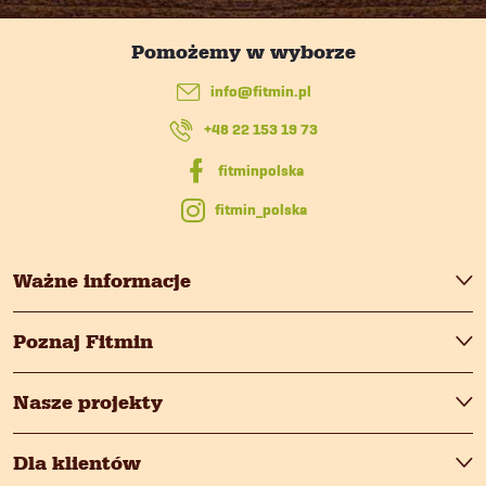
o
p
info
@
fitmin.pl
k
+48 22 153 19 73
a
fitmin_polska
Ważne informacje
Poznaj Fitmin
Nasze projekty
Dla klientów