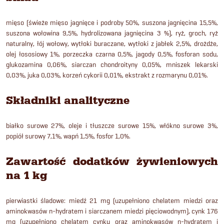
mięso (świeże mięso jagnięce i podroby 50%, suszona jagnięcina 15,5%,
suszona wołowina 9,5%, hydrolizowana jagnięcina 3 %), ryż, groch, ryż
naturalny, łój wołowy, wytłoki buraczane, wytłoki z jabłek 2,5%, drożdże,
olej łososiowy 1%, porzeczka czarna 0,5%, jagody 0,5%, fosforan sodu,
glukozamina 0,06%, siarczan chondroityny 0,05%, mniszek lekarski
0,03%, juka 0,03%, korzeń cykorii 0,01%, ekstrakt z rozmarynu 0,01%.
Składniki analityczne
białko surowe 27%, oleje i tłuszcze surowe 15%, włókno surowe 3%,
popiół surowy 7,1%, wapń 1,5%, fosfor 1,0%.
Zawartość dodatków żywieniowych
na 1 kg
pierwiastki śladowe: miedź 21 mg (uzupełniono chelatem miedzi oraz
aminokwasów n-hydratem i siarczanem miedzi pięciowodnym), cynk 176
mg (uzupełniono chelatem cynku oraz aminokwasów n-hydratem i