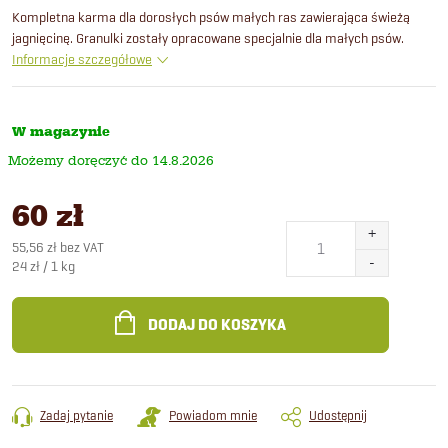
Kompletna karma dla dorosłych psów małych ras zawierająca świeżą
jagnięcinę. Granulki zostały opracowane specjalnie dla małych psów.
Informacje szczegółowe
W magazynie
14.8.2026
60 zł
55,56 zł bez VAT
Cena
24 zł / 1 kg
jednostkowa:
DODAJ DO KOSZYKA
Zadaj pytanie
Powiadom mnie
Udostępnij