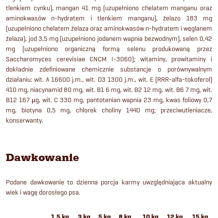
tlenkiem cynku), mangan 41 mg (uzupełniono chelatem manganu oraz
aminokwasów n-hydratem i tlenkiem manganu), żelazo 183 mg
(uzupełniono chelatem żelaza oraz aminokwasów n-hydratem i węglanem
żelaza), jod 3,5 mg (uzupełniono jodanem wapnia bezwodnym), selen 0,42
mg (uzupełniono organiczną formą selenu produkowaną przez
Saccharomyces cerevisiae CNCM I-3060); witaminy, prowitaminy i
dokładnie zdefiniowane chemicznie substancje o porównywalnym
działaniu: wit. A 16600 j.m., wit. D3 1300 j.m., wit. E (RRR-alfa-tokoferol)
410 mg, niacynamid 80 mg, wit. B1 6 mg, wit. B2 12 mg, wit. B6 7 mg, wit.
B12 167 µg, wit. C 330 mg, pantotenian wapnia 23 mg, kwas foliowy 0,7
mg, biotyna 0,5 mg, chlorek choliny 1440 mg; przeciwutleniacze,
konserwanty.
Dawkowanie
Podane dawkowanie to dzienna porcja karmy uwzględniająca aktualny
wiek i wagę dorosłego psa.
1,5 kg
3 kg
5 kg
8 kg
10 kg
12 kg
15 kg