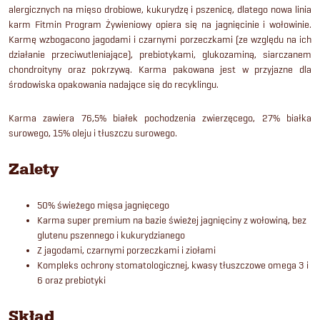
alergicznych na mięso drobiowe, kukurydzę i pszenicę, dlatego nowa linia
karm Fitmin Program Żywieniowy opiera się na jagnięcinie i wołowinie.
Karmę wzbogacono jagodami i czarnymi porzeczkami (ze względu na ich
działanie przeciwutleniające), prebiotykami, glukozaminą, siarczanem
chondroityny oraz pokrzywą. Karma pakowana jest w przyjazne dla
środowiska opakowania nadające się do recyklingu.
Karma zawiera 76,5% białek pochodzenia zwierzęcego, 27% białka
surowego, 15% oleju i tłuszczu surowego.
Zalety
50% świeżego mięsa jagnięcego
Karma super premium na bazie świeżej jagnięciny z wołowiną, bez
glutenu pszennego i kukurydzianego
Z jagodami, czarnymi porzeczkami i ziołami
Kompleks ochrony stomatologicznej, kwasy tłuszczowe omega 3 i
6 oraz prebiotyki
Skład