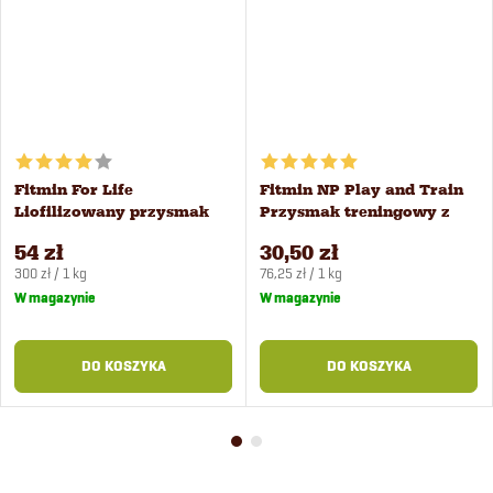
Fitmin For Life
Fitmin NP Play and Train
Liofilizowany przysmak
Przysmak treningowy z
dla psów i kotów
jagnięciną i wołowiną 400
54 zł
30,50 zł
multipack 6 szt
g
Cena
Cena
300 zł / 1 kg
76,25 zł / 1 kg
jednostkowa:
jednostkowa:
W magazynie
W magazynie
DO KOSZYKA
DO KOSZYKA