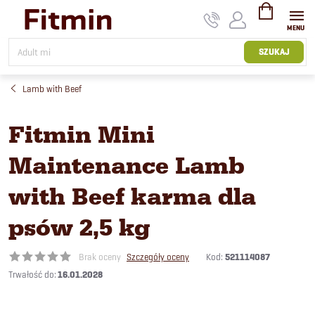
Przejść
do
treści
KOSZYK
SZUKAJ
Lamb with Beef
Fitmin Mini
Maintenance Lamb
with Beef karma dla
psów 2,5 kg
Kod:
521114087
Brak oceny
Szczegóły oceny
16.01.2028