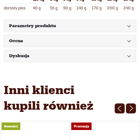
dorosły pies
40 g
55 g
90 g
140 g
170 g
200 g
240 g
Parametry produktu
Ocena
Dyskusja
Inni klienci
kupili również
Nowości
Promocja