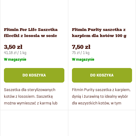
Fitmin For Life Saszetka
Fitmin Purity saszetka z
fileciki z łososia w sosie
karpiem dla kotów 100 g
dla kotów 85 g
3,50 zł
7,50 zł
Cena
Cena
41,18 zł / 1 kg
75 zł / 1 kg
jednostkowa:
jednostkowa:
W magazynie
W magazynie
DO KOSZYKA
DO KOSZYKA
Saszetka dla sterylizowanych
Fitmin Purity saszetka z karpiem,
kotów z łososiem. Saszetkę
dynią i żurawiną to idealny wybór
można wymieszać z karmą lub
dla wszystkich kotów, w tym
podać samodzielnie jako dodatek.
kociąt. Te pyszne 100 g saszetki
Saszetki dla kotów zawierają aż
zawierają prawdziwe mięso w
71,4% mięsa i taurynę...
bulionie, bez...