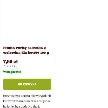
korzystnie wpływającą na...
korzystnie wpływającą...
Fitmin Purity saszetka z
wołowiną dla kotów 100 g
7,50 zł
Cena
75 zł / 1 kg
jednostkowa:
W magazynie
DO KOSZYKA
Bezzbożowa karma dla wszystkich
kotów zawiera prawdziwe mięso w
bulionie, bez dodatku zbóż,