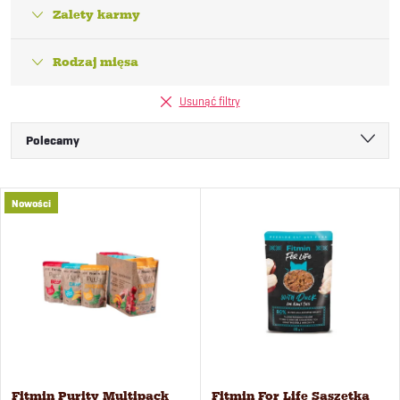
Zalety karmy
Rodzaj mięsa
Usunąć filtry
S
Polecamy
o
Najtańsze
L
Nowości
Najdroższe
r
i
Najczęściej sprzedawane
t
Alfabetycznie
s
o
t
w
a
Fitmin Purity Multipack
Fitmin For Life Saszetka