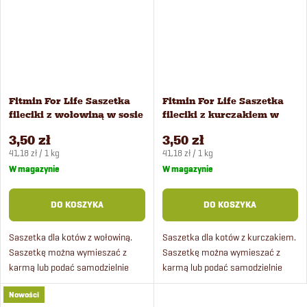
Fitmin For Life Saszetka
Fitmin For Life Saszetka
fileciki z wołowiną w sosie
fileciki z kurczakiem w
dla kotów 85 g
sosie dla kotów 85 g
3,50 zł
3,50 zł
Cena
Cena
41,18 zł / 1 kg
41,18 zł / 1 kg
jednostkowa:
jednostkowa:
W magazynie
W magazynie
DO KOSZYKA
DO KOSZYKA
Saszetka dla kotów z wołowiną.
Saszetka dla kotów z kurczakiem.
Saszetkę można wymieszać z
Saszetkę można wymieszać z
karmą lub podać samodzielnie
karmą lub podać samodzielnie
jako dodatek. Saszetki dla kotów
jako dodatek. Saszetki dla kotów
Nowości
zawierają aż 80% mięsa i taurynę
zawierają aż 80% mięsa i taurynę