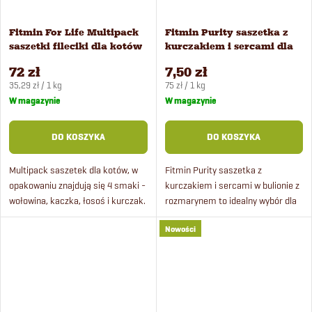
k
Fitmin For Life Multipack
Fitmin Purity saszetka z
t
saszetki fileciki dla kotów
kurczakiem i sercami dla
24 szt x 85 g
kotów 100 g
72 zł
7,50 zł
ó
Cena
Cena
35,29 zł / 1 kg
75 zł / 1 kg
jednostkowa:
jednostkowa:
W magazynie
W magazynie
w
DO KOSZYKA
DO KOSZYKA
Multipack saszetek dla kotów, w
Fitmin Purity saszetka z
opakowaniu znajdują się 4 smaki -
kurczakiem i sercami w bulionie z
wołowina, kaczka, łosoś i kurczak.
rozmarynem to idealny wybór dla
Każdy kot doceni soczyste
wszystkich kotów, w tym kociąt.
Nowości
saszetki z mięsem i sosem.
Te pyszne 100 g saszetki
zawierają prawdziwe mięso w...