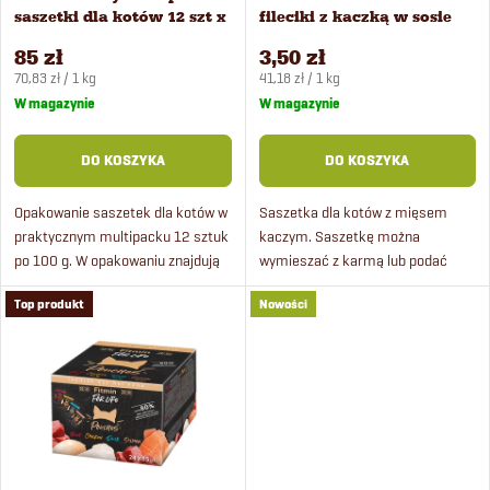
a
saszetki dla kotów 12 szt x
fileciki z kaczką w sosie
p
100 g
dla kotów 85 g
n
85 zł
3,50 zł
Cena
Cena
r
70,83 zł / 1 kg
41,18 zł / 1 kg
jednostkowa:
jednostkowa:
W magazynie
W magazynie
i
o
DO KOSZYKA
DO KOSZYKA
e
d
Opakowanie saszetek dla kotów w
Saszetka dla kotów z mięsem
p
praktycznym multipacku 12 sztuk
kaczym. Saszetkę można
u
po 100 g. W opakowaniu znajdują
wymieszać z karmą lub podać
r
się 3 rodzaje saszetek po 4 sztuki:
samodzielnie jako dodatek.
k
Top produkt
Nowości
z wołowiną, kurczakiem i karpiem.
Saszetki dla kotów zawierają aż
o
80% mięsa i taurynę korzystnie...
t
d
ó
u
w