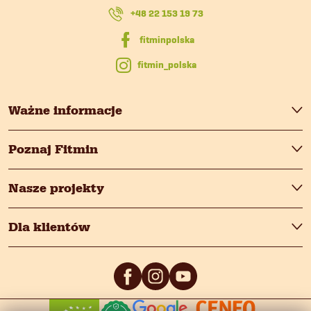
k
i
+48 22 153 19 73
a
s
fitmin_polska
t
y
Ważne informacje
Poznaj Fitmin
Nasze projekty
Dla klientów