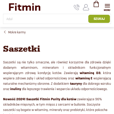
Przejść
do
treści
KOSZYK
SZUKAJ
Mokre karmy
Saszetki
Saszetki są nie tylko smaczne, ale również korzystne dla zdrowia dzięki
dodanym witaminom, minerałom i składnikom funkcjonalnym
wspierającym zdrową kondycję kotów. Zawierają
witaminę D3
, która
wspiera zdrowe zęby i układ odpornościowy oraz
witaminę E
wspierającą
naturalne mechanizmy obronne. Z dodatkiem
tauryny
dla dobrego wzroku
oraz
inuliny
dla lepszego trawienia i wsparcia układu odpornościowego.
Nowość 2024! Saszetki Fitmin Purity dla kotów
zawierające 96%
składników mięsnych, w tym mięso z sercami w bulionie. Soczyste
saszetki są bogate w witaminy, minerały oraz prebiotyki, które pokocha