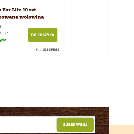
 For Life 10 szt
lizowana wołowina
mak dla psów i kotów
ł
/ 1 kg
DO KOSZYKA
wa:
ynie
Kod :
311294061
SUBSKRYBUJ