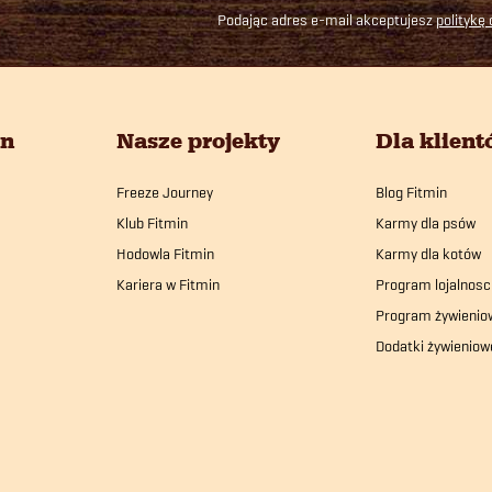
Podając adres e-mail akceptujesz
politykę
in
Nasze projekty
Dla klien
Freeze Journey
Blog Fitmin
Klub Fitmin
Karmy dla psów
Hodowla Fitmin
Karmy dla kotów
Kariera w Fitmin
Program lojalnosc
Program żywienio
Dodatki żywieniow