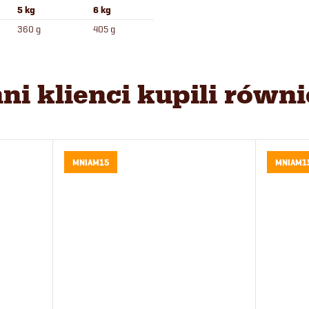
5 kg
6 kg
360 g
405 g
nni klienci kupili równi
MNIAM15
MNIAM1