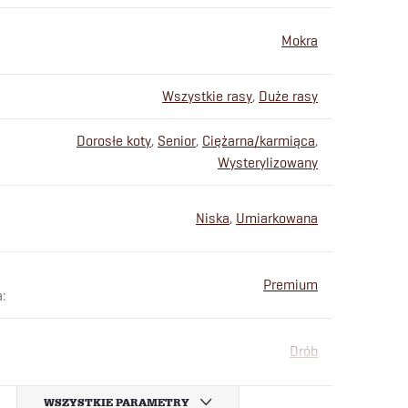
Mokra
Wszystkie rasy
,
Duże rasy
Dorosłe koty
,
Senior
,
Ciężarna/karmiąca
,
Wysterylizowany
Niska
,
Umiarkowana
Premium
a
:
Drób
WSZYSTKIE PARAMETRY