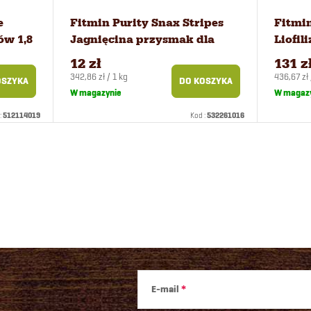
e
Fitmin Purity Snax Stripes
Fitmin
ów 1,8
Jagnięcina przysmak dla
Liofi
kotów 35 g
przys
12 zł
131 z
Cena
Cena
342,86 zł / 1 kg
436,67 zł 
OSZYKA
DO KOSZYKA
jednostkowa:
jednostko
W magazynie
W magaz
:
512114019
Kod :
532261016
E-mail