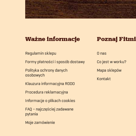
t
o
Ważne informacje
Poznaj Fitm
p
Regulamin sklepu
O nas
k
Formy płatności i sposób dostawy
Co jest w worku?
a
Polityka ochrony danych
Mapa sklepów
osobowych
Kontakt
Klauzura informacyjna RODO
Procedura reklamacyjna
Informacje o plikach cookies
FAQ – najczęściej zadawane
pytania
Moje zamówienie