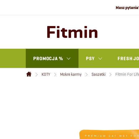
Przejść
do
treści
PROMOCJA %
PSY
FRESH J
KOTY
Mokre karmy
Saszetki
Fitmin For Lif
Home