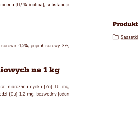
innego (0,4% inulina), substancje
Produkt 
Saszetki
e surowe 4,5%, popiół surowy 2%,
iowych na 1 kg
at siarczanu cynku (Zn) 10 mg,
edzi (Cu) 1,2 mg, bezwodny jodan