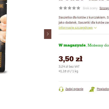
Brak oceny
Szczeg
Saszetka dla kotów z kurczakiem. 
jako dodatek. Saszetki dla kotów za
Informacje szczegółowe
W magazynie
3,50 zł
3,24 zł bez VAT
Cena
41,18 zł / 1 kg
jednostkowa:
Zadaj pytanie
Powiado