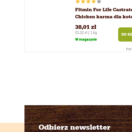
Fitmin For Life Castrat
Chicken karma dla kot
kg
38,01 zł
Cena
21,12 zł / 1 kg
DO K
jednostkowa:
W magazynie
Kod 
Odbierz newsletter
S