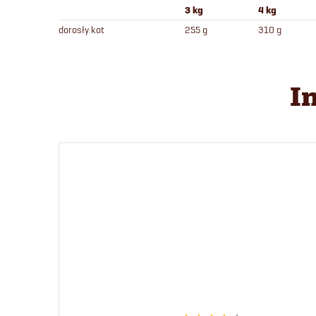
3 kg
4 kg
dorosły kot
255 g
310 g
I