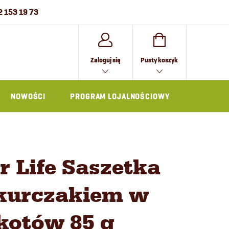
2 153 19 73
KOSZYK
Zaloguj się
Pusty koszyk
NOWOŚCI
PROGRAM LOJALNOŚCIOWY
AKCESOR
r Life Saszetka
z kurczakiem w
 kotów 85 g