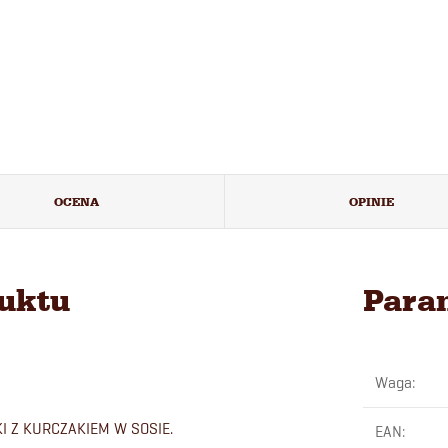
OCENA
OPINIE
duktu
Para
Waga
:
 Z KURCZAKIEM W SOSIE.
EAN
: