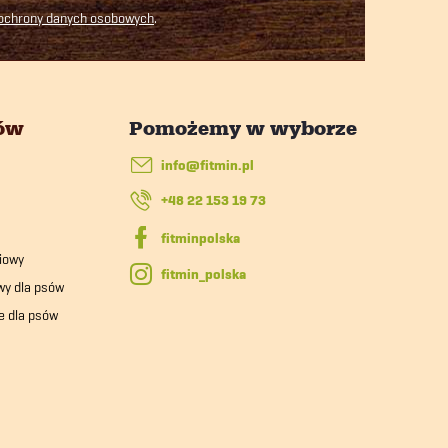
 ochrony danych osobowych
.
tów
info
@
fitmin.pl
+48 22 153 19 73
iowy
fitmin_polska
wy dla psów
e dla psów