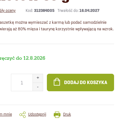
Kod:
312384005
16.04.2027
óły oceny
Saszetkę można wymieszać z karmą lub podać samodzielnie
wierają aż 80% mięsa i taurynę korzystnie wpływającą na wzrok.
12.8.2026
DODAJ DO KOSZYKA
m mnie
Udostępnij
Druk