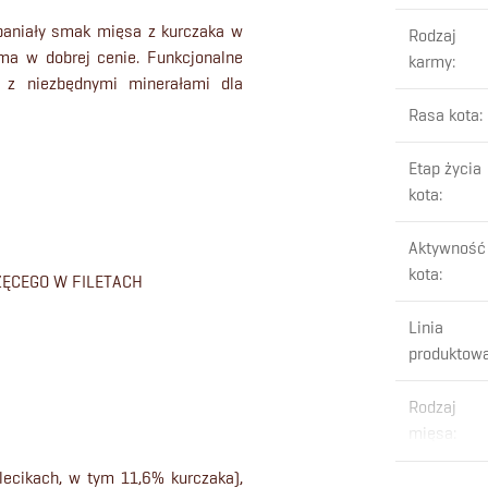
spaniały smak mięsa z kurczaka w
Rodzaj
ma w dobrej cenie. Funkcjonalne
karmy
:
, z niezbędnymi minerałami dla
Rasa kota
:
Etap życia
kota
:
Aktywność
kota
:
ZĘCEGO W FILETACH
Linia
produktow
Rodzaj
mięsa
:
lecikach, w tym 11,6% kurczaka),