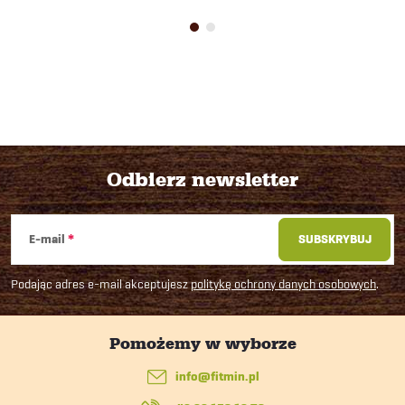
Odbierz newsletter
S
E-mail
SUBSKRYBUJ
t
Podając adres e-mail akceptujesz
politykę ochrony danych osobowych
.
o
p
info
@
fitmin.pl
k