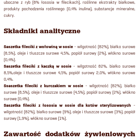
uboczne z ryb (8% łososia w filecikach), roślinne ekstrakty białkowe,
produkty pochodzenia roślinnego (0,4% inulina), substancje mineralne,
cukry.
Składniki analityczne
Saszetka fileciki z wołowiną w sosie
- wilgotność (82%), białko surowe
(8,5%), oleje i tłuszcze surowe 4,5%, popiół surowy (2%), włókno surowe
(0,4%).
Saszetka fileciki z kaczką w sosie
- wilgotność 82%, białko surowe
8,5%,oleje i tłuszcze surowe 4,5%, popiół surowy 2,0%, włókno surowe
0,4%.
Ssaszetka fileciki z kurczakiem w sosie
- wilgotność (82%), białko
surowe (8,5%), oleje i tłuszcze surowe (4,5%), popiół surowy (2%), włókno
surowe (0,4%).
Saszetka fileciki z łososia w sosie dla kotów sterylizowanych
-
wilgotność (82%), białko surowe (9%), oleje i tłuszcze surowe (3%), popiół
surowy (1,9%), włókno surowe (1%).
Zawartość dodatków żywieniowych