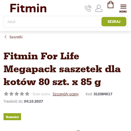
Przejść
do
treści
KOSZYK
SZUKAJ
Saszetki
Fitmin For Life
Megapack saszetek dla
kotów 80 szt. x 85 g
Kod:
312384017
Brak oceny
Szczegóły oceny
04.10.2027
Nowości