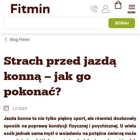
Przejść
do
treści
KOSZYK
SZUKAJ
Blog Fitmin
Strach przed jazdą
konną – jak go
pokonać?
1.2.2024
Jazda konna to nie tylko piękny sport, ale również doskonały
sposób na poprawę kondycji fizycznej i psychicznej. U wielu
osób jednak sama myśl o wsiadaniu na potężne zwierzę może