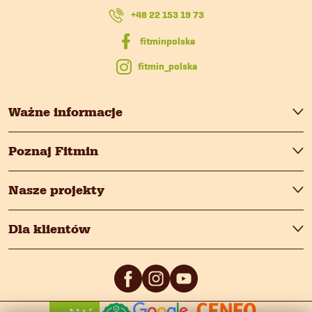
k
+48 22 153 19 73
a
fitmin_polska
Ważne informacje
Poznaj Fitmin
Nasze projekty
Dla klientów