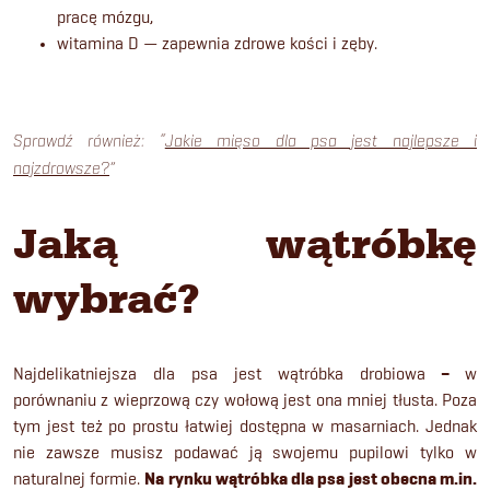
pracę mózgu,
witamina D — zapewnia zdrowe kości i zęby.
Sprawdź również: “
Jakie mięso dla psa jest najlepsze i
najzdrowsze?
”
Jaką wątróbkę
wybrać?
Najdelikatniejsza dla psa jest wątróbka drobiowa
–
w
porównaniu z wieprzową czy wołową jest ona mniej tłusta. Poza
tym jest też po prostu łatwiej dostępna w masarniach. Jednak
nie zawsze musisz podawać ją swojemu pupilowi tylko w
naturalnej formie.
Na rynku wątróbka dla psa jest obecna m.in.