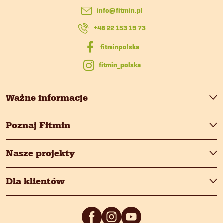
p
info
@
fitmin.pl
k
+48 22 153 19 73
a
fitmin_polska
Ważne informacje
Poznaj Fitmin
Nasze projekty
Dla klientów