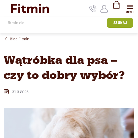
Przejść
do
treści
KOSZYK
SZUKAJ
Blog Fitmin
Wątróbka dla psa –
czy to dobry wybór?
31.3.2023