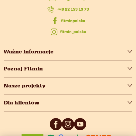
k
+48 22 153 19 73
a
fitmin_polska
Ważne informacje
Poznaj Fitmin
Nasze projekty
Dla klientów