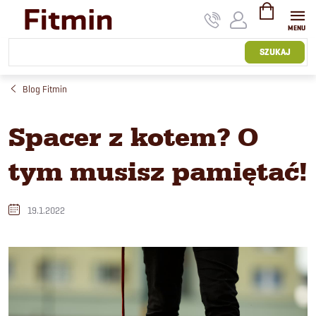
Przejść
do
treści
KOSZYK
SZUKAJ
Blog Fitmin
Spacer z kotem? O
tym musisz pamiętać!
19.1.2022