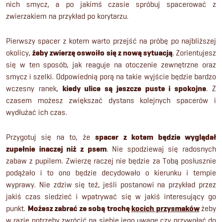
nich smycz, a po jakimś czasie spróbuj spacerować z
zwierzakiem na przykład po korytarzu.
Pierwszy spacer z kotem warto przejść na próbę po najbliższej
okolicy,
żeby zwierzę oswoiło się z nową sytuacją
. Zorientujesz
się w ten sposób, jak reaguje na otoczenie zewnętrzne oraz
smycz i szelki. Odpowiednią porą na takie wyjście będzie bardzo
wczesny ranek,
kiedy ulice są jeszcze puste i spokojne
. Z
czasem możesz zwiększać dystans kolejnych spacerów i
wydłużać ich czas.
Przygotuj się na to, że
spacer z kotem będzie wyglądał
zupełnie inaczej niż z psem
. Nie spodziewaj się radosnych
zabaw z pupilem. Zwierzę raczej nie będzie za Tobą posłusznie
podążało i to ono będzie decydowało o kierunku i tempie
wyprawy. Nie zdziw się też, jeśli postanowi na przykład przez
jakiś czas siedzieć i wpatrywać się w jakiś interesujący go
punkt.
Możesz zabrać ze sobą trochę
kocich przysmaków
żeby
w razie potrzeby zwrócić na siebie jego uwagę czy przywołać do