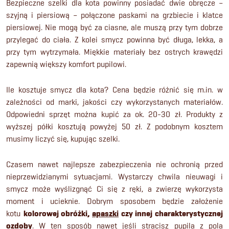
Bezpieczne szelki dla kota powinny posiadać dwie obręcze –
szyjną i piersiową – połączone paskami na grzbiecie i klatce
piersiowej. Nie mogą być za ciasne, ale muszą przy tym dobrze
przylegać do ciała. Z kolei smycz powinna być długa, lekka, a
przy tym wytrzymała. Miękkie materiały bez ostrych krawędzi
zapewnią większy komfort pupilowi.
Ile kosztuje smycz dla kota? Cena będzie różnić się m.in. w
zależności od marki, jakości czy wykorzystanych materiałów.
Odpowiedni sprzęt można kupić za ok. 20-30 zł. Produkty z
wyższej półki kosztują powyżej 50 zł. Z podobnym kosztem
musimy liczyć się, kupując szelki.
Czasem nawet najlepsze zabezpieczenia nie ochronią przed
nieprzewidzianymi sytuacjami. Wystarczy chwila nieuwagi i
smycz może wyślizgnąć Ci się z ręki, a zwierzę wykorzysta
moment i ucieknie. Dobrym sposobem będzie założenie
kotu
kolorowej obróżki,
apaszki
czy innej charakterystycznej
ozdoby
. W ten sposób nawet jeśli stracisz pupila z pola