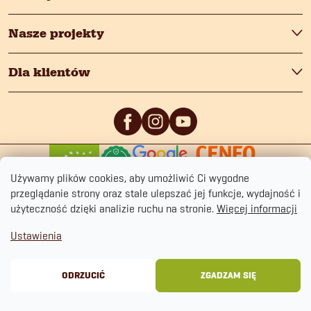
Nasze projekty
Dla klientów
0
/5
0
/5
Używamy plików cookies, aby umożliwić Ci wygodne
przeglądanie strony oraz stale ulepszać jej funkcje, wydajność i
użyteczność dzięki analizie ruchu na stronie.
Więcej informacji
Ustawienia
Copyright 2026
fitmin.pl
. Wszystkie prawa zastrzeżone.
Polityka prywatności
Regulamin sklepu
Cookies
ODRZUCIĆ
ZGADZAM SIĘ
Opracował Shoptet Premium
&
BlueGhost.cz