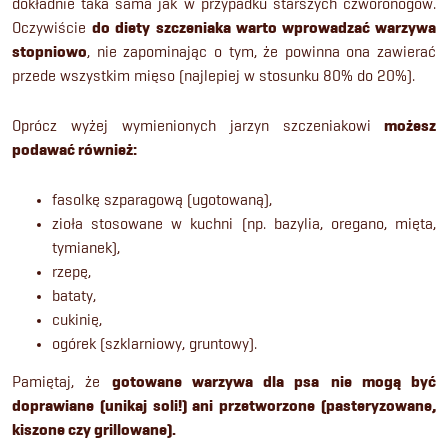
dokładnie taka sama jak w przypadku starszych czworonogów.
Oczywiście
do diety szczeniaka warto wprowadzać warzywa
stopniowo
, nie zapominając o tym, że powinna ona zawierać
przede wszystkim mięso (najlepiej w stosunku 80% do 20%).
Oprócz wyżej wymienionych jarzyn szczeniakowi
możesz
podawać również:
fasolkę szparagową (ugotowaną),
zioła stosowane w kuchni (np. bazylia, oregano, mięta,
tymianek),
rzepę,
bataty,
cukinię,
ogórek (szklarniowy, gruntowy).
Pamiętaj, że
gotowane warzywa dla psa
nie mogą być
doprawiane (unikaj soli!) ani przetworzone (pasteryzowane,
kiszone czy grillowane).