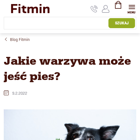
Przejść
do
treści
KOSZYK
SZUKAJ
Blog Fitmin
Jakie warzywa może
jeść pies?
9.2.2022