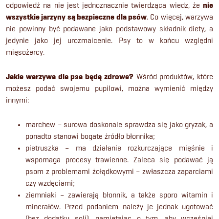
odpowiedź na nie jest jednoznacznie twierdząca wiedz, że
nie
wszystkie jarzyny są bezpieczne dla psów
. Co więcej, warzywa
nie powinny być podawane jako podstawowy składnik diety, a
jedynie jako jej urozmaicenie. Psy to w końcu względni
mięsożercy.
Jakie warzywa dla psa będą zdrowe?
Wśród produktów, które
możesz podać swojemu pupilowi, można wymienić między
innymi:
marchew – surowa doskonale sprawdza się jako gryzak, a
ponadto stanowi bogate źródło błonnika;
pietruszka – ma działanie rozkurczające mięśnie i
wspomaga procesy trawienne. Zaleca się podawać ją
psom z problemami żołądkowymi – zwłaszcza zaparciami
czy wzdęciami;
ziemniaki – zawierają błonnik, a także sporo witamin i
minerałów. Przed podaniem należy je jednak ugotować
(bez dodatku soli), pamiętając o tym, aby wcześniej