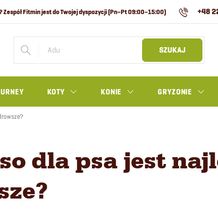
+48 2
SZUKAJ
OURNEY
KOTY
KONIE
GRYZONIE
zdrowsze?
o dla psa jest najl
sze?