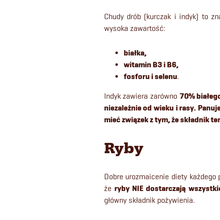
Chudy drób (kurczak i indyk) to 
wysoka zawartość:
białka,
witamin B3 i B6,
fosforu i selenu
.
Indyk zawiera zarówno
70% białego
niezależnie od wieku i rasy. Panuj
mieć związek z tym, że składnik 
Ryby
Dobre urozmaicenie diety każdego 
że
ryby NIE dostarczają wszystk
główny składnik pożywienia.