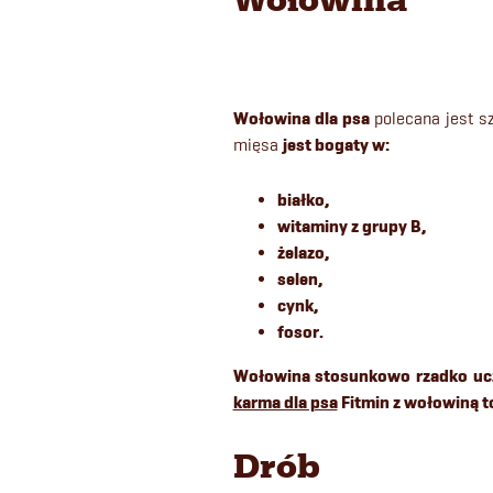
Wołowina dla psa
polecana jest s
mięsa
jest bogaty w:
białko,
witaminy z grupy B,
żelazo,
selen,
cynk,
fosor.
Wołowina stosunkowo rzadko ucz
karma dla psa
Fitmin z wołowiną t
Drób