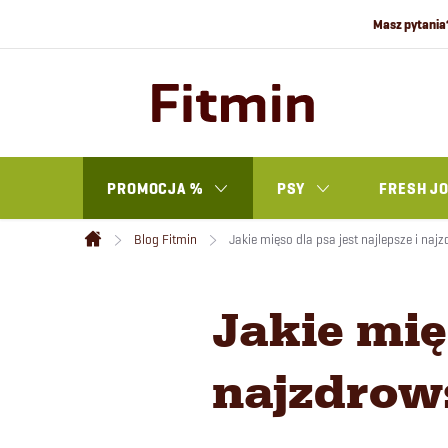
Przejść
do
treści
PROMOCJA %
PSY
FRESH J
Blog Fitmin
Jakie mięso dla psa jest najlepsze i naj
Home
Jakie mięs
najzdrow