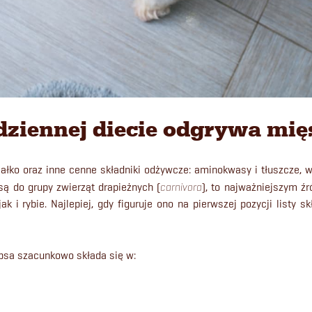
dziennej diecie odgrywa mię
iałko oraz inne cenne składniki odżywcze: aminokwasy i tłuszcze,
są do grupy zwierząt drapieżnych (
carnivora
), to najważniejszym ź
ak i rybie. Najlepiej, gdy figuruje ono na pierwszej pozycji listy 
psa szacunkowo składa się w: