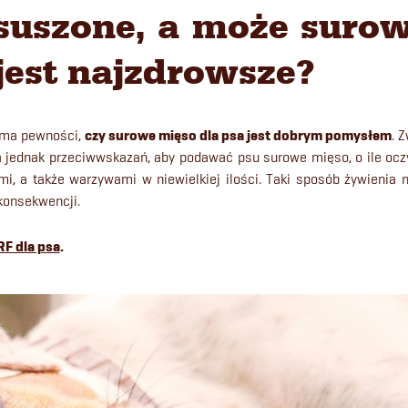
suszone, a może surow
 jest najzdrowsze?
 ma pewności,
czy surowe mięso dla psa jest dobrym pomysłem
. 
 jednak przeciwwskazań, aby podawać psu surowe mięso, o ile oczy
mi, a także warzywami w niewielkiej ilości. Taki sposób żywieni
konsekwencji.
RF dla psa
.