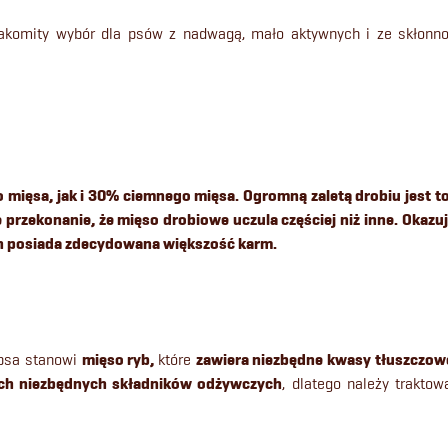
znakomity wybór dla psów z nadwagą, mało aktywnych i ze skłonno
 mięsa, jak i 30% ciemnego mięsa. Ogromną zaletą drobiu jest to
e przekonanie, że mięso drobiowe uczula częściej niż inne. Okazuj
ten posiada zdecydowana większość karm.
psa stanowi
mięso ryb,
które
zawiera niezbędne kwasy tłuszczow
ich niezbędnych składników odżywczych
, dlatego należy traktow