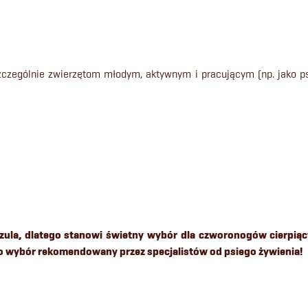
zczególnie zwierzętom młodym, aktywnym i pracującym (np. jako ps
ula, dlatego stanowi świetny wybór dla czworonogów cierpią
o wybór rekomendowany przez specjalistów od psiego żywienia!