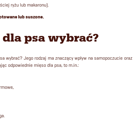
ściej ryżu lub makaronu).
otowane lub suszone.
 dla psa wybrać?
psa wybrać? Jego rodzaj ma znaczący wpływ na samopoczucie oraz k
jąc odpowiednie mięso dla psa, to m.in.:
karmowe,
ga.