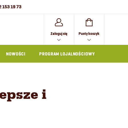
2 153 19 73
KOSZYK
Zaloguj się
Pusty koszyk
NOWOŚCI
PROGRAM LOJALNOŚCIOWY
AKCESOR
epsze i