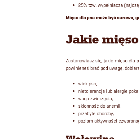
25% tzw. wypełniacza (najczę
Mięso dla psa
może być surowe, g
Jakie mięso
Zastanawiasz się, jakie mięso dla 
powinieneś brać pod uwagę, dobiera
wiek psa,
nietolerancje lub alergie po
waga zwierzęcia,
skłonność do anemii,
przebyte choroby,
poziom aktywności czworono
Wołowina