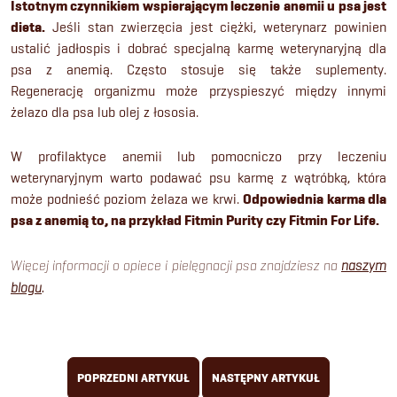
Istotnym czynnikiem wspierającym leczenie anemii u psa jest
dieta.
Jeśli stan zwierzęcia jest ciężki, weterynarz powinien
ustalić jadłospis i dobrać specjalną karmę weterynaryjną dla
psa z anemią. Często stosuje się także suplementy.
Regenerację organizmu może przyspieszyć między innymi
żelazo dla psa lub olej z łososia.
W profilaktyce anemii lub pomocniczo przy leczeniu
weterynaryjnym warto podawać psu karmę z wątróbką, która
może podnieść poziom żelaza we krwi.
Odpowiednia karma dla
psa z anemią to, na przykład
Fitmin Purity
czy
Fitmin For Life
.
Więcej informacji o opiece i pielęgnacji psa znajdziesz na
naszym
blogu
.
POPRZEDNI ARTYKUŁ
NASTĘPNY ARTYKUŁ