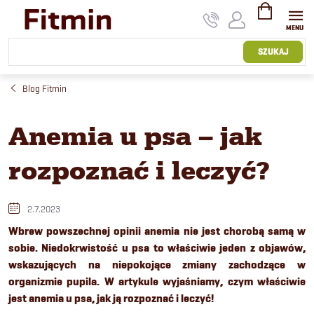
Przejść
do
treści
KOSZYK
SZUKAJ
Blog Fitmin
Anemia u psa – jak
rozpoznać i leczyć?
2.7.2023
Wbrew powszechnej opinii anemia nie jest chorobą samą w
sobie. Niedokrwistość u psa to właściwie jeden z objawów,
wskazujących na niepokojące zmiany zachodzące w
organizmie pupila. W artykule wyjaśniamy, czym właściwie
jest anemia u psa, jak ją rozpoznać i leczyć!