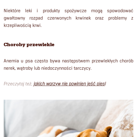
Niektóre leki i produkty spożywcze mogą spowodować
gwałtowny rozpad czerwonych krwinek oraz problemy z
krzepliwością krwi.
Choroby przewlekłe
Anemia u psa często bywa następstwem przewlekłych chorób
nerek, wątroby lub niedoczynności tarczycy.
Przeczytaj też,
jakich warzyw nie powinien jeść pies
!