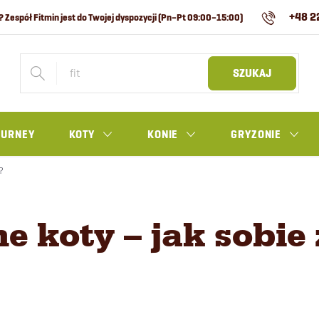
+48 2
SZUKAJ
OURNEY
KOTY
KONIE
GRYZONIE
?
 koty – jak sobie 