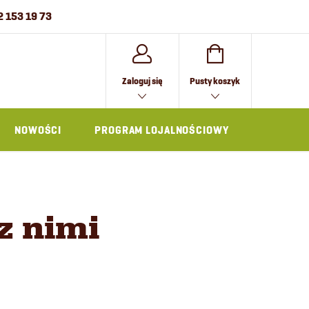
2 153 19 73
KOSZYK
Zaloguj się
Pusty koszyk
NOWOŚCI
PROGRAM LOJALNOŚCIOWY
AKCESOR
z nimi