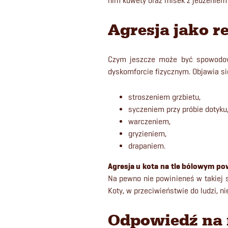
nim kuwety oraz misek z jedzeniem 
Agresja jako r
Czym jeszcze może być spowodow
dyskomforcie fizycznym. Objawia się
stroszeniem grzbietu,
syczeniem przy próbie dotyku
warczeniem,
gryzieniem,
drapaniem.
Agresja u kota
na tle bólowym pow
Na pewno nie powinieneś w takiej 
Koty, w przeciwieństwie do ludzi, ni
Odpowiedź na 