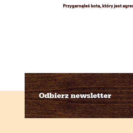
Przygarnąłeś kota, który jest agre
Odbierz newsletter
S
t
o