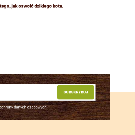
tego, jak oswoić dzikiego kota
.
SUBSKRYBUJ
 ochrony danych osobowych
.