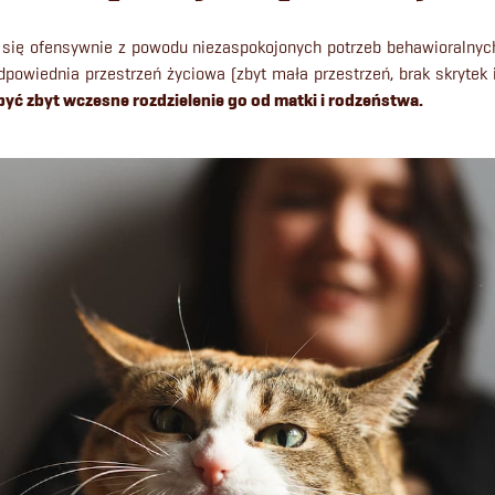
ię ofensywnie z powodu niezaspokojonych potrzeb behawioralnych.
dpowiednia przestrzeń życiowa (zbyt mała przestrzeń, brak skrytek it
ć zbyt wczesne rozdzielenie go od matki i rodzeństwa
.