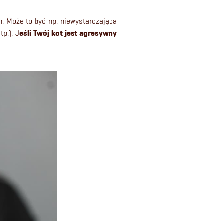
 Może to być np. niewystarczająca
p.). J
eśli Twój kot jest agresywny