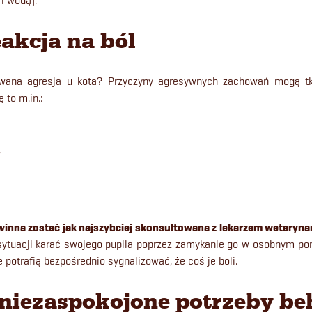
i wodą).
eakcja na ból
ana agresja u kota? Przyczyny agresywnych zachowań mogą t
 to m.in.:
,
inna zostać jak najszybciej skonsultowana z lekarzem weterynar
sytuacji karać swojego pupila poprzez zamykanie go w osobnym po
e potrafią bezpośrednio sygnalizować, że coś je boli.
niezaspokojone potrzeby be