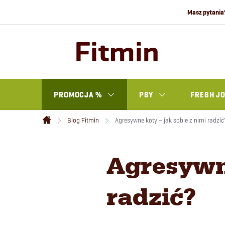
Przejść
do
treści
PROMOCJA %
PSY
FRESH J
Blog Fitmin
Agresywne koty – jak sobie z nimi radzić
Home
Agresywne
radzić?