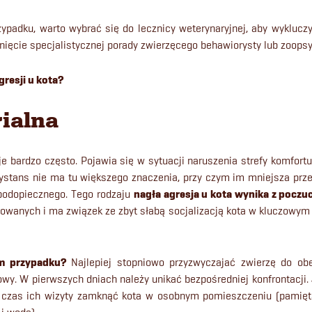
ypadku, warto wybrać się do lecznicy weterynaryjnej, aby wyklucz
ięcie specjalistycznej porady zwierzęcego behawiorysty lub zoops
agresji u kota?
rialna
je bardzo często. Pojawia się w sytuacji naruszenia strefy komfortu
Dystans nie ma tu większego znaczenia, przy czym im mniejsza prze
odopiecznego. Tego rodzaju
nagła agresja u kota wynika z poczu
owanych i ma związek ze zbyt słabą socjalizacją kota w kluczowym o
im przypadku?
Najlepiej stopniowo przyzwyczajać zwierzę do ob
y. W pierwszych dniach należy unikać bezpośredniej konfrontacji.
 czas ich wizyty zamknąć kota w osobnym pomieszczeniu (pamięt