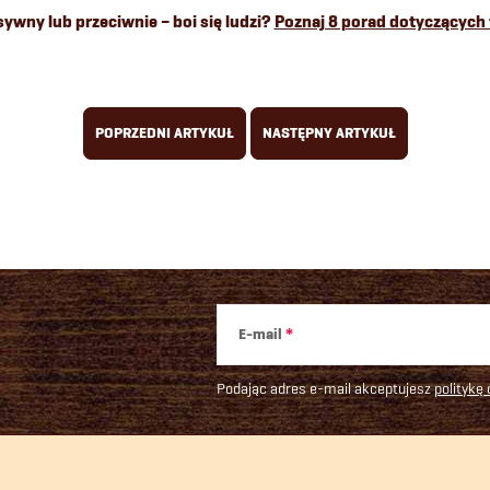
sywny lub przeciwnie – boi się ludzi?
Poznaj 8 porad dotyczących 
POPRZEDNI ARTYKUŁ
NASTĘPNY ARTYKUŁ
E-mail
Podając adres e-mail akceptujesz
politykę