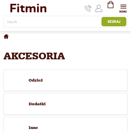
Przejść
do
treści
KOSZYK
SZUKAJ
Home
AKCESORIA
Odzież
Dodatki
Inne