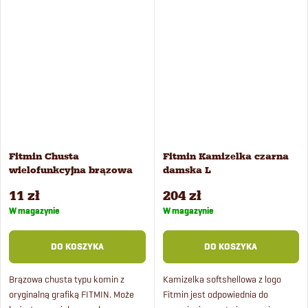
maska lub opaska do włosów.
Fitmin Chusta
Fitmin Kamizelka czarna
wielofunkcyjna brązowa
damska L
11 zł
204 zł
W magazynie
W magazynie
DO KOSZYKA
DO KOSZYKA
Brązowa chusta typu komin z
Kamizelka softshellowa z logo
oryginalną grafiką FITMIN. Może
Fitmin jest odpowiednia do