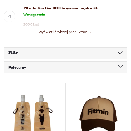
Fitmin Kurtka ECO brązowa męska XL
W magazynie
200,01 zł
Wyświetlić więcej produktów
Filtr
S
Polecamy
o
Najtańsze
L
Najdroższe
r
i
Najczęściej sprzedawane
t
Alfabetycznie
s
o