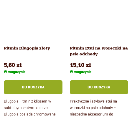
Fitmin Długopis złoty
Fitmin Etui na woreczki na
psie odchody
5,60 zł
15,10 zł
W magazynie
W magazynie
DO KOSZYKA
DO KOSZYKA
Długopis Fitmin z klipsem w
Praktyczne i stylowe etui na
subtelnym złotym kolorze.
woreczki na psie odchody –
Długopis posiada chromowane
niezbędne akcesorium do
akcesoria, takie jak końcówka,
codziennych spacerów z pupilem.
klips i zatrzask.