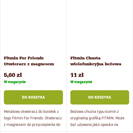
Fitmin For Friends
Fitmin Chusta
Otwieracz z magnesem
wielofunkcyjna beżowa
5,60 zł
11 zł
W magazynie
W magazynie
DO KOSZYKA
DO KOSZYKA
Metalowy otwieracz do butelek z
Beżowa chusta typu komin z
logo Fitmin For Friends. Otwieracz
oryginalną grafiką FITMIN. Może
z magnesem do przyczepienia do
być używana jako opaska na
lodówki.
głowę, czapka, szalik, kominiarka,