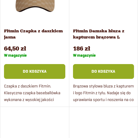
ó
u
w
k
Fitmin Czapka z daszkiem
Fitmin Damska bluza z
jasna
kapturem brązowa L
t
64,50 zł
186 zł
ó
W magazynie
W magazynie
w
DO KOSZYKA
DO KOSZYKA
Czapka z daszkiem Fitmin.
Brązowa stylowa bluza z kapturem
Klasyczna czapka baseballówka
i logo Fitmin z tyłu. Nadaje się do
wykonana z wysokiej jakości
uprawiania sportu i noszenia na co
materiału do codziennego
dzień.
noszenia.