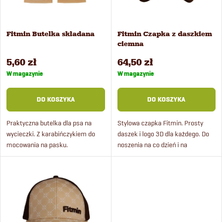
t
w
a
Fitmin Butelka składana
Fitmin Czapka z daszkiem
a
ciemna
p
n
5,60 zł
64,50 zł
r
W magazynie
W magazynie
i
o
DO KOSZYKA
DO KOSZYKA
e
d
Praktyczna butelka dla psa na
Stylowa czapka Fitmin. Prosty
wycieczki. Z karabińczykiem do
daszek i logo 3D dla każdego. Do
p
mocowania na pasku.
noszenia na co dzień i na
u
specjalne okazje.
r
k
o
t
d