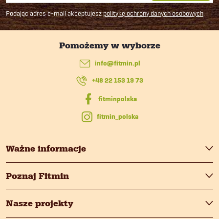
t
i
Podając adres e-mail akceptujesz
politykę ochrony danych osobowych
.
o
s
p
t
info
@
fitmin.pl
k
y
+48 22 153 19 73
a
fitmin_polska
Ważne informacje
Poznaj Fitmin
Nasze projekty