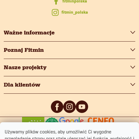
a
fitmin_polska
Ważne informacje
Poznaj Fitmin
Nasze projekty
Dla klientów
0
/5
0
/5
Używamy plików cookies, aby umożliwić Ci wygodne
przeglądanie strony oraz stale ulepszać jej funkcje, wydajność i