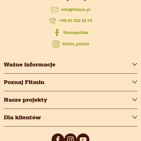
p
info
@
fitmin.pl
k
+48 22 153 19 73
a
fitmin_polska
Ważne informacje
Poznaj Fitmin
Nasze projekty
Dla klientów