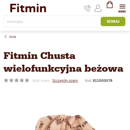
Przejść
do
treści
KOSZYK
SZUKAJ
Inne
Fitmin Chusta
wielofunkcyjna beżowa
Kod:
611000078
Brak oceny
Szczegóły oceny