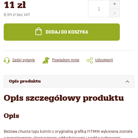
11 zł
8,94 zł bez VAT
Cena
jednostkowa:
DODAJ DO KOSZYKA
Zadaj pytanie
Powiadom mnie
Udostępnij
Opis produktu
Opis szczegółowy produktu
Opis
Beżowa chusta typu komin z oryginalną grafiką FITMIN wykonana została
z przewiewnego, elastycznego, oddychającego i szybko schnącego