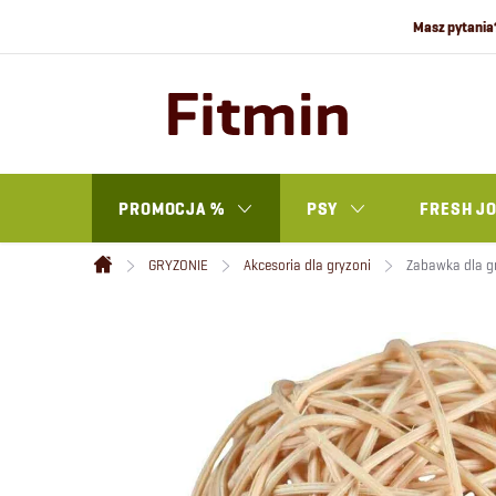
Przejść
do
treści
PROMOCJA %
PSY
FRESH J
GRYZONIE
Akcesoria dla gryzoni
Zabawka dla g
Home