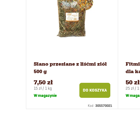
Siano przesiane z liśćmi ziół
Fitmi
500 g
dla k
7,50 zł
50 zł
Cena
Cena
15 zł / 1 kg
25 zł / 1
DO KOSZYKA
jednostkowa:
jednost
W magazynie
W maga
Kod :
305570021