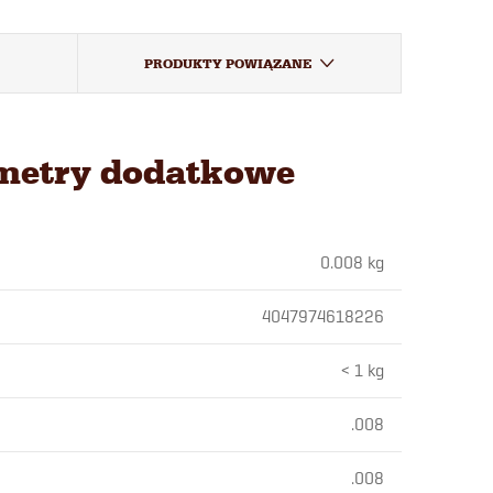
PRODUKTY POWIĄZANE
metry dodatkowe
0.008 kg
4047974618226
< 1 kg
.008
.008