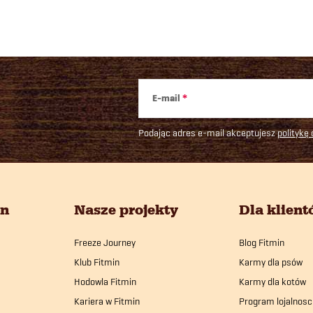
E-mail
Podając adres e-mail akceptujesz
politykę
in
Nasze projekty
Dla klien
Freeze Journey
Blog Fitmin
Klub Fitmin
Karmy dla psów
Hodowla Fitmin
Karmy dla kotów
Kariera w Fitmin
Program lojalnosc