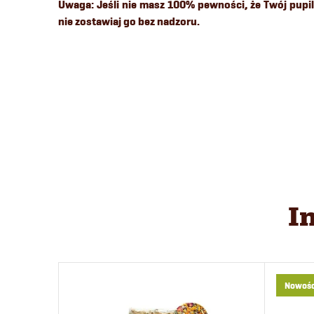
Uwaga: Jeśli nie masz 100% pewności, że Twój pupil 
nie zostawiaj go bez nadzoru.
I
Nowośc