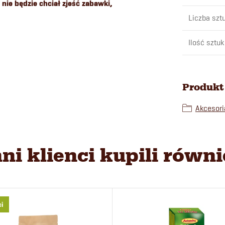
nie będzie chciał zjeść zabawki,
Liczba szt
Ilość sztuk
Produkt 
Akcesori
nni klienci kupili równi
i