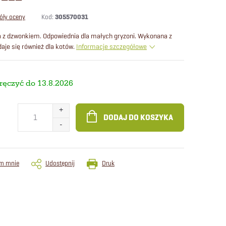
Kod:
305570031
óły oceny
la z dzwonkiem. Odpowiednia dla małych gryzoni. Wykonana z
aje się również dla kotów.
Informacje szczegółowe
13.8.2026
DODAJ DO KOSZYKA
m mnie
Udostępnij
Druk