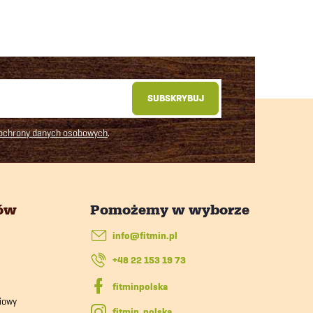
SUBSKRYBUJ
 ochrony danych osobowych
.
tów
info
@
fitmin.pl
+48 22 153 19 73
iowy
fitmin_polska