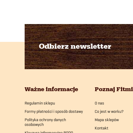
Odbierz newsletter
S
t
o
Ważne informacje
Poznaj Fitm
p
Regulamin sklepu
O nas
k
Formy płatności i sposób dostawy
Co jest w worku?
a
Polityka ochrony danych
Mapa sklepów
osobowych
Kontakt
Klauzura informacyjna RODO