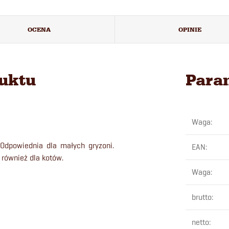
OCENA
OPINIE
duktu
Para
Waga
:
Odpowiednia dla małych gryzoni.
EAN
:
 również dla kotów.
Waga
:
brutto
:
netto
: