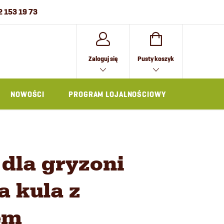
2 153 19 73
KOSZYK
Zaloguj się
Pusty koszyk
NOWOŚCI
PROGRAM LOJALNOŚCIOWY
AKCESOR
dla gryzoni
 kula z
em