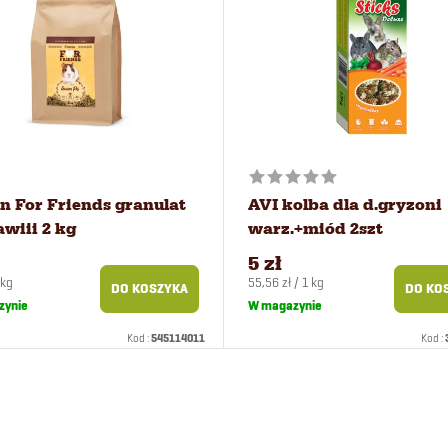
n For Friends granulat
AVI kolba dla d.gryzoni
awiii 2 kg
warz.+miód 2szt
5 zł
Cena
 kg
55,56 zł / 1 kg
DO KOSZYKA
DO KO
kowa:
jednostkowa:
zynie
W magazynie
Kod :
545114011
Kod :