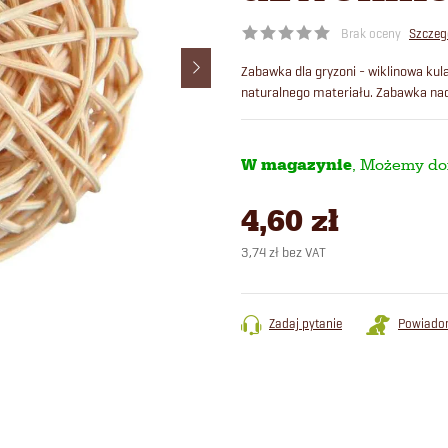
Brak oceny
Szczeg
Zabawka dla gryzoni - wiklinowa ku
naturalnego materiału. Zabawka nad
W magazynie
4,60 zł
3,74 zł bez VAT
Cena
jednostkowa:
Zadaj pytanie
Powiado