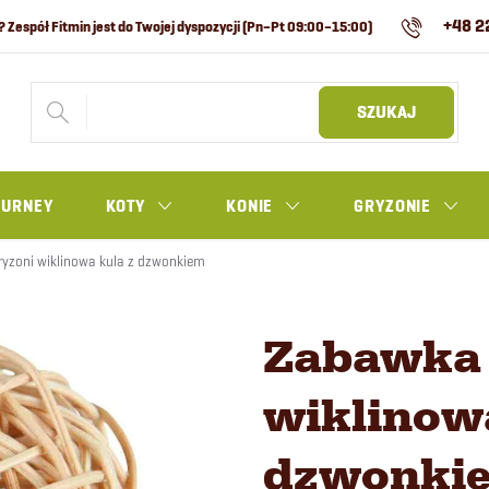
+48 2
SZUKAJ
OURNEY
KOTY
KONIE
GRYZONIE
ryzoni wiklinowa kula z dzwonkiem
Zabawka 
wiklinowa
dzwonki