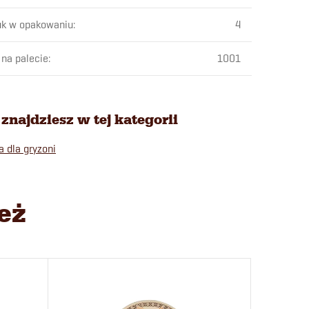
uk w opakowaniu
:
4
 na palecie
:
1001
znajdziesz w tej kategorii
a dla gryzoni
eż