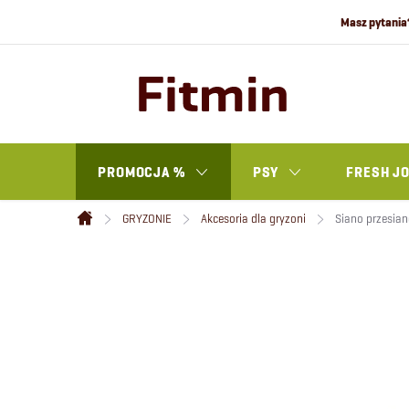
Przejść
do
treści
PROMOCJA %
PSY
FRESH J
GRYZONIE
Akcesoria dla gryzoni
Siano przesiane
Home