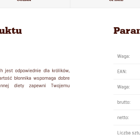
duktu
Para
Waga
:
h jest odpowiednie dla królików,
EAN
:
artość błonnika wspomaga dobre
ziennej diety zapewni Twojemu
Waga
:
brutto
:
netto
:
Liczba szt