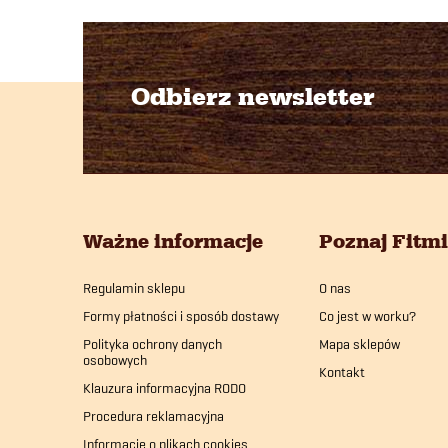
Odbierz newsletter
S
t
o
Ważne informacje
Poznaj Fitm
p
Regulamin sklepu
O nas
k
Formy płatności i sposób dostawy
Co jest w worku?
a
Polityka ochrony danych
Mapa sklepów
osobowych
Kontakt
Klauzura informacyjna RODO
Procedura reklamacyjna
Informacje o plikach cookies