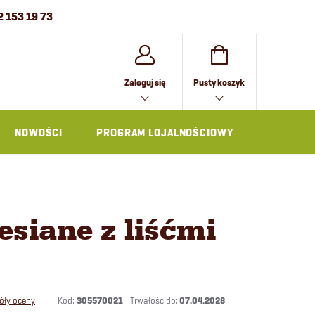
2 153 19 73
KOSZYK
Zaloguj się
Pusty koszyk
NOWOŚCI
PROGRAM LOJALNOŚCIOWY
AKCESOR
esiane z liśćmi
Kod:
305570021
07.04.2028
óły oceny