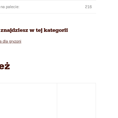
 na palecie
:
216
znajdziesz w tej kategorii
a dla gryzoni
eż