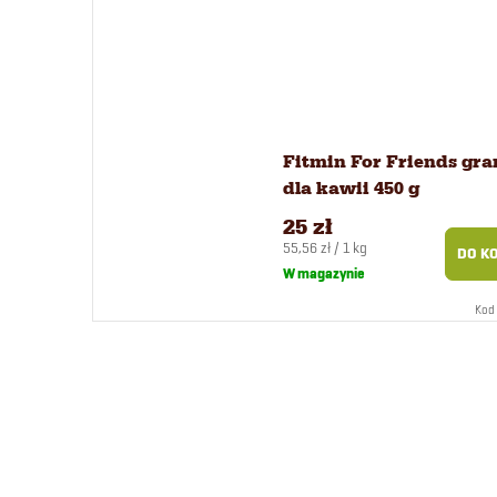
Fitmin For Friends gra
dla kawii 450 g
25 zł
Cena
55,56 zł / 1 kg
DO K
jednostkowa:
W magazynie
Kod 