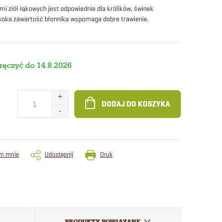
mi ziół łąkowych jest odpowiednie dla królików, świnek
ysoka zawartość błonnika wspomaga dobre trawienie.
14.8.2026
DODAJ DO KOSZYKA
m mnie
Udostępnij
Druk
PRODUKTY POWIĄZANE