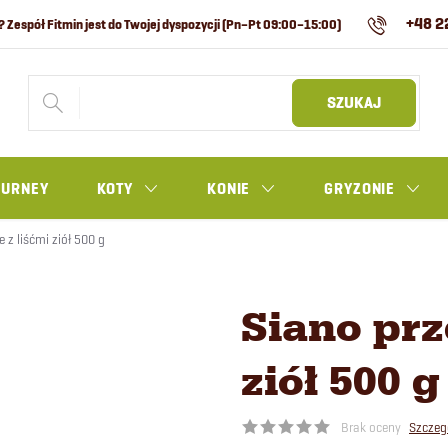
+48 2
SZUKAJ
OURNEY
KOTY
KONIE
GRYZONIE
 z liśćmi ziół 500 g
Siano prz
ziół 500 g
Brak oceny
Szczeg