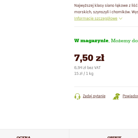
Najwyższej klasy siano łąkowe z liść
morskich, szynszyli i chomików. W
Informacje szczegółowe
W magazynie
7,50 zł
6,94 zł bez VAT
Cena
15 zł / 1 kg
jednostkowa:
Zadaj pytanie
Powiado
OCENA
OPINIE