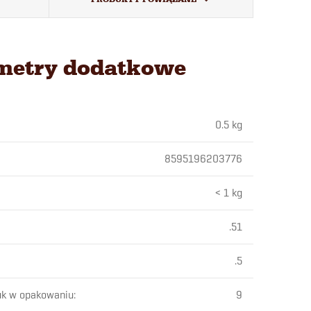
metry dodatkowe
0.5 kg
8595196203776
< 1 kg
.51
.5
uk w opakowaniu
:
9