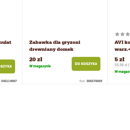
nulat
Zabawka dla gryzoni
AVI ko
drewniany domek
warz.
20 zł
5 zł
DO KOSZYKA
Cena
55,56 zł /
W magazynie
OSZYKA
jednostko
W magaz
:
545114007
Kod :
305570029