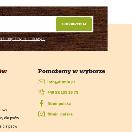
SUBSKRYBUJ
 ochrony danych osobowych
.
tów
info
@
fitmin.pl
+48 22 153 19 73
iowy
fitmin_polska
wy dla psów
e dla psów