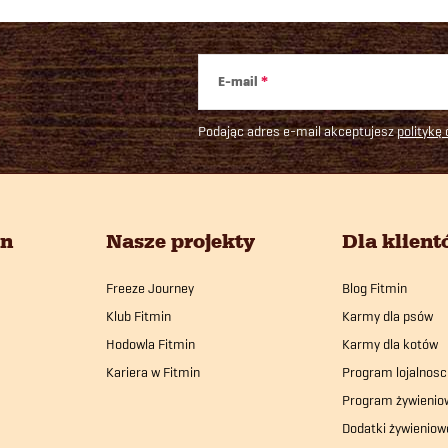
E-mail
Podając adres e-mail akceptujesz
politykę
in
Nasze projekty
Dla klien
Freeze Journey
Blog Fitmin
Klub Fitmin
Karmy dla psów
Hodowla Fitmin
Karmy dla kotów
Kariera w Fitmin
Program lojalnosc
Program żywienio
Dodatki żywieniow