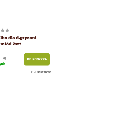
lba dla d.gryzoni
+miód 2szt
 1 kg
DO KOSZYKA
wa:
ynie
Kod :
305170030