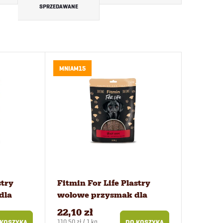
SPRZEDAWANE
MNIAM15
stry
Fitmin For Life Plastry
dla
wołowe przysmak dla
psów 200 g
22,10 zł
Cena
110,50 zł / 1 kg
 KOSZYKA
DO KOSZYKA