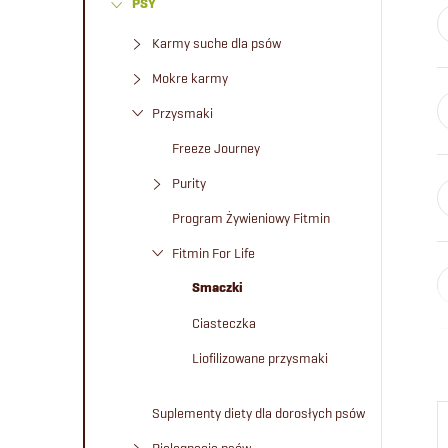
PSY
e
Karmy suche dla psów
k
Mokre karmy
b
Przysmaki
Freeze Journey
o
Purity
c
Program Żywieniowy Fitmin
Fitmin For Life
z
Smaczki
n
Ciasteczka
Liofilizowane przysmaki
y
Suplementy diety dla dorosłych psów