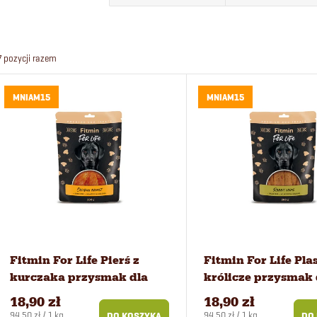
o
r
7
pozycji razem
t
L
MNIAM15
MNIAM15
o
i
w
s
a
t
n
a
i
p
Fitmin For Life Pierś z
Fitmin For Life Pla
kurczaka przysmak dla
królicze przysmak 
e
r
psów 200 g
psów 200 g
18,90 zł
18,90 zł
Cena
Cena
94,50 zł / 1 kg
94,50 zł / 1 kg
DO KOSZYKA
DO