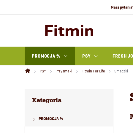
Przejść
do
treści
PROMOCJA %
PSY
FRESH J
PSY
Przysmaki
Fitmin For Life
Smaczki
Home
P
Pominąć
kategorie
Kategoria
a
PROMOCJA %
s