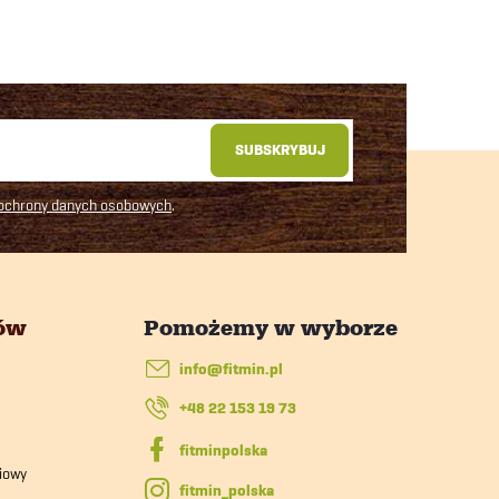
SUBSKRYBUJ
 ochrony danych osobowych
.
tów
info
@
fitmin.pl
+48 22 153 19 73
iowy
fitmin_polska