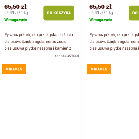
65,50 zł
65,50 zł
Cena
Cena
45,64 zł / 1 kg
45,64 zł / 1 kg
DO KOSZYKA
DO
jednostkowa:
jednostkowa:
W magazynie
W magazynie
Pyszna, półmiękka przekąska do żucia
Pyszna, półmiękka przekąsk
dla psów. Dzięki regularnemu żuciu
dla psów. Dzięki regularnem
pies usuwa płytkę nazębną i kamień z
pies usuwa płytkę nazębną 
zębów. Wspomaga żucie, oczyszcza
zębów. Lekkostrawna, odpo
Kod :
311274009
zęby i zapobiega powstawaniu...
kształt dla wszystkich psów,
MNIAM15
MNIAM15