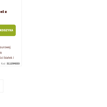
eł z
ak dla
 KOSZYKA
 surowej
ką
ci białek i
Kod :
311294033