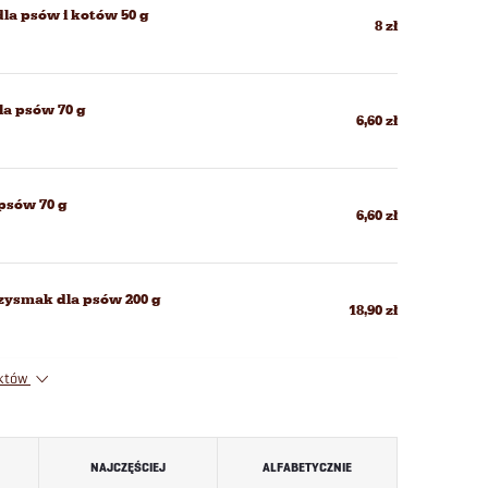
dla psów i kotów 50 g
8 zł
la psów 70 g
6,60 zł
 psów 70 g
6,60 zł
rzysmak dla psów 200 g
18,90 zł
uktów
NAJCZĘŚCIEJ
ALFABETYCZNIE