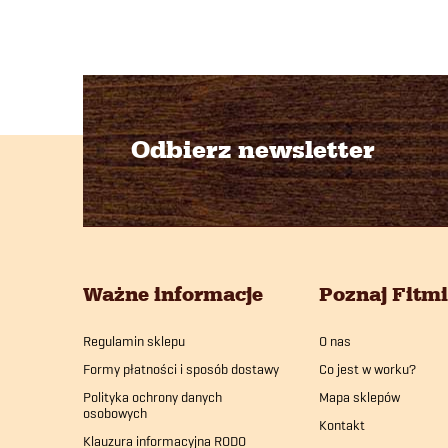
l
Odbierz newsletter
S
t
i
o
l
Ważne informacje
Poznaj Fitm
i
p
Regulamin sklepu
O nas
k
Formy płatności i sposób dostawy
Co jest w worku?
a
Polityka ochrony danych
Mapa sklepów
osobowych
Kontakt
Klauzura informacyjna RODO