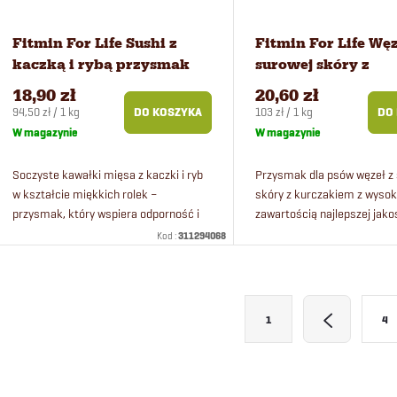
Fitmin For Life Sushi z
Fitmin For Life Węz
kaczką i rybą przysmak
surowej skóry z
dla psów 200 g
kurczakiem przysm
18,90 zł
20,60 zł
psów 200 g
Cena
Cena
94,50 zł / 1 kg
103 zł / 1 kg
DO KOSZYKA
DO
jednostkowa:
jednostkowa:
W magazynie
W magazynie
Soczyste kawałki mięsa z kaczki i ryb
Przysmak dla psów węzeł z
w kształcie miękkich rolek –
skóry z kurczakiem z wyso
przysmak, który wspiera odporność i
zawartością najlepszej jakoś
nadaje sierści połysku. Doskonałe
niską zawartością tłuszczu.
Kod :
311294068
uzupełnienie i wzbogacenie
wspólnego...
K
P
1
4
a
o
g
n
i