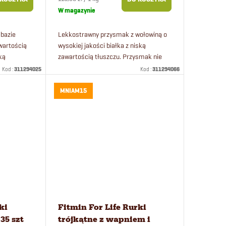
jednostkowa:
W magazynie
bazie
Lekkostrawny przysmak z wołowiną o
awartością
wysokiej jakości białka z niską
ską
zawartością tłuszczu. Przysmak nie
zawiera niebezpiecznych
Kod :
311294025
Kod :
311294066
konserwantów ani barwników.
MNIAM15
ki
Fitmin For Life Rurki
35 szt
trójkątne z wapniem i