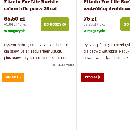
Fitmin For Life Rurki z
Fitmin For Life Rur
salami dla psów 35 szt
wątróbką drobiową
psów 35 szt
65,50 zł
75 zł
Cena
Cena
45,64 zł / 1 kg
52,26 zł / 1 kg
DO KOSZYKA
DO
jednostkowa:
jednostkowa:
W magazynie
W magazynie
Pyszna, półmiękka przekąska do żucia
Pyszna, półmiękka przekąsk
dla psów. Dzięki regularnemu żuciu
dla psów z wątróbką. Reduk
pies usuwa płytkę nazębną i kamień z
powstawanie kamienia naz
zębów. Wspomaga żucie, oczyszcza
usuwa istniejącą płytkę
Kod :
311274012
zęby i zapobiega powstawaniu...
nazębną. Odpowiedni kształt
wszystkich psów.
MNIAM15
Promocja