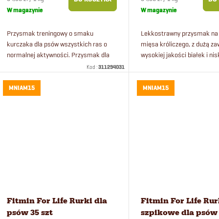
p
o
jednostkowa:
jednostkowa:
W magazynie
W magazynie
r
d
Przysmak treningowy o smaku
Lekkostrawny przysmak na 
kurczaka dla psów wszystkich ras o
mięsa króliczego, z dużą z
normalnej aktywności. Przysmak dla
wysokiej jakości białek i ni
o
u
psów nadaje się również do żucia.
zawartością tłuszczu.
Kod :
311294031
d
k
MNIAM15
MNIAM15
u
t
k
ó
t
w
ó
Fitmin For Life Rurki dla
Fitmin For Life Rur
w
psów 35 szt
szpikowe dla psów 