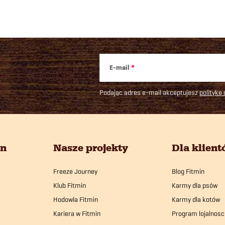
t
n
r
a
c
o
j
E-mail
a
k
Podając adres e-mail akceptujesz
politykę
in
Nasze projekty
Dla klien
s
Freeze Journey
Blog Fitmin
Klub Fitmin
Karmy dla psów
t
Hodowla Fitmin
Karmy dla kotów
y
Kariera w Fitmin
Program lojalnosc