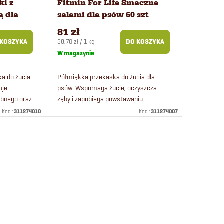
ki z
Fitmin For Life Smaczne
 dla
salami dla psów 60 szt
81 zł
Cena
58,70 zł / 1 kg
 KOSZYKA
DO KOSZYKA
jednostkowa:
W magazynie
a do żucia
Półmiękka przekąska do żucia dla
uje
psów. Wspomaga żucie, oczyszcza
ębnego oraz
zęby i zapobiega powstawaniu
nieprzyjemnego zapachu w jamie
Kod :
311274010
Kod :
311274007
 dla
ustnej. Dzięki regularnemu żuciu pies
usuwa płytkę...