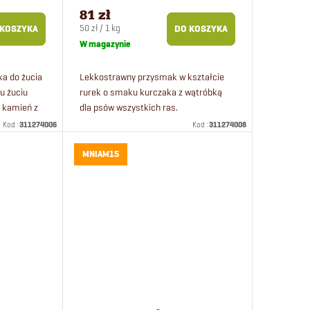
wątróbką dla psów 45 szt
81 zł
Cena
50 zł / 1 kg
 KOSZYKA
DO KOSZYKA
jednostkowa:
W magazynie
a do żucia
Lekkostrawny przysmak w kształcie
u żuciu
rurek o smaku kurczaka z wątróbką
i kamień z
dla psów wszystkich ras.
wiedni
Kod :
311274006
Kod :
311274008
 bez...
MNIAM15