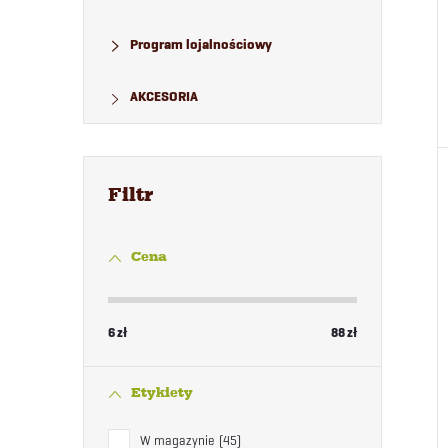
Program lojalnościowy
AKCESORIA
Cena
6
zł
88
zł
Etykiety
W magazynie
45