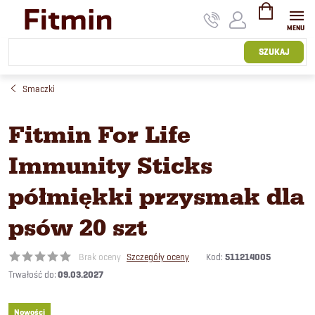
Przejść
do
treści
KOSZYK
SZUKAJ
Smaczki
Fitmin For Life
Immunity Sticks
półmiękki przysmak dla
psów 20 szt
Kod:
511214005
Brak oceny
Szczegóły oceny
09.03.2027
Nowości