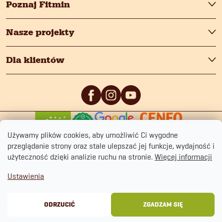
Poznaj Fitmin
Nasze projekty
Dla klientów
0
/5
0
/5
Używamy plików cookies, aby umożliwić Ci wygodne
przeglądanie strony oraz stale ulepszać jej funkcje, wydajność i
użyteczność dzięki analizie ruchu na stronie.
Więcej informacji
Ustawienia
Copyright 2026
fitmin.pl
. Wszystkie prawa zastrzeżone.
Polityka prywatności
Regulamin sklepu
Cookies
ODRZUCIĆ
ZGADZAM SIĘ
Opracował Shoptet Premium
&
BlueGhost.cz