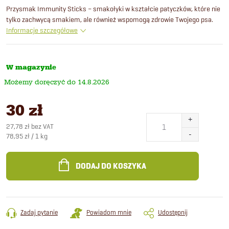
Przysmak Immunity Sticks – smakołyki w kształcie patyczków, które nie
tylko zachwycą smakiem, ale również wspomogą zdrowie Twojego psa.
Informacje szczegółowe
W magazynie
14.8.2026
30 zł
27,78 zł bez VAT
Cena
78,95 zł / 1 kg
jednostkowa:
DODAJ DO KOSZYKA
Zadaj pytanie
Powiadom mnie
Udostępnij