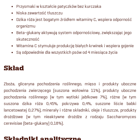
Przysmaki w kształcie patyczków bez kurczaka
Niska zawartość tłuszczu
Dzika róża jest bogatym źródłem witaminy C, wspiera odporność
organizmu
Beta-glukany aktywują system odpornościowy, zwiększając jego
skuteczność
Witamina C stymuluje produkcję białych krwinek i wspiera gojenie
Są odpowiednie dla wszystkich psów od 4 miesiąca życia
Skład
Zboża, gliceryna pochodzenia roślinnego, mięso i produkty uboczne
pochodzenia zwierzęcego (suszona wołowina 11%), produkty uboczne
pochodzenia roślinnego (w tym wytłoki jabłkowe 7%), różne (w tym
suszona dzika róża 0,45%, pokrzywa 0,4%, suszone liście babki
lancetowatej 0,27%), minerały i różne składniki, oleje i tłuszcze, produkty
drożdżowe (w tym nieaktywne drożdże z rodzaju Saccharomyces
cerevisiae (beta-glukany) 0,18%).
Składniki analityczne