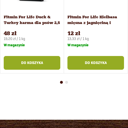
Fitmin For Life Duck &
Fitmin For Life Kiełbasa
Turkey karma dla psów 2,5
mięsna z jagnięciną i
kg
warzywami dla psów 900 g
48 zł
12 zł
Cena
Cena
19,20 zł / 1 kg
13,33 zł / 1 kg
jednostkowa:
jednostkowa:
W magazynie
W magazynie
DO KOSZYKA
DO KOSZYKA