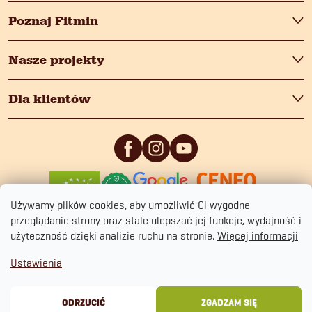
Poznaj Fitmin
Nasze projekty
Dla klientów
0
/5
0
/5
Używamy plików cookies, aby umożliwić Ci wygodne
przeglądanie strony oraz stale ulepszać jej funkcje, wydajność i
użyteczność dzięki analizie ruchu na stronie.
Więcej informacji
Ustawienia
Copyright 2026
fitmin.pl
. Wszystkie prawa zastrzeżone.
Polityka prywatności
Regulamin sklepu
Cookies
ODRZUCIĆ
ZGADZAM SIĘ
Opracował Shoptet Premium
&
BlueGhost.cz