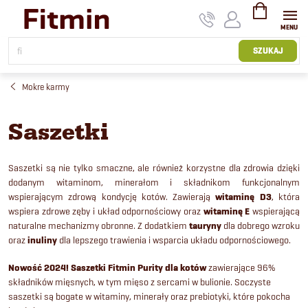
Przejść
do
treści
KOSZYK
SZUKAJ
Mokre karmy
Saszetki
Saszetki są nie tylko smaczne, ale również korzystne dla zdrowia dzięki
dodanym witaminom, minerałom i składnikom funkcjonalnym
wspierającym zdrową kondycję kotów. Zawierają
witaminę D3
, która
wspiera zdrowe zęby i układ odpornościowy oraz
witaminę E
wspierającą
naturalne mechanizmy obronne. Z dodatkiem
tauryny
dla dobrego wzroku
oraz
inuliny
dla lepszego trawienia i wsparcia układu odpornościowego.
Nowość 2024! Saszetki Fitmin Purity dla kotów
zawierające 96%
składników mięsnych, w tym mięso z sercami w bulionie. Soczyste
saszetki są bogate w witaminy, minerały oraz prebiotyki, które pokocha