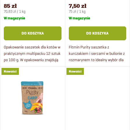
p
100 g
kotów 100 g
n
85 zł
7,50 zł
Cena
Cena
r
70,83 zł / 1 kg
75 zł / 1 kg
jednostkowa:
jednostkowa:
W magazynie
W magazynie
i
o
DO KOSZYKA
DO KOSZYKA
e
d
Opakowanie saszetek dla kotów w
Fitmin Purity saszetka z
p
praktycznym multipacku 12 sztuk
kurczakiem i sercami w bulionie z
u
po 100 g. W opakowaniu znajdują
rozmarynem to idealny wybór dla
r
się 3 rodzaje saszetek po 4 sztuki:
wszystkich kotów, w tym kociąt.
k
Nowości
Nowości
z wołowiną, kurczakiem i karpiem.
Te pyszne 100 g saszetki
o
zawierają prawdziwe mięso w...
t
d
ó
u
w
k