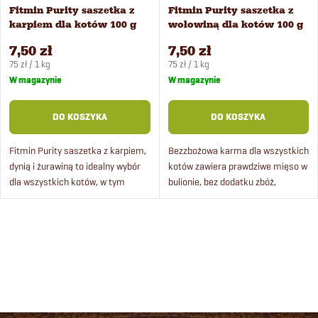
Fitmin Purity saszetka z
Fitmin Purity saszetka z
t
karpiem dla kotów 100 g
wołowiną dla kotów 100 g
7,50 zł
7,50 zł
ó
Cena
Cena
75 zł / 1 kg
75 zł / 1 kg
jednostkowa:
jednostkowa:
W magazynie
W magazynie
w
DO KOSZYKA
DO KOSZYKA
Fitmin Purity saszetka z karpiem,
Bezzbożowa karma dla wszystkich
dynią i żurawiną to idealny wybór
kotów zawiera prawdziwe mięso w
dla wszystkich kotów, w tym
bulionie, bez dodatku zbóż,
kociąt. Te pyszne 100 g saszetki
cukrów, barwników i
zawierają prawdziwe mięso w
konserwantów.
bulionie, bez...
K
o
n