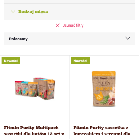
Rodzaj mięsa
Usunąć filtry
S
Polecamy
o
Najtańsze
L
Nowości
Nowości
Najdroższe
r
i
Najczęściej sprzedawane
t
Alfabetycznie
s
o
t
w
a
Fitmin Purity Multipack
Fitmin Purity saszetka z
a
saszetki dla kotów 12 szt x
kurczakiem i sercami dla