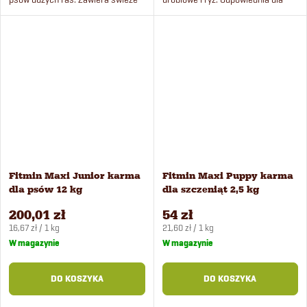
mięso drobiowe i ryż.
wszystkich szczeniąt dużych ras
do 1 roku życia.
Fitmin Maxi Junior karma
Fitmin Maxi Puppy karma
dla psów 12 kg
dla szczeniąt 2,5 kg
200,01 zł
54 zł
Cena
Cena
16,67 zł / 1 kg
21,60 zł / 1 kg
jednostkowa:
jednostkowa:
W magazynie
W magazynie
DO KOSZYKA
DO KOSZYKA