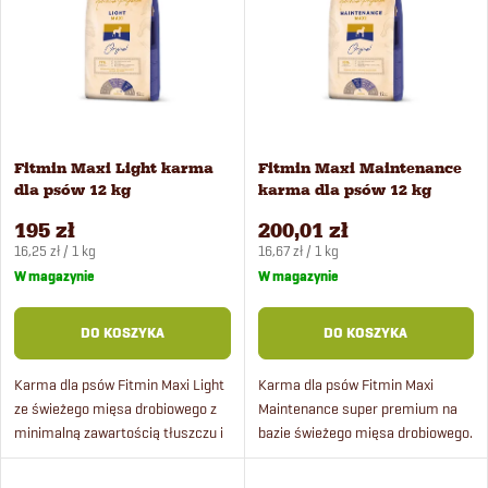
t
Alfabetycznie
s
o
t
w
a
Fitmin Maxi Light karma
Fitmin Maxi Maintenance
a
dla psów 12 kg
karma dla psów 12 kg
p
n
195 zł
200,01 zł
Cena
Cena
r
16,25 zł / 1 kg
16,67 zł / 1 kg
jednostkowa:
jednostkowa:
W magazynie
W magazynie
i
o
DO KOSZYKA
DO KOSZYKA
e
d
Karma dla psów Fitmin Maxi Light
Karma dla psów Fitmin Maxi
p
ze świeżego mięsa drobiowego z
Maintenance super premium na
u
minimalną zawartością tłuszczu i
bazie świeżego mięsa drobiowego.
r
olejów, odpowiednia dla psów z
Idealna karma dla psów ras
k
nadwagą i otyłością.
dużych i olbrzymich.