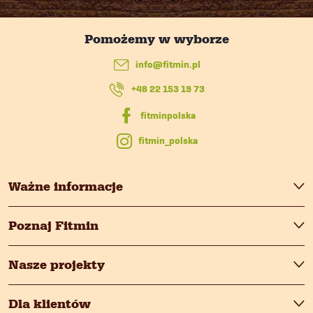
k
o
i
p
l
info
@
fitmin.pl
k
i
+48 22 153 19 73
a
s
fitmin_polska
t
y
Ważne informacje
Poznaj Fitmin
Nasze projekty
Dla klientów