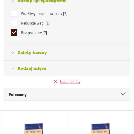
Karmy specjalistyczne
Wrażliwy układ trawienny
7
Redukcja wagi
1
Bez pszenicy
7
Zalety karmy
Rodzaj mięsa
Usunąć filtry
S
Polecamy
o
Najtańsze
L
Najdroższe
r
i
Najczęściej sprzedawane