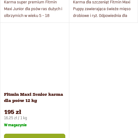
Karma super premium Fitmin
Karma dla szczeniąt Fitmin Maxi
Maxi Junior dla psów ras dużych i
Puppy zawierająca świeże mięso
olbrzymich w wieku 5 - 18
drobiowe i ryż. Odpowiednia dla
miesięcy. Przygotowywana jest ze
wszystkich szczeniąt dużych ras
świeżego mięsa drobiowego i ryżu.
do 1 roku życia.
Fitmin Maxi Senior karma
dla psów 12 kg
195 zł
Cena
16,25 zł / 1 kg
jednostkowa:
W magazynie