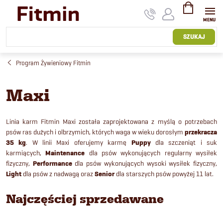
Przejść
do
treści
KOSZYK
SZUKAJ
Program Żywieniowy Fitmin
Maxi
Linia karm Fitmin Maxi została zaprojektowana z myślą o potrzebach
psów ras dużych i olbrzymich, których waga w wieku dorosłym
przekracza
35 kg
. W linii Maxi oferujemy karmę
Puppy
dla szczeniąt i suk
karmiących,
Maintenance
dla psów wykonujących regularny wysiłek
fizyczny,
Performance
dla psów wykonujących wysoki wysiłek fizyczny,
Light
dla psów z nadwagą oraz
Senior
dla starszych psów powyżej 11 lat.
Najczęściej sprzedawane