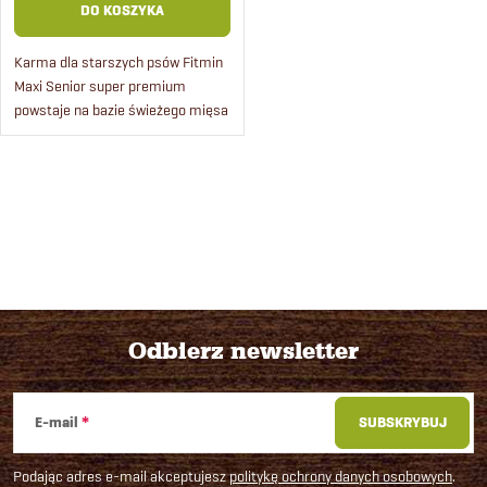
DO KOSZYKA
Karma dla starszych psów Fitmin
Maxi Senior super premium
powstaje na bazie świeżego mięsa
drobiowego pochodzącego ze
sprawdzonej, certyfikowanej
hodowli.
K
o
n
t
Odbierz newsletter
r
S
o
E-mail
SUBSKRYBUJ
t
l
Podając adres e-mail akceptujesz
politykę ochrony danych osobowych
.