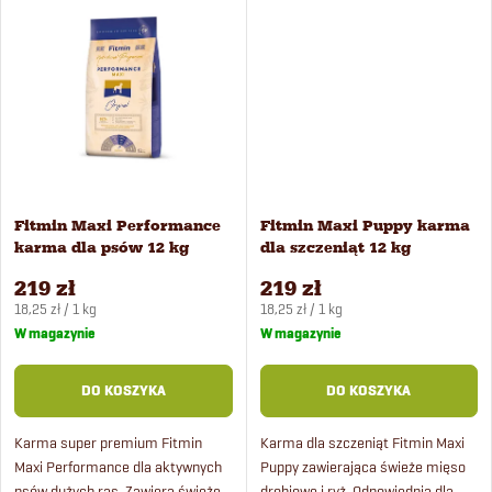
o
t
d
ó
u
w
k
Fitmin Maxi Performance
Fitmin Maxi Puppy karma
t
karma dla psów 12 kg
dla szczeniąt 12 kg
219 zł
219 zł
ó
Cena
Cena
18,25 zł / 1 kg
18,25 zł / 1 kg
jednostkowa:
jednostkowa:
W magazynie
W magazynie
w
DO KOSZYKA
DO KOSZYKA
Karma super premium Fitmin
Karma dla szczeniąt Fitmin Maxi
Maxi Performance dla aktywnych
Puppy zawierająca świeże mięso
psów dużych ras. Zawiera świeże
drobiowe i ryż. Odpowiednia dla