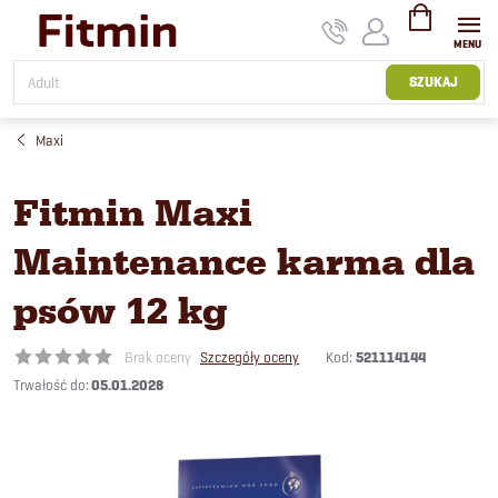
Przejść
do
treści
KOSZYK
SZUKAJ
Maxi
Fitmin Maxi
Maintenance karma dla
psów 12 kg
Kod:
521114144
Brak oceny
Szczegóły oceny
05.01.2028