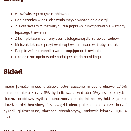
50% świeżego mięsa drobiowego
Bez pszenicy w celu obniżenia ryzyka wystąpienia alergii
Z ekstraktem z rozmarynu dla poprawy funkcjonowania wątroby i
lepszego trawienia
Z kompleksem ochrony stomatologicznej dla zdrowych zębów
Mniszek lekarski pozytywnie wpływa na pracę wątroby i nerek
Bogate źródło błonnika wspomagającego trawienie
Ekologiczne opakowanie nadające się do recyklingu
Skład
mięso (świeże mięso drobiowe 50%, suszone mięso drobiowe 17,5%,
suszone mięso z ryby 6%, hydrolizowana wątroba 3%), ryż, kukurydza,
tłuszcz drobiowy, wytłoki buraczane, siemię lniane, wytłoki z jabłek,
drożdże, olej łososiowy 1%, związki nieorganiczne, jaja kurze, korzeń
cykorii, glukozamina, siarczan chondroityny, mniszek lekarski 0,03%,
juka.