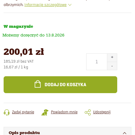
olbrzymich.
Informacje szczegółowe
W magazynie
13.8.2026
200,01 zł
185,19 zł bez VAT
Cena
16,67 zł / 1 kg
jednostkowa:
DODAJ DO KOSZYKA
Zadaj pytanie
Powiadom mnie
Udostępnij
Opis produktu