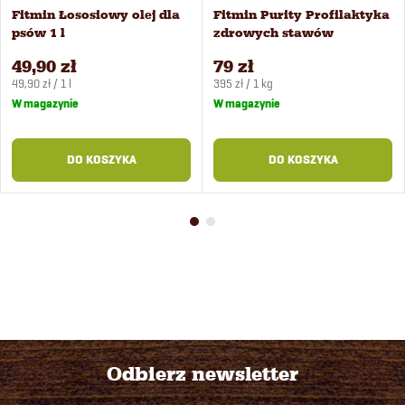
Fitmin Łososiowy olej dla
Fitmin Purity Profilaktyka
psów 1 l
zdrowych stawów
suplement dla psów 200 g
49,90 zł
79 zł
Cena
Cena
49,90 zł / 1 l
395 zł / 1 kg
jednostkowa:
jednostkowa:
W magazynie
W magazynie
DO KOSZYKA
DO KOSZYKA
Odbierz newsletter