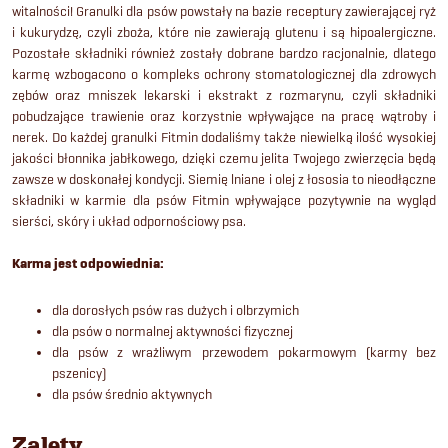
witalności! Granulki dla psów powstały na bazie receptury zawierającej ryż
i kukurydzę, czyli zboża, które nie zawierają glutenu i są hipoalergiczne.
Pozostałe składniki również zostały dobrane bardzo racjonalnie, dlatego
karmę wzbogacono o kompleks ochrony stomatologicznej dla zdrowych
zębów oraz mniszek lekarski i ekstrakt z rozmarynu, czyli składniki
pobudzające trawienie oraz korzystnie wpływające na pracę wątroby i
nerek. Do każdej granulki Fitmin dodaliśmy także niewielką ilość wysokiej
jakości błonnika jabłkowego, dzięki czemu jelita Twojego zwierzęcia będą
zawsze w doskonałej kondycji. Siemię lniane i olej z łososia to nieodłączne
składniki w karmie dla psów Fitmin wpływające pozytywnie na wygląd
sierści, skóry i układ odpornościowy psa.
Karma jest odpowiednia:
dla dorosłych psów ras dużych i olbrzymich
dla psów o normalnej aktywności fizycznej
dla psów z wrażliwym przewodem pokarmowym (karmy bez
pszenicy)
dla psów średnio aktywnych
Zalety