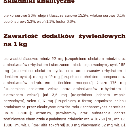
Składniki analityczne
białko surowe 26%, oleje i tłuszcze surowe 15,5%, włókno surowe 3,1%,
popiół surowy 5,3%, wapń 1,1%, fosfor 0,8%.
Zawartość dodatków żywieniowych
na 1 kg
pierwiastki śladowe: miedź 22 mg (uzupełniono chelatem miedzi oraz
aminokwasów n-hydratem i siarczanem miedzi pięciowodnym), cynk 189
mg (uzupełniono chelatem cynku oraz aminokwasów n-hydratem i
tlenkiem cynku), mangan 42 mg (uzupełniono chelatem manganu oraz
aminokwasów n-hydratem i tlenkiem manganu), żelazo 176 mg
(uzupełniono chelatem żelaza oraz aminokwasów n-hydratem i
siarczanem żelaza), jod 3,6 mg (uzupełniono jodanem wapnia
bezwodnym), selen 0,47 mg (uzupełniony o formę organiczną selenu
produkowaną przez nieaktywne drożdże rodu Saccharomyces cerevisiae
CNCM I-3060); witaminy, prowitaminy oraz substancje dobrze
zdefiniowane chemicznie o podobnym działaniu: wit. A 16760 j.m., wit. D3
1300 j.m., wit. E (RRR-alfa-tokoferol) 380 mg, niacynamid 62 mg, wit. B1