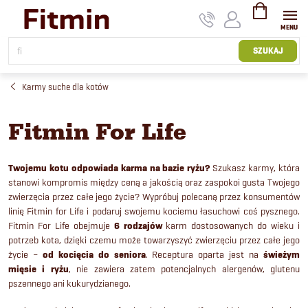
Przejść
do
treści
KOSZYK
SZUKAJ
Karmy suche dla kotów
Fitmin For Life
Twojemu kotu odpowiada karma na bazie ryżu?
Szukasz karmy, która
stanowi kompromis między ceną a jakością oraz zaspokoi gusta Twojego
zwierzęcia przez całe jego życie? Wypróbuj polecaną przez konsumentów
linię Fitmin for Life i podaruj swojemu kociemu łasuchowi coś pysznego.
Fitmin For Life obejmuje
6 rodzajów
karm dostosowanych do wieku i
potrzeb kota, dzięki czemu może towarzyszyć zwierzęciu przez całe jego
życie –
od kocięcia do seniora
. Receptura oparta jest na
świeżym
mięsie i ryżu
, nie zawiera zatem potencjalnych alergenów, glutenu
pszennego ani kukurydzianego.