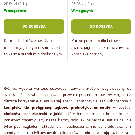
n
Cena
Cena
r
20,94 zł / 1 kg
23,06 zł / 1 kg
jednostkowa:
jednostkowa:
W magazynie
W magazynie
i
o
DO KOSZYKA
DO KOSZYKA
e
d
Karma dla kotów z świeżym
Karma premium dla kotów ze
p
mięsem jagnięcym i ryżem. Jest
świeżą jagnięciną. Karma zawiera
u
to karma premium o doskonałym
kompleks ochrony
r
smaku, który przypadnie do gustu
stomatologicznej, świeże mięso
k
nawet najbardziej wybrednym
jagnięce i ryż. Jest odpowiednia
o
kotom. Zawiera kompleks...
dla dorosłych kotów i ma wysoką...
K
t
d
o
Ryż ma wysoką wartość odżywczą i zawiera złożone węglowodany, co
ó
oznacza, że trawi się go powoli, pozwalając organizmowi zwierzęcia na
n
dłuższe korzystanie z uwalnianej energii. Kompozycja jest wzbogacona o
u
kompleks do pielęgnacji zębów, prebiotyki, minerały
w postaci
w
t
chelatów
oraz
ekstrakt z jukki
, który łagodzi zapach kału i moczu.
k
Ponieważ chcemy, aby nasze karmy były jak najbardziej naturalne, nie
r
tylko pod względem składu, ale i pochodzenia, nie są produkowane z
genetycznie modyfikowanych składników i nie zawierają sztucznych