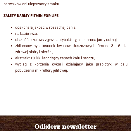
t
o
barwników ani ulepszaczy smaku.
ó
l
ZALETY KARMY FITMIN FOR LIFE:
k
w
doskonała jakość w rozsądnej cenie,
na bazie ryżu,
i
dbałość o zdrowy zgryz i antybakteryjna ochrona jamy ustnej,
zbilansowany stosunek kwasów tłuszczowych Omega 3 i 6 dla
l
zdrowej skóry i sierści,
ekstrakt z jukki
łagodzący zapach kału i moczu,
i
wyciąg z korzenia cykorii działający jako prebiotyk w celu
pobudzenia mikroflory jelitowej.
s
t
y
Odbierz newsletter