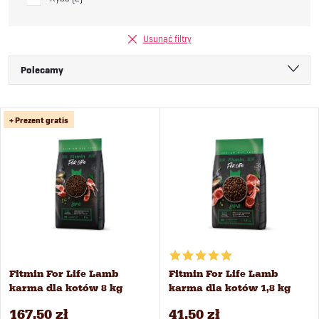
Usunąć filtry
S
Polecamy
o
Najtańsze
L
+ Prezent gratis
Najdroższe
r
i
Najczęściej sprzedawane
t
Alfabetycznie
s
o
t
w
a
Fitmin For Life Lamb
Fitmin For Life Lamb
a
karma dla kotów 8 kg
karma dla kotów 1,8 kg
p
167,50 zł
41,50 zł