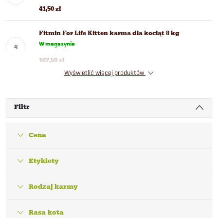
41,50 zł
Fitmin For Life Kitten karma dla kociąt 8 kg
W magazynie
167,50 zł
Wyświetlić więcej produktów
Filtr
Cena
Etykiety
Rodzaj karmy
Rasa kota