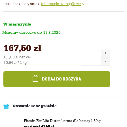
mają doskonały smak.
Informacje szczegółowe
W magazynie
13.8.2026
167,50 zł
155,09 zł bez VAT
Cena
20,94 zł / 1 kg
jednostkowa:
DODAJ DO KOSZYKA
Dostaniesz w gratisie
Fitmin For Life Kitten karma dla kociąt 1,8 kg
wartości 41,50 zł