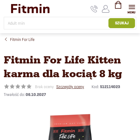
Przejść
do
treści
KOSZYK
SZUKAJ
Fitmin For Life
Fitmin For Life Kitten
karma dla kociąt 8 kg
Kod:
512114023
Brak oceny
Szczegóły oceny
06.10.2027