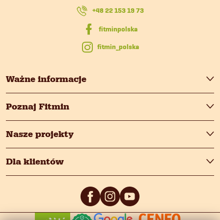
k
+48 22 153 19 73
a
fitmin_polska
Ważne informacje
Poznaj Fitmin
Nasze projekty
Dla klientów