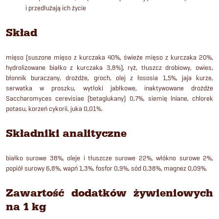
i przedłużają ich życie
Skład
mięso (suszone mięso z kurczaka 40%, świeże mięso z kurczaka 20%,
hydrolizowane białko z kurczaka 3,8%), ryż, tłuszcz drobiowy, owies,
błonnik buraczany, drożdże, groch, olej z łososia 1,5%, jaja kurze,
serwatka w proszku, wytłoki jabłkowe, inaktywowane drożdże
Saccharomyces cerevisiae (betaglukany) 0,7%, siemię lniane, chlorek
potasu, korzeń cykorii, juka 0,01%.
Składniki analityczne
białko surowe 38%, oleje i tłuszcze surowe 22%, włókno surowe 2%,
popiół surowy 6,8%, wapń 1,3%, fosfor 0,9%, sód 0,38%, magnez 0,09%.
Zawartość dodatków żywieniowych
na 1 kg