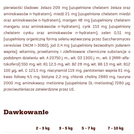
pierwiastki śladowe: żelazo 209 mg (uzupełnione chelatem żelaza oraz
aminokwasów n-hydratem), miedź 21 mg (uzupełniona chelatem miedzi
oraz aminokwasów n-hydratem), mangan 48 mg (uzupełniony chelatem
manganu oraz aminokwasów n-hydratem), cynk 153 mg (uzupełniony
chelatem cynku oraz aminokwasów n-hydratem), selen 0,51 mg
(uzupełniony organiczną formą selenu wytwarzaną przez Saccharomyces
cerevisiae CNCM I-3060), jod 2,4 mg (uzupełniony bezwodnym jodanem
wapnia); witaminy, prowitaminy i zdefiniowane chemiczne substancje o
podobnym działaniu: wit. A 20750 j. m., wit. D3 1300 j. m., wit. E (RRR-alfa-
tokoferol) 550 mg, wit. B1 12,5 mg, wit. B2 28 mg, wit. B6 13 mg, wit. B12
100 µg, wit. C 121,5 mg, niacynamid 119 mg, pantotenian wapnia 61 mg,
kwas foliowy 4,5 mg, biotyna 2,2 mg, chlorek choliny 2880 mg, tauryna
2000 mg; aminokwasy: metionina (uzupełniona DL-metioniną) 7280 μg;
przeciwutleniacze zatwierdzone przez UE.
Dawkowanie
2 - 3 kg
3 - 5 kg
5 - 7 kg
7 - 10 kg