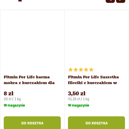
Fitmin For Life karma
Fitmin For Life Saszetka
mokra z kurczakiem dla
fileciki z kurczakiem w
kociąt 400 g
sosie dla kociąt 85 g
8 zł
3,50 zł
Cena
Cena
20 zł / 1 kg
41,18 zł / 1 kg
jednostkowa:
jednostkowa:
W magazynie
W magazynie
DO KOSZYKA
DO KOSZYKA