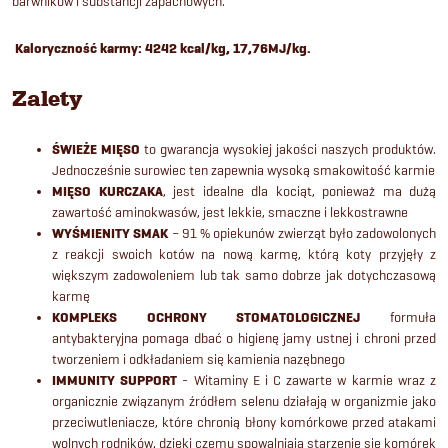
barwników i substancji zapachowych.
Kaloryczność karmy: 4242 kcal/kg, 17,76MJ/kg.
Zalety
ŚWIEŻE MIĘSO
to gwarancja wysokiej jakości naszych produktów.
Jednocześnie surowiec ten zapewnia wysoką smakowitość karmie
MIĘSO KURCZAKA
, jest idealne dla kociąt, ponieważ ma dużą
zawartość aminokwasów, jest lekkie, smaczne i lekkostrawne
WYŚMIENITY SMAK
– 91 % opiekunów zwierząt było zadowolonych
z reakcji swoich kotów na nową karmę, którą koty przyjęły z
większym zadowoleniem lub tak samo dobrze jak dotychczasową
karmę
KOMPLEKS OCHRONY STOMATOLOGICZNEJ
formuła
antybakteryjna pomaga dbać o higienę jamy ustnej i chroni przed
tworzeniem i odkładaniem się kamienia nazębnego
IMMUNITY SUPPORT
- Witaminy E i C zawarte w karmie wraz z
organicznie związanym źródłem selenu działają w organizmie jako
przeciwutleniacze, które chronią błony komórkowe przed atakami
wolnych rodników, dzięki czemu spowalniają starzenie się komórek