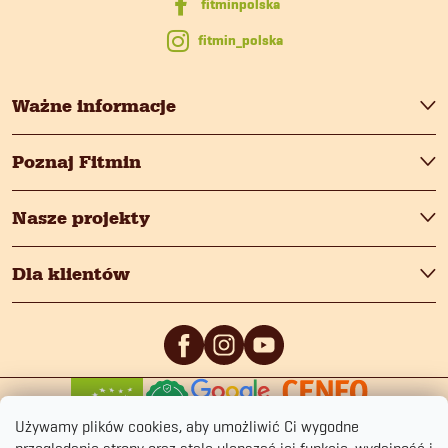
a
fitmin_polska
Ważne informacje
Poznaj Fitmin
Nasze projekty
Dla klientów
0
/5
0
/5
Używamy plików cookies, aby umożliwić Ci wygodne