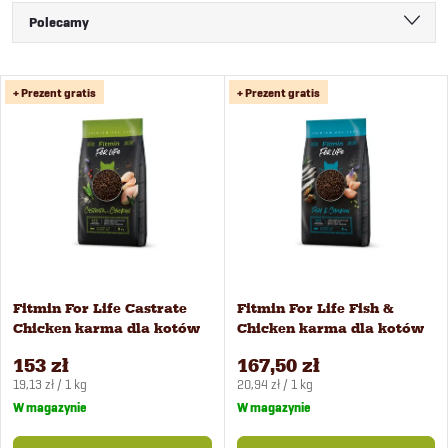
S
Polecamy
o
Najtańsze
L
+ Prezent gratis
+ Prezent gratis
Najdroższe
r
i
Najczęściej sprzedawane
t
Alfabetycznie
s
o
t
w
a
Fitmin For Life Castrate
Fitmin For Life Fish &
a
Chicken karma dla kotów
Chicken karma dla kotów
p
8 kg
8 kg
n
153 zł
167,50 zł
Cena
Cena
r
19,13 zł / 1 kg
20,94 zł / 1 kg
jednostkowa:
jednostkowa:
W magazynie
W magazynie
i