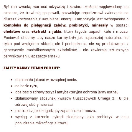
o
Ryż ma wysoką wartość odżywczą i zawiera złożone węglowodany, co
oznacza, że trawi się go powoli, pozwalając organizmowi zwierzęcia na
n
dłuższe korzystanie z uwalnianej energii. Kompozycja jest wzbogacona o
kompleks do pielęgnacji zębów, prebiotyki, minerały
w postaci
t
chelatów
oraz
ekstrakt z jukki
, który łagodzi zapach kału i moczu.
Ponieważ chcemy, aby nasze karmy były jak najbardziej naturalne, nie
r
tylko pod względem składu, ale i pochodzenia, nie są produkowane z
genetycznie modyfikowanych składników i nie zawierają sztucznych
o
barwników ani ulepszaczy smaku.
l
ZALETY KARMY FITMIN FOR LIFE:
k
doskonała jakość w rozsądnej cenie,
na bazie ryżu,
i
dbałość o zdrowy zgryz i antybakteryjna ochrona jamy ustnej,
zbilansowany stosunek kwasów tłuszczowych Omega 3 i 6 dla
l
zdrowej skóry i sierści,
ekstrakt z jukki
łagodzący zapach kału i moczu,
i
wyciąg z korzenia cykorii działający jako prebiotyk w celu
pobudzenia mikroflory jelitowej.
s