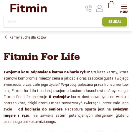
Przejść
do
treści
KOSZYK
SZUKAJ
Karmy suche dla kotów
Fitmin For Life
Twojemu kotu odpowiada karma na bazie ryżu?
Szukasz karmy, która
stanowi kompromis między ceną a jakością oraz zaspokoi gusta Twojego
zwierzęcia przez całe jego życie? Wypróbuj polecaną przez konsumentów
linię Fitmin for Life i podaruj swojemu kociemu łasuchowi coś pysznego.
Fitmin For Life obejmuje
6 rodzajów
karm dostosowanych do wieku i
potrzeb kota, dzięki czemu może towarzyszyć zwierzęciu przez całe jego
życie –
od kocięcia do seniora
. Receptura oparta jest na
świeżym
mięsie i ryżu
, nie zawiera zatem potencjalnych alergenów, glutenu
pszennego ani kukurydzianego.