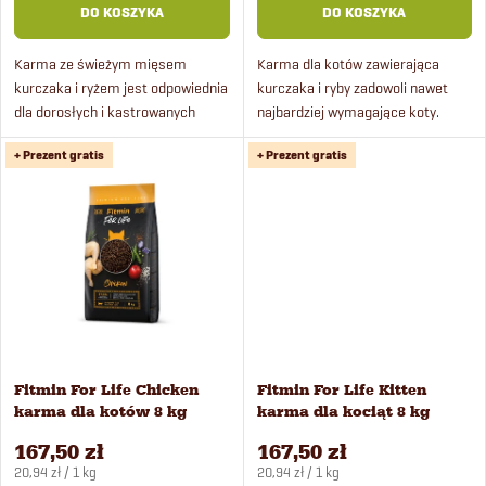
o
DO KOSZYKA
DO KOSZYKA
e
d
Karma ze świeżym mięsem
Karma dla kotów zawierająca
p
kurczaka i ryżem jest odpowiednia
kurczaka i ryby zadowoli nawet
u
dla dorosłych i kastrowanych
najbardziej wymagające koty.
r
kotów . Karma zawiera minerały i
Karma zawiera świeże mięso oraz
k
+ Prezent gratis
+ Prezent gratis
witaminy wspierające zdrowie
kompleks ochrony
o
kotów, a jej lekkie...
stomatologicznej. Ma wyborny
t
smak i jest...
d
ó
u
w
k
Fitmin For Life Chicken
Fitmin For Life Kitten
t
karma dla kotów 8 kg
karma dla kociąt 8 kg
167,50 zł
167,50 zł
ó
Cena
Cena
20,94 zł / 1 kg
20,94 zł / 1 kg