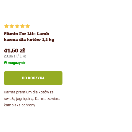
Fitmin For Life Lamb
karma dla kotów 1,8 kg
41,50 zł
Cena
23,06 zł / 1 kg
jednostkowa:
W magazynie
DO KOSZYKA
Karma premium dla kotów ze
świeżą jagnięciną. Karma zawiera
kompleks ochrony
stomatologicznej, świeże mięso
jagnięce i ryż. Jest odpowiednia
dla dorosłych kotów i ma wysoką...
K