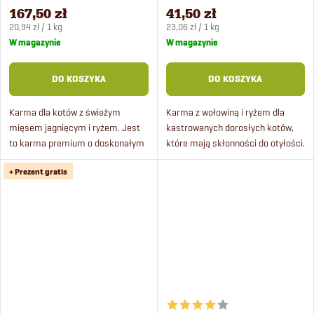
kg
167,50 zł
41,50 zł
Cena
Cena
20,94 zł / 1 kg
23,06 zł / 1 kg
jednostkowa:
jednostkowa:
W magazynie
W magazynie
DO KOSZYKA
DO KOSZYKA
Karma dla kotów z świeżym
Karma z wołowiną i ryżem dla
mięsem jagnięcym i ryżem. Jest
kastrowanych dorosłych kotów,
to karma premium o doskonałym
które mają skłonności do otyłości.
smaku, który przypadnie do gustu
Premium karma ze świeżym
+ Prezent gratis
nawet najbardziej wybrednym
mięsem jest odpowiednia dla
kotom. Zawiera kompleks...
kotów od 1 roku życia....