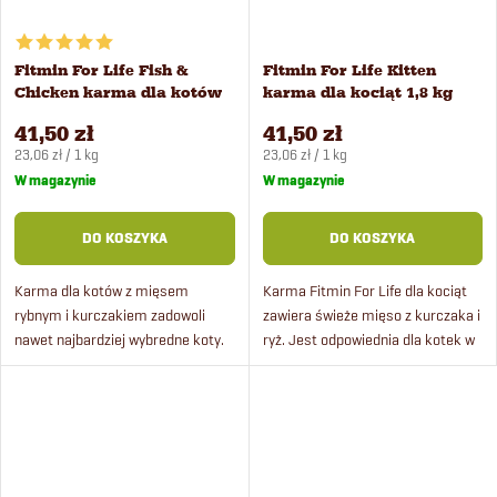
Fitmin For Life Fish &
Fitmin For Life Kitten
Chicken karma dla kotów
karma dla kociąt 1,8 kg
1,8 kg
41,50 zł
41,50 zł
Cena
Cena
23,06 zł / 1 kg
23,06 zł / 1 kg
jednostkowa:
jednostkowa:
W magazynie
W magazynie
DO KOSZYKA
DO KOSZYKA
Karma dla kotów z mięsem
Karma Fitmin For Life dla kociąt
rybnym i kurczakiem zadowoli
zawiera świeże mięso z kurczaka i
nawet najbardziej wybredne koty.
ryż. Jest odpowiednia dla kotek w
Karma zawiera świeże mięso oraz
ciąży i karmiących. Ma doskonały
kompleks pielęgnacji
smak. Nadaje się dla kociąt
dentystycznej. Ma doskonały
wszystkich ras...
smak i...