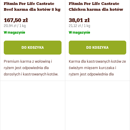
Fitmin For Life Castrate
Fitmin For Life Castrate
Beef karma dla kotów 8 kg
Chicken karma dla kotów
1,8 kg
167,50 zł
38,01 zł
Cena
Cena
20,94 zł / 1 kg
21,12 zł / 1 kg
jednostkowa:
jednostkowa:
W magazynie
W magazynie
DO KOSZYKA
DO KOSZYKA
Premium karma z wołowiną i
Karma dla kastrowanych kotów ze
ryżem jest odpowiednia dla
świeżym mięsem kurczaka i
dorosłych i kastrowanych kotów.
ryżem jest odpowiednia dla
Karma zawiera świeże mięso, ryż
dorosłych kotów. Karma zawiera
oraz kompleks pielęgnacji
minerały i witaminy dla zdrowia
dentystycznej. Karma ma
kotów, a jednocześnie ma...
doskonały...