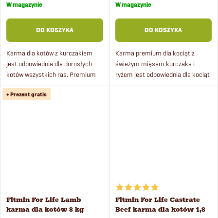
jednostkowa:
jednostkowa:
W magazynie
W magazynie
w
DO KOSZYKA
DO KOSZYKA
Karma dla kotów z kurczakiem
Karma premium dla kociąt z
jest odpowiednia dla dorosłych
świeżym mięsem kurczaka i
kotów wszystkich ras. Premium
ryżem jest odpowiednia dla kociąt
karma zawiera świeże mięso z
do 1 roku życia. Karma nadaje się
+ Prezent gratis
kurczaka i kompleks pielęgnacji
również dla kotek w ciąży i
dentystycznej. Karma ma...
karmiących. Karma dla kociąt...
Fitmin For Life Lamb
Fitmin For Life Castrate
karma dla kotów 8 kg
Beef karma dla kotów 1,8