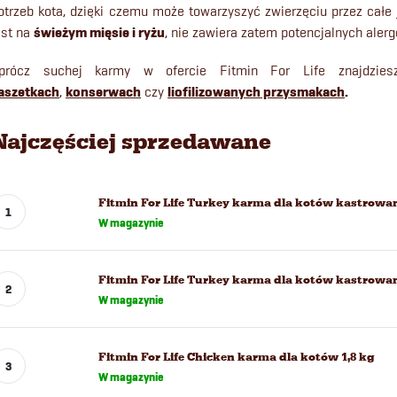
otrzeb kota, dzięki czemu może towarzyszyć zwierzęciu przez całe
est na
świeżym mięsie i ryżu
, nie zawiera zatem potencjalnych aler
prócz suchej karmy w ofercie Fitmin For Life znajdzie
aszetkach
,
konserwach
czy
liofilizowanych przysmakach
.
Najczęściej sprzedawane
Fitmin For Life Turkey karma dla kotów kastrowa
W magazynie
Fitmin For Life Turkey karma dla kotów kastrowan
W magazynie
Fitmin For Life Chicken karma dla kotów 1,8 kg
W magazynie