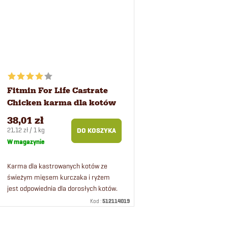
k
ó
t
w
ó
Fitmin For Life Castrate
w
Chicken karma dla kotów
1,8 kg
38,01 zł
Cena
21,12 zł / 1 kg
DO KOSZYKA
jednostkowa:
W magazynie
Karma dla kastrowanych kotów ze
świeżym mięsem kurczaka i ryżem
jest odpowiednia dla dorosłych kotów.
Karma zawiera minerały i witaminy dla
Kod :
512114019
zdrowia kotów, a jednocześnie ma...