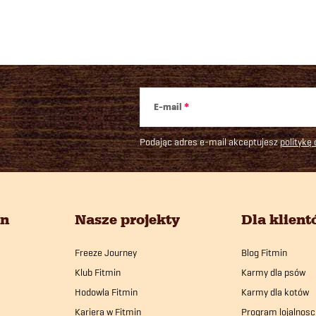
s
t
y
E-mail
Podając adres e-mail akceptujesz
politykę
in
Nasze projekty
Dla klien
Freeze Journey
Blog Fitmin
Klub Fitmin
Karmy dla psów
Hodowla Fitmin
Karmy dla kotów
Kariera w Fitmin
Program lojalnosc