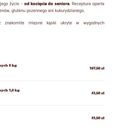
 jego życie –
od kocięcia do seniora
. Receptura oparta
genów, glutenu pszennego ani kukurydzianego.
sz znakomite mięsne kąski ukryte w wygodnych
nych 8 kg
167,50 zł
ych 1,8 kg
41,50 zł
41,50 zł