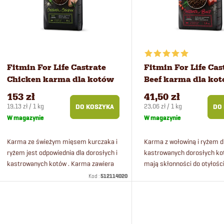
a
t
n
a
i
p
Fitmin For Life Castrate
Fitmin For Life Cas
Chicken karma dla kotów
Beef karma dla kot
e
r
8 kg
kg
153 zł
41,50 zł
Cena
Cena
19,13 zł / 1 kg
23,06 zł / 1 kg
DO KOSZYKA
DO
p
o
jednostkowa:
jednostkowa:
W magazynie
W magazynie
r
d
Karma ze świeżym mięsem kurczaka i
Karma z wołowiną i ryżem d
ryżem jest odpowiednia dla dorosłych i
kastrowanych dorosłych ko
kastrowanych kotów . Karma zawiera
mają skłonności do otyłośc
o
u
minerały i witaminy wspierające
karma ze świeżym mięsem 
Kod :
512114020
zdrowie kotów, a jej lekkie...
odpowiednia dla kotów od 1
d
k
życia....
u
t