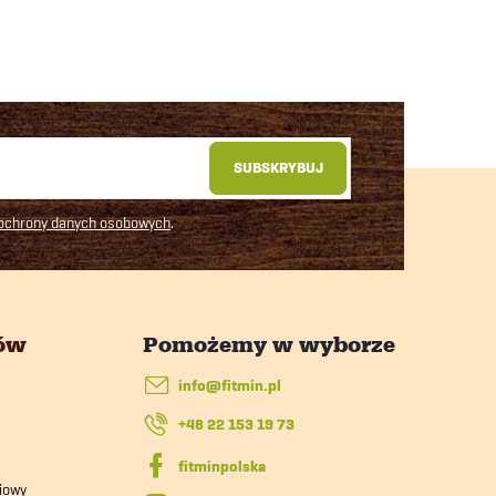
SUBSKRYBUJ
 ochrony danych osobowych
.
tów
info
@
fitmin.pl
+48 22 153 19 73
iowy