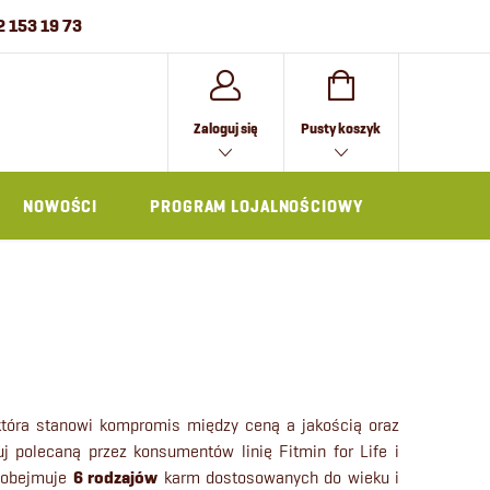
2 153 19 73
KOSZYK
Zaloguj się
Pusty koszyk
NOWOŚCI
PROGRAM LOJALNOŚCIOWY
AKCESOR
tóra stanowi kompromis między ceną a jakością oraz
j polecaną przez konsumentów linię Fitmin for Life i
e obejmuje
6 rodzajów
karm dostosowanych do wieku i