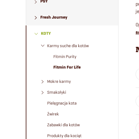
PSY
e
p
j
Fresh Journey
k
O
s
KOTY
b
Karmy suche dla kotów
o
Fitmin Purity
c
Fitmin For Life
z
Mokre karmy
Smakołyki
n
Pielęgnacja kota
y
Żwirek
Zabawki dla kotów
Produkty dla kociąt