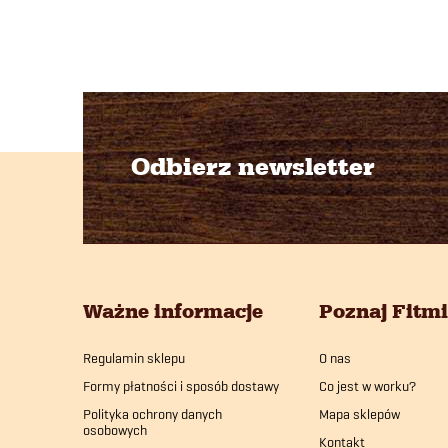
Odbierz newsletter
S
t
o
Ważne informacje
Poznaj Fitm
p
Regulamin sklepu
O nas
k
Formy płatności i sposób dostawy
Co jest w worku?
a
Polityka ochrony danych
Mapa sklepów
osobowych
Kontakt