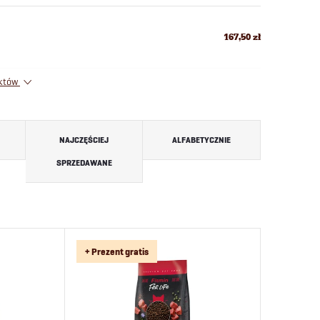
167,50 zł
uktów
NAJCZĘŚCIEJ
ALFABETYCZNIE
SPRZEDAWANE
+ Prezent gratis