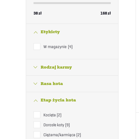
38
zł
168
zł
Etykiety
W magazynie
4
Rodzaj karmy
Rasa kota
Etap życia kota
Kocięta
2
Dorosłe koty
9
Ciężarna/karmiąca
2