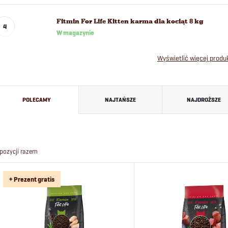
Fitmin For Life Kitten karma dla kociąt 8 kg
W magazynie
Wyświetlić więcej prod
S
POLECAMY
NAJTAŃSZE
NAJDROŻSZE
o
r
pozycji razem
t
L
+ Prezent gratis
o
i
w
s