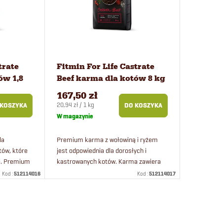
trate
Fitmin For Life Castrate
ów 1,8
Beef karma dla kotów 8 kg
167,50 zł
Cena
20,94 zł / 1 kg
 KOSZYKA
DO KOSZYKA
jednostkowa:
W magazynie
la
Premium karma z wołowiną i ryżem
tów, które
jest odpowiednia dla dorosłych i
i. Premium
kastrowanych kotów. Karma zawiera
jest
świeże mięso, ryż oraz kompleks
Kod :
512114016
Kod :
512114017
 roku
pielęgnacji dentystycznej. Karma ma
doskonały...