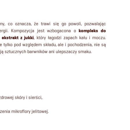
, co oznacza, że trawi się go powoli, pozwalając
nergii. Kompozycja jest wzbogacona o
kompleks do
z
ekstrakt z jukki
, który łagodzi zapach kału i moczu.
e tylko pod względem składu, ale i pochodzenia, nie są
ają sztucznych barwników ani ulepszaczy smaku.
rowej skóry i sierści,
zenia mikroflory jelitowej.