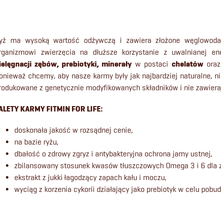
K
o
yż ma wysoką wartość odżywczą i zawiera złożone węglowodany
n
rganizmowi zwierzęcia na dłuższe korzystanie z uwalnianej e
ielęgnacji zębów, prebiotyki, minerały
w postaci
chelatów
ora
t
onieważ chcemy, aby nasze karmy były jak najbardziej naturalne, ni
rodukowane z genetycznie modyfikowanych składników i nie zawier
r
ALETY KARMY FITMIN FOR LIFE:
o
doskonała jakość w rozsądnej cenie,
na bazie ryżu,
k
dbałość o zdrowy zgryz i antybakteryjna ochrona jamy ustnej,
zbilansowany stosunek kwasów tłuszczowych Omega 3 i 6 dla zd
ekstrakt z jukki
łagodzący zapach kału i moczu,
wyciąg z korzenia cykorii działający jako prebiotyk w celu pobud