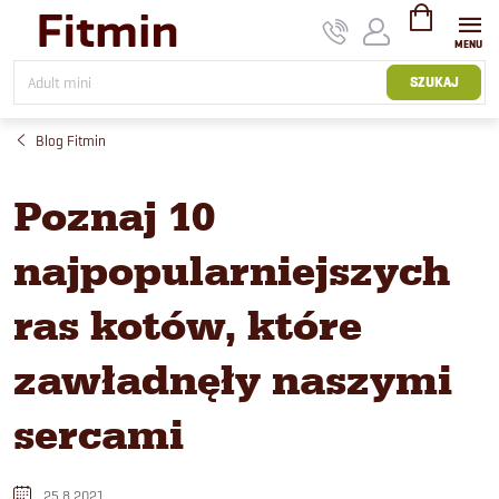
Przejść
do
treści
KOSZYK
SZUKAJ
Blog Fitmin
Poznaj 10
najpopularniejszych
ras kotów, które
zawładnęły naszymi
sercami
25.8.2021