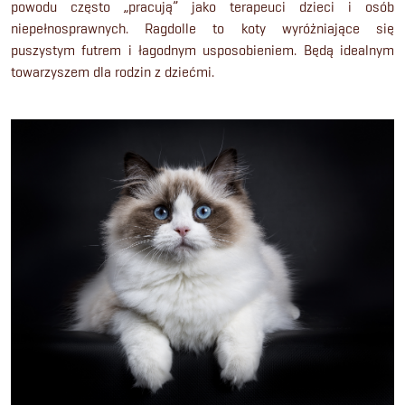
powodu często „pracują” jako terapeuci dzieci i osób
niepełnosprawnych. Ragdolle to koty wyróżniające się
puszystym futrem i łagodnym usposobieniem. Będą idealnym
towarzyszem dla rodzin z dziećmi.