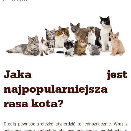
Jaka jest
najpopularniejsza
rasa kota?
Z całą pewnością ciężko stwierdzić to jednoznacznie. Wraz z
upływem czasu zmieniają się bowiem nasze upodobania, a