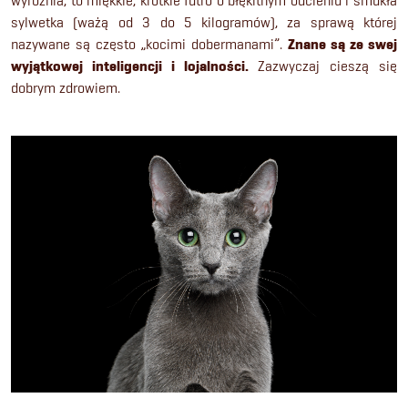
wyróżnia, to miękkie, krótkie futro o błękitnym odcieniu i smukła
sylwetka (ważą od 3 do 5 kilogramów), za sprawą której
nazywane są często „kocimi dobermanami”.
Znane są ze swej
wyjątkowej inteligencji i lojalności.
Zazwyczaj cieszą się
dobrym zdrowiem.