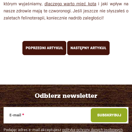
którym wyjaśniamy,
dlaczego warto mieć kota
i jaki wpływ na
nasze zdrowie mają te czworonogi. Jeśli jeszcze nie słyszałeś o
zaletach felinoterapii, koniecznie nadrób zaległości!
POPRZEDNI ARTYKUŁ
NASTĘPNY ARTYKUŁ
Odbierz newsletter
S
E-mail
SUBSKRYBUJ
t
Podając adres e-mail akceptujesz
politykę ochrony danych osobowych
.