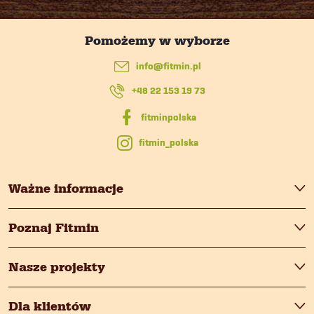
o
p
info
@
fitmin.pl
k
+48 22 153 19 73
a
fitmin_polska
Ważne informacje
Poznaj Fitmin
Nasze projekty
Dla klientów