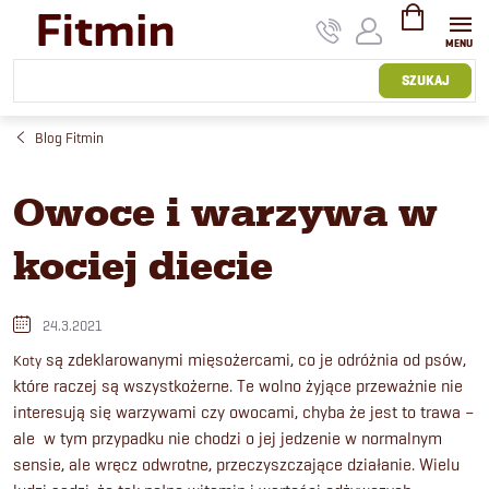
Przejść
do
treści
KOSZYK
SZUKAJ
Blog Fitmin
Owoce i warzywa w
kociej diecie
24.3.2021
są zdeklarowanymi mięsożercami, co je odróżnia od psów,
Koty
które raczej są wszystkożerne. Te wolno żyjące przeważnie nie
interesują się warzywami czy owocami, chyba że jest to trawa –
ale w tym przypadku nie chodzi o jej jedzenie w normalnym
sensie, ale wręcz odwrotne, przeczyszczające działanie. Wielu