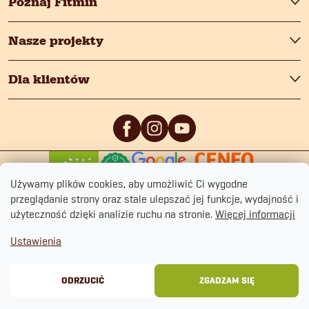
Poznaj Fitmin
Nasze projekty
Dla klientów
0
/5
0
/5
Używamy plików cookies, aby umożliwić Ci wygodne
przeglądanie strony oraz stale ulepszać jej funkcje, wydajność i
użyteczność dzięki analizie ruchu na stronie.
Więcej informacji
Ustawienia
Copyright 2026
fitmin.pl
. Wszystkie prawa zastrzeżone.
Polityka prywatności
Regulamin sklepu
Cookies
ODRZUCIĆ
ZGADZAM SIĘ
Opracował Shoptet Premium
&
BlueGhost.cz