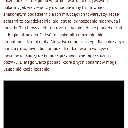
ludzi sądzi, że tak pełne witamin i wartości odżywczych
pokarmy jak warzywa czy owoce powinny być również
znakomitym dodatkiem dla ich mruczących towarzyszy. Może
zabrzmi to paradoksalnie, ale jest to jednocześnie nieprawda i
prawda. To pierwsze dlatego, że kot wcale ich nie potrzebuje, ale
z drugiej strony może być to znakomite urozmaicenie
monotonnej kociej diety. Ale w tym drugim przypadku należy być
bardzo rozsądnym, bo samodzielne dodawanie warzyw i
owoców do kociej diety może przynieść więcej szkody niż
pożytku. Dlatego warto poznać, które z tych pokarmów mogą
uzupełnić kocie jedzenie.