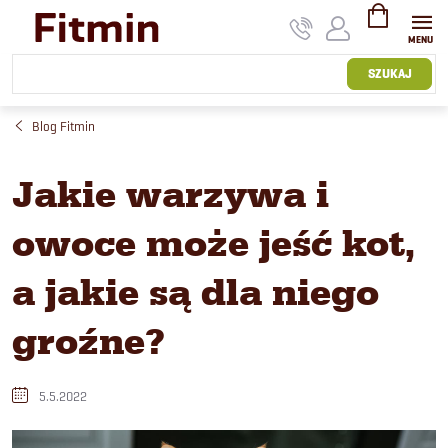
Przejść
do
treści
KOSZYK
SZUKAJ
Blog Fitmin
Jakie warzywa i
owoce może jeść kot,
a jakie są dla niego
groźne?
5.5.2022