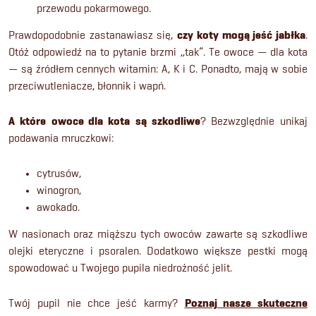
przewodu pokarmowego.
Prawdopodobnie zastanawiasz się,
czy koty mogą jeść jabłka
.
Otóż odpowiedź na to pytanie brzmi ,,tak”. Te owoce — dla kota
— są źródłem cennych witamin: A, K i C. Ponadto, mają w sobie
przeciwutleniacze, błonnik i wapń.
A które
owoce dla kota
są szkodliwe
? Bezwzględnie unikaj
podawania mruczkowi:
cytrusów,
winogron,
awokado.
W nasionach oraz miąższu tych owoców zawarte są szkodliwe
olejki eteryczne i psoralen. Dodatkowo większe pestki mogą
spowodować u Twojego pupila niedrożność jelit.
Twój pupil nie chce jeść karmy?
Poznaj nasze skuteczne