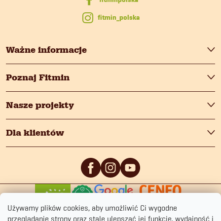
a
fitmin_polska
Ważne informacje
Poznaj Fitmin
Nasze projekty
Dla klientów
0
/5
0
/5
Używamy plików cookies, aby umożliwić Ci wygodne
przeglądanie strony oraz stale ulepszać jej funkcje, wydajność i