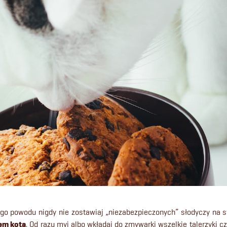
tego powodu nigdy nie zostawiaj „niezabezpieczonych” słodyczy na s
em kota
. Od razu myj albo wkładaj do zmywarki wszelkie talerzyki cz