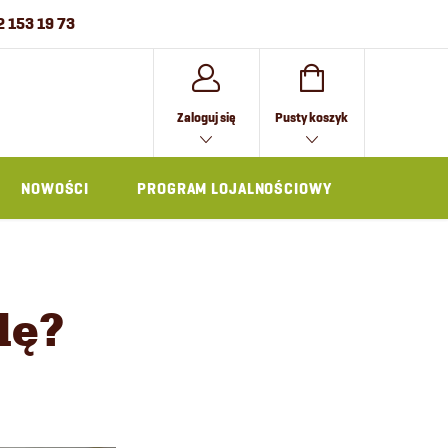
2 153 19 73
KOSZYK
Zaloguj się
Pusty koszyk
NOWOŚCI
PROGRAM LOJALNOŚCIOWY
AKCESOR
dę?