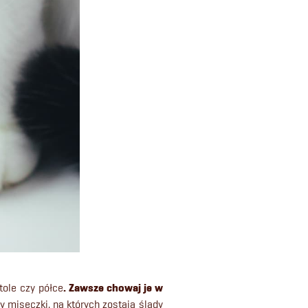
tole czy półce
. Zawsze chowaj je w
y miseczki, na których zostają ślady