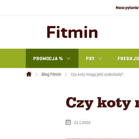
Przejść
do
treści
PROMOCJA %
PSY
FRESH J
Blog Fitmin
Czy koty mogą jeść czekoladę?
Home
Czy koty 
21.1.2022