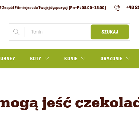
+48 2
SZUKAJ
OURNEY
KOTY
KONIE
GRYZONIE
mogą jeść czekola