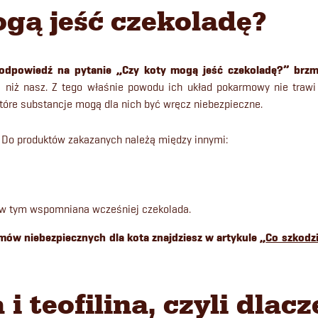
gą jeść czekoladę?
odpowiedź na pytanie „Czy koty mogą jeść czekoladę?” brz
j niż nasz. Z tego właśnie powodu ich układ pokarmowy nie trawi
które substancje mogą dla nich być wręcz niebezpieczne.
Do produktów zakazanych należą między innymi:
, w tym wspomniana wcześniej czekolada.
mów niebezpiecznych dla kota znajdziesz w artykule „
Co szkodz
 teofilina, czyli dlac