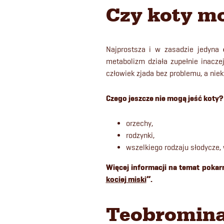
Czy koty mo
Najprostsza i w zasadzie jedyna
metabolizm działa zupełnie inacze
człowiek zjada bez problemu, a nie
Czego jeszcze nie mogą jeść koty?
orzechy,
rodzynki,
wszelkiego rodzaju słodycze
Więcej informacji na temat
pokar
kociej miski
”.
Teobromina i