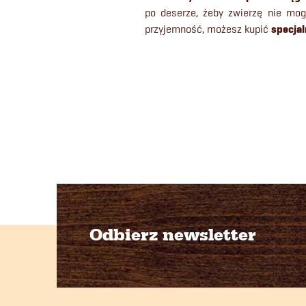
po deserze, żeby zwierzę nie mog
przyjemność, możesz kupić
specjal
Odbierz newsletter
S
t