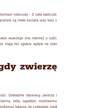
tomiast mlecznej - 2 całe tabliczki.
rożone są małe kocięta oraz koty z
jakie wywołuje ona również u ludzi.
ycze mają też zgubny wpływ na stan
 gdy zwierzę
lość. Dokładnie obserwuj zwierzę i
j karmy, żeby zapobiec możliwemu
nformuj lekarza, ile czekolady zjadł