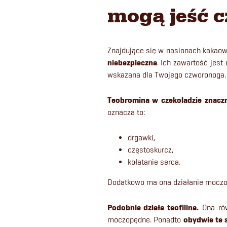
mogą jeść c
Znajdujące się w nasionach kakaowc
niebezpieczna
. Ich zawartość jest
wskazana dla Twojego czworonoga. N
Teobromina w czekoladzie znaczn
oznacza to:
drgawki,
częstoskurcz,
kołatanie serca.
Dodatkowo ma ona działanie moczop
Podobnie działa teofilina.
Ona ró
moczopędne. Ponadto
obydwie te 