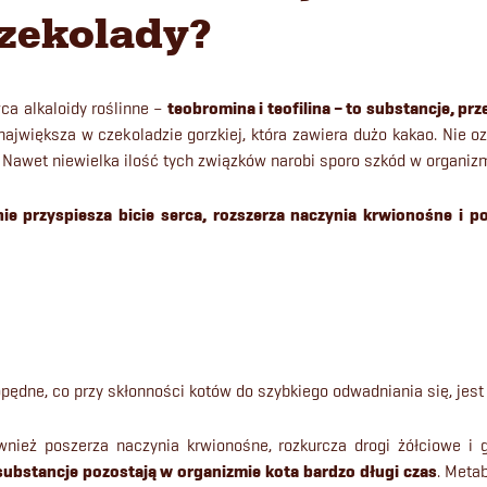
zekolady?
a alkaloidy roślinne –
teobromina i teofilina – to substancje, prz
 największa w czekoladzie gorzkiej, która zawiera dużo kakao. Nie 
awet niewielka ilość tych związków narobi sporo szkód w organizm
ie przyspiesza bicie serca, rozszerza naczynia krwionośne i 
ędne, co przy skłonności kotów do szybkiego odwadniania się, jes
wnież poszerza naczynia krwionośne, rozkurcza drogi żółciowe i 
substancje pozostają w organizmie kota bardzo długi czas
. Meta