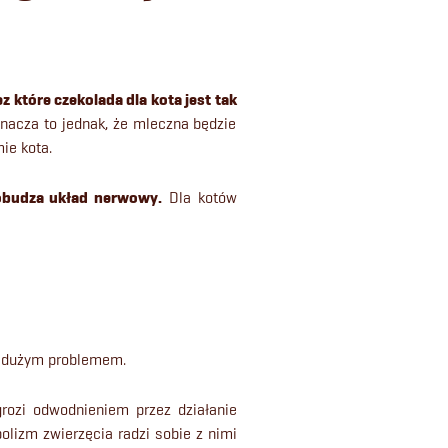
ez które czekolada dla kota jest tak
oznacza to jednak, że mleczna będzie
ie kota.
pobudza układ nerwowy.
Dla kotów
t dużym problemem.
grozi odwodnieniem przez działanie
bolizm zwierzęcia radzi sobie z nimi