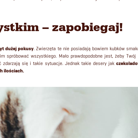
stkim – zapobiegaj!
byt dużej pokusy
. Zwierzęta te nie posiadają bowiem kubków sma
m spróbować wszystkiego. Mało prawdopodobne jest, żeby Twój ul
 zdarzają się i takie sytuacje. Jednak takie desery jak
czekolado
 ilościach.