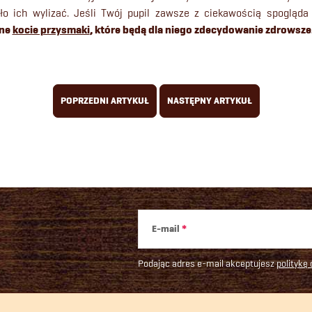
ło ich wylizać. Jeśli Twój pupil zawsze z ciekawością spogląd
ne
kocie przysmaki
, które będą dla niego zdecydowanie zdrowsze
POPRZEDNI ARTYKUŁ
NASTĘPNY ARTYKUŁ
E-mail
Podając adres e-mail akceptujesz
politykę