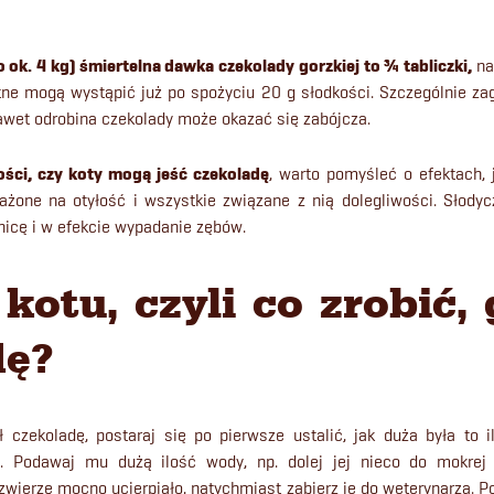
 ok. 4 kg) śmiertelna dawka czekolady gorzkiej to ¾ tabliczki,
na
tne mogą wystąpić już po spożyciu 20 g słodkości. Szczególnie zag
awet odrobina czekolady może okazać się zabójcza.
ości, czy koty mogą jeść czekoladę
, warto pomyśleć o efektach, 
ażone na otyłość i wszystkie związane z nią dolegliwości. Słod
icę i w efekcie wypadanie zębów.
kotu, czyli co zrobić,
dę?
ł czekoladę, postaraj się po pierwsze ustalić, jak duża była to i
u. Podawaj mu dużą ilość wody, np. dolej jej nieco do mokre
 zwierzę mocno ucierpiało, natychmiast zabierz je do weterynarza. Poi