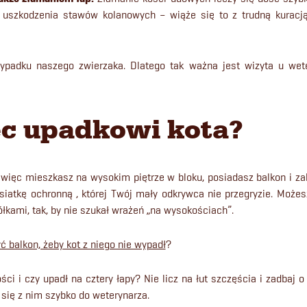
ą uszkodzenia stawów kolanowych – wiąże się to z trudną kuracj
wypadku naszego zwierzaka. Dlatego tak ważna jest wizyta u we
ec upadkowi kota?
li więc mieszkasz na wysokim piętrze w bloku, posiadasz balkon i z
 siatkę ochronną , której Twój mały odkrywca nie przegryzie. Moż
ółkami, tak, by nie szukał wrażeń „na wysokościach”.
ć balkon, żeby kot z niego nie wypadł
?
ci i czy upadł na cztery łapy? Nie licz na łut szczęścia i zadbaj o
 się z nim szybko do weterynarza.