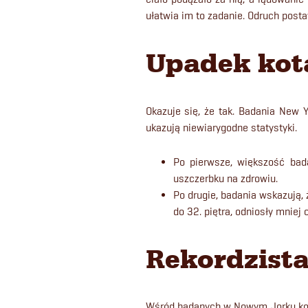
ułatwia im to zadanie. Odruch postaw
Upadek kot
Okazuje się, że tak. Badania New 
ukazują niewiarygodne statystyki.
Po pierwsze, większość bad
uszczerbku na zdrowiu.
Po drugie, badania wskazują, 
do 32. piętra, odniosły mniej o
Rekordzista
Wśród badanych w Nowym Jorku kot