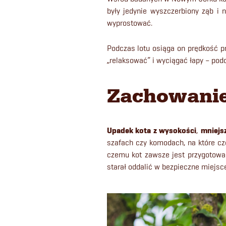
były jedynie wyszczerbiony ząb i 
wyprostować.
Podczas lotu osiąga on prędkość pr
„relaksować” i wyciągać łapy – podo
Zachowanie
Upadek kota z wysokości
,
mniejsz
szafach czy komodach, na które czę
czemu kot zawsze jest przygotowan
starał oddalić w bezpieczne miejsce