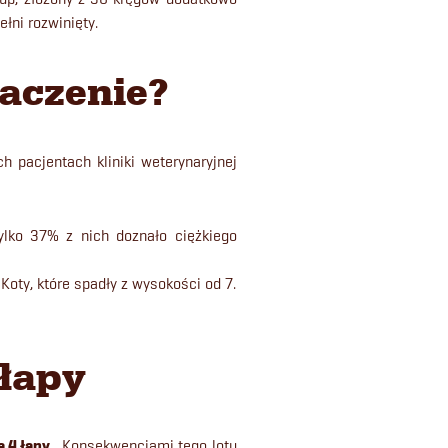
ełni rozwinięty.
aczenie?
 pacjentach kliniki weterynaryjnej
lko 37% z nich doznało ciężkiego
Koty, które spadły z wysokości od 7.
 łapy
a 4 łapy.
Konsekwencjami tego lotu