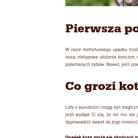
Pierwsza po
W razie niefortunnego upadku trze
nosa, nietypowe ułożenie kończyn, 
połamanych zębów. Nawet, jeśli powy
Co grozi ko
Loty z wysokości mogą być tragiczn
jeśli wydaje Ci się, że nic mu nie
doprowadzić nawet do jego śmierci.
Upadek kota
może się skończyć t