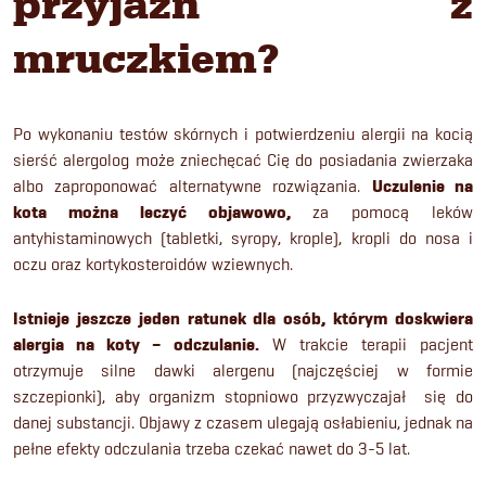
przyjaźń z
mruczkiem?
Po wykonaniu testów skórnych i potwierdzeniu alergii na kocią
sierść alergolog może zniechęcać Cię do posiadania zwierzaka
albo zaproponować alternatywne rozwiązania.
Uczulenie na
kota można leczyć objawowo,
za pomocą leków
antyhistaminowych (tabletki, syropy, krople), kropli do nosa i
oczu oraz kortykosteroidów wziewnych.
Istnieje jeszcze jeden ratunek dla osób, którym doskwiera
alergia na koty – odczulanie.
W trakcie terapii pacjent
otrzymuje silne dawki alergenu (najczęściej w formie
szczepionki), aby organizm stopniowo przyzwyczajał się do
danej substancji. Objawy z czasem ulegają osłabieniu, jednak na
pełne efekty odczulania trzeba czekać nawet do 3-5 lat.