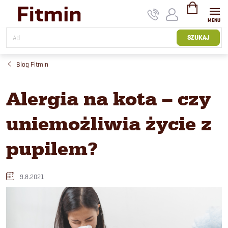
Przejść
do
treści
KOSZYK
SZUKAJ
Blog Fitmin
Alergia na kota – czy
uniemożliwia życie z
pupilem?
9.8.2021