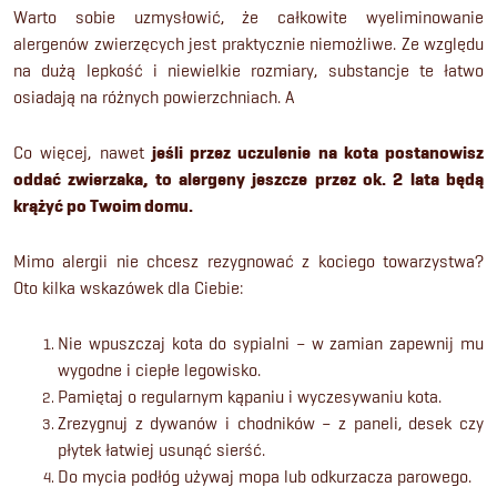
Warto sobie uzmysłowić, że całkowite wyeliminowanie
alergenów zwierzęcych jest praktycznie niemożliwe. Ze względu
na dużą lepkość i niewielkie rozmiary, substancje te łatwo
osiadają na różnych powierzchniach. A
Co więcej, nawet
jeśli przez uczulenie na kota postanowisz
oddać zwierzaka, to alergeny jeszcze przez ok. 2 lata będą
krążyć po Twoim domu.
Mimo alergii nie chcesz rezygnować z kociego towarzystwa?
Oto kilka wskazówek dla Ciebie:
Nie wpuszczaj kota do sypialni – w zamian zapewnij mu
wygodne i ciepłe legowisko.
Pamiętaj o regularnym kąpaniu i wyczesywaniu kota.
Zrezygnuj z dywanów i chodników – z paneli, desek czy
płytek łatwiej usunąć sierść.
Do mycia podłóg używaj mopa lub odkurzacza parowego.