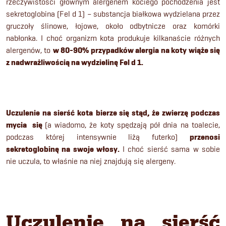
rzeczywistości głównym alergenem kociego pochodzenia jest
sekretoglobina (Fel d 1) – substancja białkowa wydzielana przez
gruczoły ślinowe, łojowe, około odbytnicze oraz komórki
nabłonka. I choć organizm kota produkuje kilkanaście różnych
alergenów, to
w 80-90% przypadków alergia na koty wiąże się
z nadwrażliwością na wydzielinę Fel d 1.
Uczulenie na sierść kota
bierze się stąd, że zwierzę podczas
mycia się
(a wiadomo, że koty spędzają pół dnia na toalecie,
podczas której intensywnie liżą futerko)
przenosi
sekretoglobinę na swoje włosy.
I choć sierść sama w sobie
nie uczula, to właśnie na niej znajdują się alergeny.
Uczulenie na sierść