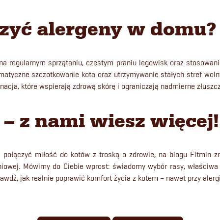
czyć alergeny w domu
na regularnym sprzątaniu, częstym praniu legowisk oraz stosowani
atyczne szczotkowanie kota oraz utrzymywanie stałych stref wolnyc
gnacja, które wspierają zdrową skórę i ograniczają nadmierne złuszc
 – z nami wiesz więcej
e połączyć miłość do kotów z troską o zdrowie, na blogu Fitmin zn
niowej. Mówimy do Ciebie wprost: świadomy wybór rasy, właściwa d
rawdź, jak realnie poprawić komfort życia z kotem – nawet przy alergi