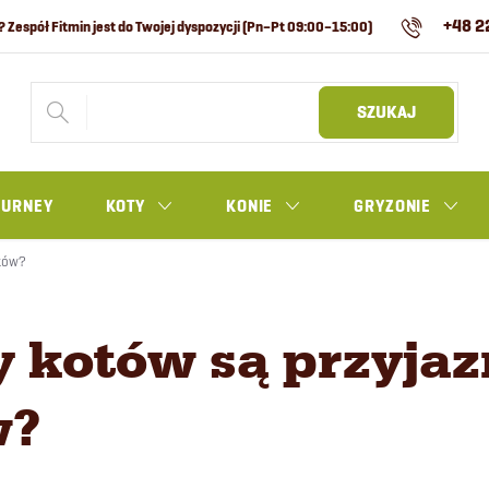
+48 2
SZUKAJ
OURNEY
KOTY
KONIE
GRYZONIE
ików?
y kotów są przyjaz
w?