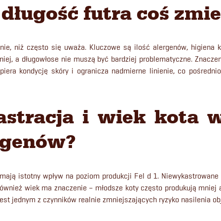
y długość futra coś zmi
ie, niż często się uważa. Kluczowe są ilość alergenów, higiena
niej, a długowłose nie muszą być bardziej problematyczne. Znaczen
iera kondycję skóry i ogranicza nadmierne linienie, co pośredni
astracja i wiek kota
rgenów?
a mają istotny wpływ na poziom produkcji Fel d 1. Niewykastrowane
 Również wiek ma znaczenie – młodsze koty często produkują mniej al
 jest jednym z czynników realnie zmniejszających ryzyko nasilenia 