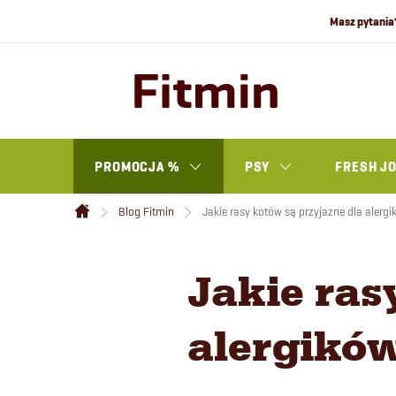
Przejść
do
treści
PROMOCJA %
PSY
FRESH J
Blog Fitmin
Jakie rasy kotów są przyjazne dla alerg
Home
Jakie ras
alergikó