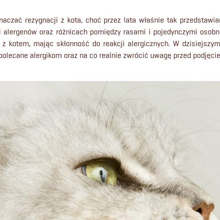
naczać rezygnacji z kota, choć przez lata właśnie tak przedstawi
li alergenów oraz różnicach pomiędzy rasami i pojedynczymi osobni
yć z kotem, mając skłonność do reakcji alergicznych. W dzisiejszy
polecane alergikom oraz na co realnie zwrócić uwagę przed podjęcie