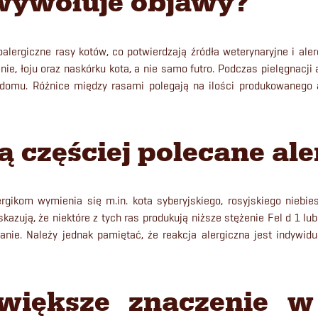
 wywołuje objawy?
oalergiczne rasy kotów, co potwierdzają źródła weterynaryjne i ale
nie, łoju oraz naskórku kota, a nie samo futro. Podczas pielęgnacji 
 domu. Różnice między rasami polegają na ilości produkowanego a
są częściej polecane a
rgikom wymienia się m.in. kota syberyjskiego, rosyjskiego niebies
zują, że niektóre z tych ras produkują niższe stężenie Fel d 1 lub
ianie. Należy jednak pamiętać, że reakcja alergiczna jest indywid
większe znaczenie w