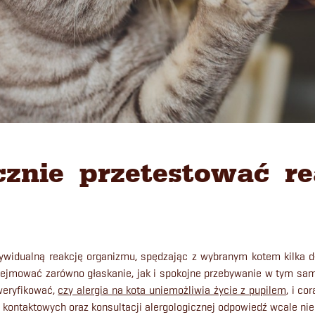
cznie przetestować re
ywidualną reakcję organizmu, spędzając z wybranym kotem kilka 
ejmować zarówno głaskanie, jak i spokojne przebywanie w tym sa
weryfikować,
czy alergia na kota uniemożliwia życie z pupilem
, i co
 kontaktowych oraz konsultacji alergologicznej odpowiedź wcale ni