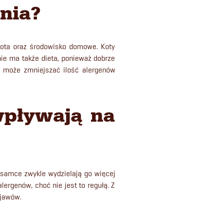
enia?
 kota oraz środowisko domowe. Koty
ie ma także dieta, ponieważ dobrze
o może zmniejszać ilość alergenów
 wpływają na
 samce zwykle wydzielają go więcej
ergenów, choć nie jest to regułą. Z
objawów.