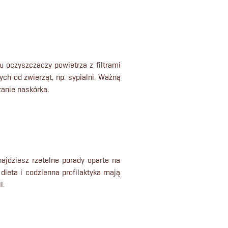
?
u oczyszczaczy powietrza z filtrami
h od zwierząt, np. sypialni. Ważną
zanie naskórka.
!
ajdziesz rzetelne porady oparte na
ieta i codzienna profilaktyka mają
i.