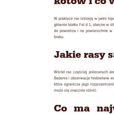
kotów i co
W praktyce nie istnieją w pełni hip
głównie białko Fel d 1, obecne w śli
do powietrza i na powierzchnie w
braku.
Jakie rasy 
Wśród ras częściej polecanych ale
Badania i obserwacje hodowlane wska
która ogranicza jego rozprzestrzen
może się znacznie różnić.
Co ma naj