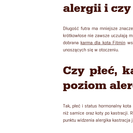
alergii i cz
Długość futra ma mniejsze znaczen
krótkowłose nie zawsze uczulają m
dobrana
karma dla kota Fitmin
wsp
unoszących się w otoczeniu.
Czy płeć, k
poziom ale
Tak, płeć i status hormonalny kot
niż samice oraz koty po kastracji.
punktu widzenia alergika kastracja