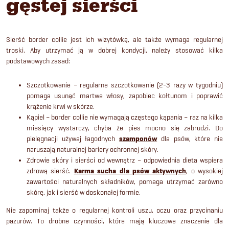
gęstej sierści
Sierść border collie jest ich wizytówką, ale także wymaga regularnej
troski. Aby utrzymać ją w dobrej kondycji, należy stosować kilka
podstawowych zasad:
Szczotkowanie – regularne szczotkowanie (2-3 razy w tygodniu)
pomaga usunąć martwe włosy, zapobiec kołtunom i poprawić
krążenie krwi w skórze.
Kąpiel – border collie nie wymagają częstego kąpania – raz na kilka
miesięcy wystarczy, chyba że pies mocno się zabrudzi. Do
pielęgnacji używaj łagodnych
szamponów
dla psów, które nie
naruszają naturalnej bariery ochronnej skóry.
Zdrowie skóry i sierści od wewnątrz – odpowiednia dieta wspiera
zdrową sierść.
Karma sucha dla psów aktywnych
, o wysokiej
zawartości naturalnych składników, pomaga utrzymać zarówno
skórę, jak i sierść w doskonałej formie.
Nie zapominaj także o regularnej kontroli uszu, oczu oraz przycinaniu
pazurów. To drobne czynności, które mają kluczowe znaczenie dla