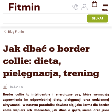
Przejść
do
treści
KOSZYK
SZUKAJ
Blog Fitmin
Jak dbać o border
collie: dieta,
pielęgnacja, trening
15.1.2025
Border collie to inteligentne i energiczne psy, które wymagają
zapewnienia im odpowiedniej diety, pielęgnacji oraz codziennej
aktywności. W naszym poradniku dowiesz się, jaka karma dla border
collie wspiera ich dobrostan, jak dbać o gęstą sierść oraz jakie