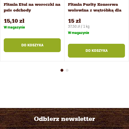
Fitmin Etui na woreczki na
Fitmin Purity Konserwa
psie odchody
wołowina z wątróbką dla
psów 400 g
15,10 zł
15 zł
Cena
37,50 zł / 1 kg
W magazynie
jednostkowa:
W magazynie
DO KOSZYKA
DO KOSZYKA
Odbierz newsletter