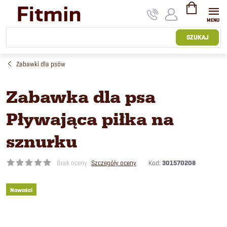
Przejść
do
treści
KOSZYK
SZUKAJ
Zabawki dla psów
Zabawka dla psa
Pływająca piłka na
sznurku
Kod:
301570208
Brak oceny
Szczegóły oceny
Nowości