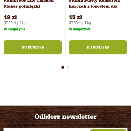
Fitmin For Life Chicken
Fitmin Purity Konserwa
Flakes półmiękki
kurczak z łososiem dla
przysmak dla psów 400 g
szczeniąt 400 g
19 zł
15 zł
Cena
Cena
47,50 zł / 1 kg
37,50 zł / 1 kg
jednostkowa:
jednostkowa:
W magazynie
W magazynie
DO KOSZYKA
DO KOSZYKA
Odbierz newsletter
S