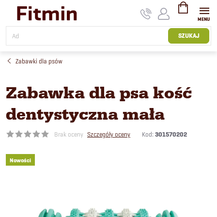
Przejść
do
treści
KOSZYK
SZUKAJ
Zabawki dla psów
Zabawka dla psa kość
dentystyczna mała
Kod:
301570202
Brak oceny
Szczegóły oceny
Nowości