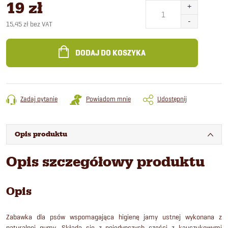
19 zł
15,45 zł bez VAT
Cena
jednostkowa:
DODAJ DO KOSZYKA
Zadaj pytanie
Powiadom mnie
Udostępnij
Opis produktu
Opis szczegółowy produktu
Opis
Zabawka dla psów wspomagająca higienę jamy ustnej wykonana z
naturalnej gumy. Składa się z pojedynczych części z kauczukowymi