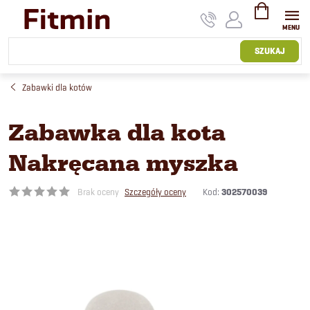
Przejść
do
treści
KOSZYK
SZUKAJ
Zabawki dla kotów
Zabawka dla kota
Nakręcana myszka
Kod:
302570039
Brak oceny
Szczegóły oceny