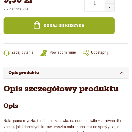
7,72 zł bez VAT
Cena
jednostkowa:
DODAJ DO KOSZYKA
Zadaj pytanie
Powiadom mnie
Udostępnij
Opis produktu
Opis szczegółowy produktu
Opis
Nakręcana myszka to idealna zabawka na nudne chwile – zarówno dla
kociąt, jak i dorosłych kotów. Myszka nakręcana jest na sprężynkę, a