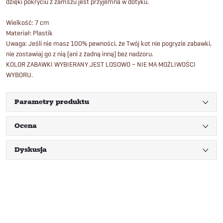
dzięki pokryciu z zamszu jest przyjemna w dotyku.
Wielkość: 7 cm
Materiał: Plastik
Uwaga: Jeśli nie masz 100% pewności, że Twój kot nie pogryzie zabawki,
nie zostawiaj go z nią (ani z żadną inną) bez nadzoru.
KOLOR ZABAWKI WYBIERANY JEST LOSOWO – NIE MA MOŻLIWOŚCI
WYBORU.
Parametry produktu
Ocena
Dyskusja