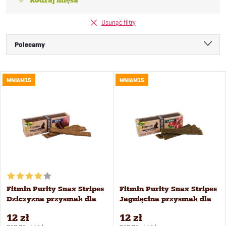
Rodzaj mięsa
Usunąć filtry
S
Polecamy
o
Najtańsze
L
MNIAM15
MNIAM15
Najdroższe
r
i
Najczęściej sprzedawane
t
Alfabetycznie
s
o
t
w
a
Fitmin Purity Snax Stripes
Fitmin Purity Snax Stripes
a
Dziczyzna przysmak dla
Jagnięcina przysmak dla
p
kotów 35 g
kotów 35 g
n
12 zł
12 zł