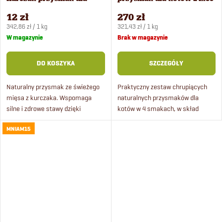
kotów 35 g
g
12 zł
270 zł
ó
Cena
Cena
342,86 zł / 1 kg
321,43 zł / 1 kg
jednostkowa:
jednostkowa:
W magazynie
Brak w magazynie
w
DO KOSZYKA
SZCZEGÓŁY
Naturalny przysmak ze świeżego
Praktyczny zestaw chrupiących
mięsa z kurczaka. Wspomaga
naturalnych przysmaków dla
silne i zdrowe stawy dzięki
kotów w 4 smakach, w skład
zawartości glukozaminy i
pakietu wchodzą przysmaki z
MNIAM15
siarczanu
wołowiny, kurczaka, dziczyzny i
chondroityny. Wytwarzany ręcznie
jagnięciny.
bez użycia chemii,...