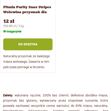
Fitmin Purity Snax Stripes
Wołowina przysmak dla
kotów 35 g
12 zł
Cena
342,86 zł / 1 kg
jednostkowa:
W magazynie
DO KOSZYKA
Naturalny przysmak ze świeżego
mięsa wołowego. Zawarta w nim
pokrzywa pomaga w leczeniu
zapalenia stawów i jest korzystna
dla zębów a rumianek działa
przeciwzapalnie i łagodzi...
K
o
Zalety:
wykonany ręcznie, 100% bez chemii, delikatna obróbka mięsa,
przysmak bez glutenu, wytwarzany przez stopniowe suszenie, które
n
pozwala zachować wszystkie cenne wartości, do 84% mięsa, naturalny,
hipoalergiczny, lekkostrawny, świetna wartość odżywcza, bez