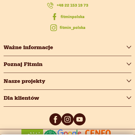
k
+48 22 153 19 73
a
fitmin_polska
Ważne informacje
Poznaj Fitmin
Nasze projekty
Dla klientów