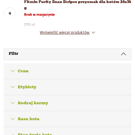
Fitmin Purity Snax Stripes przysmak dla kotów 24x35
g
Brak w magazynie
270 zł
Wyświetlić więcej produktów
Filtr
Cena
Etykiety
Rodzaj karmy
Rasa kota
Etap życia kota