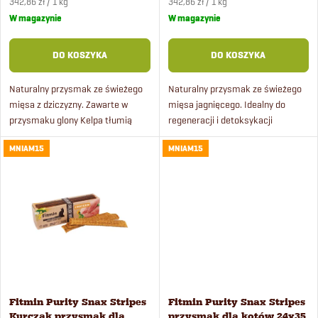
Cena
Cena
r
342,86 zł / 1 kg
342,86 zł / 1 kg
jednostkowa:
jednostkowa:
W magazynie
W magazynie
i
o
DO KOSZYKA
DO KOSZYKA
e
d
Naturalny przysmak ze świeżego
Naturalny przysmak ze świeżego
p
mięsa z dziczyzny. Zawarte w
mięsa jagnięcego. Idealny do
u
przysmaku glony Kelpa tłumią
regeneracji i detoksykacji
r
nieprzyjemny zapach z jamy
organizmu dzięki zawartości
k
MNIAM15
MNIAM15
ustnej kotów, zapobiegają
glonów Chlorella i korzenia
o
powstawaniu płytki nazębnej, a
cykorii. Wytwarzany ręcznie...
t
tym...
d
ó
u
w
k
Fitmin Purity Snax Stripes
Fitmin Purity Snax Stripes
t
Kurczak przysmak dla
przysmak dla kotów 24x35