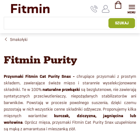
Przejść
do
treści
KOSZYK
SZUKAJ
Smakołyki
Fitmin Purity
Przysmaki Fitmin Cat Purity Snax -
chrupiące przysmaki z prostym
składem, zawierające świeże mięso i starannie wyselekcjonowane
składniki.
Te w 100%
naturalne przekąski
są bezglutenowe, nie zawierają
syntetycznych przeciwutleniaczy, niepożądanych stabilizatorów ani
barwników. Powstają w procesie powolnego suszenia, dzięki czemu
pozostają w nich wszystkie cenne składniki odżywcze. Proponujemy kilka
mięsnych wariantów:
kurczak, dziczyzna, jagnięcina lub
wołowina
.
Oprócz mięsa, przysmaki Fitmin Cat Purity Snax uzupełnione
są mąką z amarantusa i mieszanką ziół.