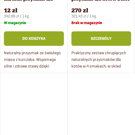
kotów 35 g
g
12 zł
270 zł
ó
Cena
Cena
342,86 zł / 1 kg
321,43 zł / 1 kg
jednostkowa:
jednostkowa:
W magazynie
Brak w magazynie
w
DO KOSZYKA
SZCZEGÓŁY
Naturalny przysmak ze świeżego
Praktyczny zestaw chrupiących
mięsa z kurczaka. Wspomaga
naturalnych przysmaków dla
silne i zdrowe stawy dzięki
kotów w 4 smakach, w skład
zawartości glukozaminy i
pakietu wchodzą przysmaki z
siarczanu
wołowiny, kurczaka, dziczyzny i
chondroityny. Wytwarzany ręcznie
jagnięciny.
bez użycia chemii,...