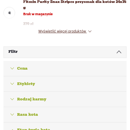
Fitmin Purity Snax Stripes przysmak dla kotów 24x35
g
Brak w magazynie
270 zł
Wyświetlić więcej produktów
Filtr
Cena
Etykiety
Rodzaj karmy
Rasa kota
Etap życia kota