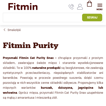
Przejść
do
treści
KOSZYK
SZUKAJ
Smakołyki
Fitmin Purity
Przysmaki Fitmin Cat Purity Snax -
chrupiące przysmaki z prostym
składem, zawierające świeże mięso i starannie wyselekcjonowane
składniki.
Te w 100%
naturalne przekąski
są bezglutenowe, nie zawierają
syntetycznych przeciwutleniaczy, niepożądanych stabilizatorów ani
barwników. Powstają w procesie powolnego suszenia, dzięki czemu
pozostają w nich wszystkie cenne składniki odżywcze. Proponujemy kilka
mięsnych wariantów:
kurczak, dziczyzna, jagnięcina lub
wołowina
.
Oprócz mięsa, przysmaki Fitmin Cat Purity Snax uzupełnione
są mąką z amarantusa i mieszanką ziół.