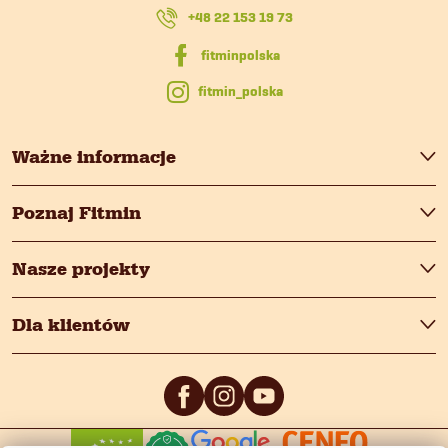
k
+48 22 153 19 73
a
fitmin_polska
Ważne informacje
Poznaj Fitmin
Nasze projekty
Dla klientów