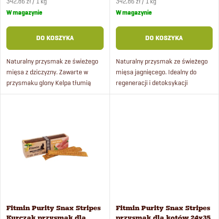
Cena
Cena
r
342,86 zł / 1 kg
342,86 zł / 1 kg
jednostkowa:
jednostkowa:
W magazynie
W magazynie
i
o
DO KOSZYKA
DO KOSZYKA
e
d
Naturalny przysmak ze świeżego
Naturalny przysmak ze świeżego
p
mięsa z dziczyzny. Zawarte w
mięsa jagnięcego. Idealny do
u
przysmaku glony Kelpa tłumią
regeneracji i detoksykacji
r
nieprzyjemny zapach z jamy
organizmu dzięki zawartości
k
ustnej kotów, zapobiegają
glonów Chlorella i korzenia
o
powstawaniu płytki nazębnej, a
cykorii. Wytwarzany ręcznie...
t
tym...
d
ó
u
w
k
Fitmin Purity Snax Stripes
Fitmin Purity Snax Stripes
t
Kurczak przysmak dla
przysmak dla kotów 24x35