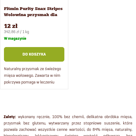
Fitmin Purity Snax Stripes
Wołowina przysmak dla
kotów 35 g
12 zł
Cena
342,86 zł / 1 kg
jednostkowa:
W magazynie
DO KOSZYKA
Naturalny przysmak ze świeżego
mięsa wołowego. Zawarta w nim
pokrzywa pomaga w leczeniu
zapalenia stawów i jest korzystna
dla zębów a rumianek działa
przeciwzapalnie i łagodzi...
K
o
Zalety:
wykonany ręcznie, 100% bez chemii, delikatna obróbka mięsa,
przysmak bez glutenu, wytwarzany przez stopniowe suszenie, które
n
pozwala zachować wszystkie cenne wartości, do 84% mięsa, naturalny,
hipoalergiczny, lekkostrawny, świetna wartość odżywcza, bez