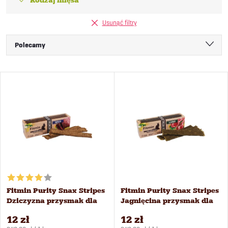
Rodzaj mięsa
Usunąć filtry
S
Polecamy
o
Najtańsze
L
Najdroższe
r
i
Najczęściej sprzedawane
t
Alfabetycznie
s
o
t
w
a
Fitmin Purity Snax Stripes
Fitmin Purity Snax Stripes
a
Dziczyzna przysmak dla
Jagnięcina przysmak dla
p
kotów 35 g
kotów 35 g
n
12 zł
12 zł