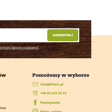
SUBSKRYBUJ
 ochrony danych osobowych
.
tów
info
@
fitmin.pl
+48 22 153 19 73
iowy
fitmin_polska