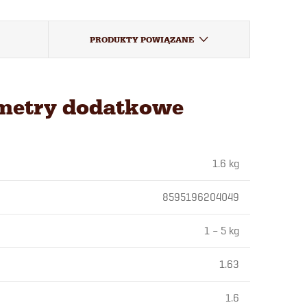
PRODUKTY POWIĄZANE
metry dodatkowe
1.6 kg
8595196204049
1 – 5 kg
1.63
1.6