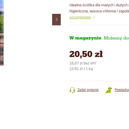
Idealna ściółka dla małych i dużych
higieniczna, wysoce chłonna i zap
szczegółowe
W magazynie
20,50 zł
16,67 zł bez VAT
Cena
12,81 zł / 1 kg
jednostkowa:
Zadaj pytanie
Powiado