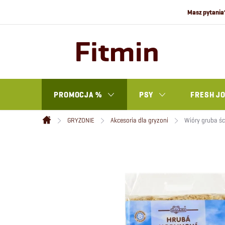
Przejść
do
treści
PROMOCJA %
PSY
FRESH J
GRYZONIE
Akcesoria dla gryzoni
Wióry gruba ści
Home