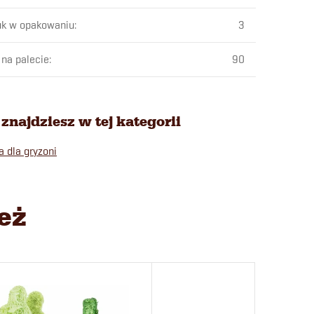
uk w opakowaniu
:
3
 na palecie
:
90
znajdziesz w tej kategorii
a dla gryzoni
eż