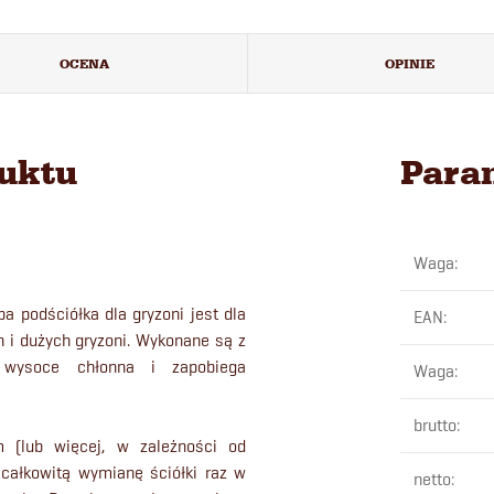
OCENA
OPINIE
duktu
Para
Waga
:
a podściółka dla gryzoni jest dla
EAN
:
h i dużych gryzoni. Wykonane są z
, wysoce chłonna i zapobiega
Waga
:
brutto
:
 (lub więcej, w zależności od
 całkowitą wymianę ściółki raz w
netto
: