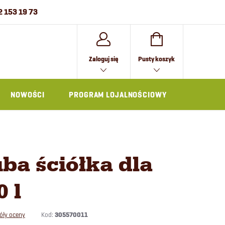
2 153 19 73
KOSZYK
Zaloguj się
Pusty koszyk
NOWOŚCI
PROGRAM LOJALNOŚCIOWY
AKCESOR
ba ściółka dla
0 l
Kod:
305570011
óły oceny