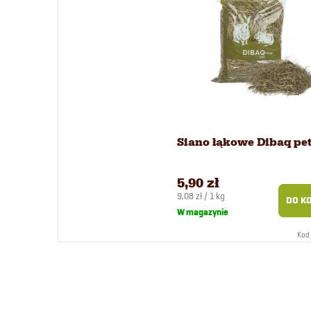
Siano łąkowe Dibaq pet
5,90 zł
Cena
9,08 zł / 1 kg
DO K
jednostkowa:
W magazynie
Kod 