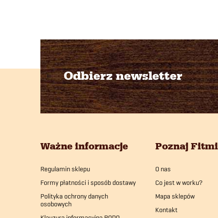
Odbierz newsletter
S
t
o
Ważne informacje
Poznaj Fitm
p
Regulamin sklepu
O nas
k
Formy płatności i sposób dostawy
Co jest w worku?
a
Polityka ochrony danych
Mapa sklepów
osobowych
Kontakt
Klauzura informacyjna RODO