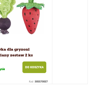
ka dla gryzoni
iany zestaw 2 ks
DO KOSZYKA
ynie
Kod :
305570027