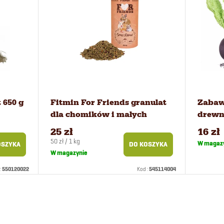
 650 g
Fitmin For Friends granulat
Zabaw
dla chomików i małych
drewn
gryzoni 500 g
25 zł
16 zł
Cena
50 zł / 1 kg
W magaz
OSZYKA
DO KOSZYKA
jednostkowa:
W magazynie
:
550120022
Kod :
545114004