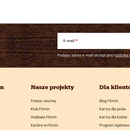
E-mail
Podając adres e-mail akceptujesz
politykę
in
Nasze projekty
Dla klien
Freeze Journey
Blog Fitmin
Klub Fitmin
Karmy dla psów
Hodowla Fitmin
Karmy dla kotów
Kariera w Fitmin
Program lojalnosc