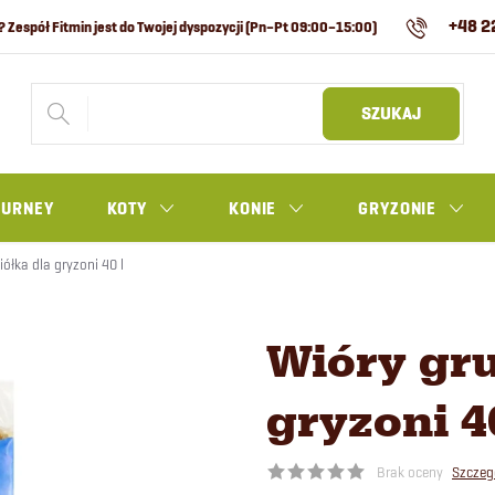
+48 2
SZUKAJ
OURNEY
KOTY
KONIE
GRYZONIE
ółka dla gryzoni 40 l
Wióry gru
gryzoni 4
Brak oceny
Szczeg