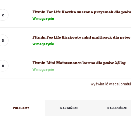
Fitmin For Life Kaczka suszona przysmak dla psów
W magazynie
Fitmin For Life Biszkopty mini multipack dla psów 
W magazynie
Fitmin Mini Maintenance karma dla psów 2,5 kg
W magazynie
Wyświetlić więcej prod
S
POLECAMY
NAJTAŃSZE
NAJDROŻSZE
o