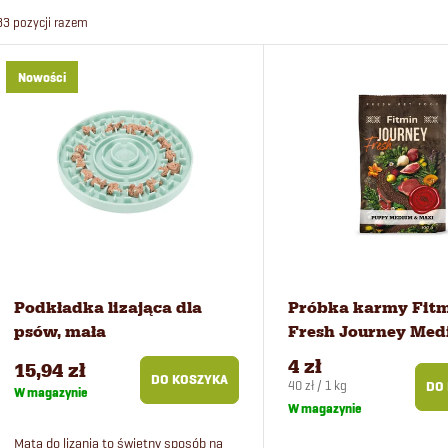
r
33
pozycji razem
t
L
Nowości
o
i
w
s
a
t
n
a
i
p
Podkładka lizająca dla
Próbka karmy Fit
psów, mała
Fresh Journey Med
e
r
Maxi Puppy dla szc
4 zł
15,94 zł
100 g
DO KOSZYKA
Cena
40 zł / 1 kg
DO
W magazynie
p
o
jednostkowa:
W magazynie
Mata do lizania to świetny sposób na