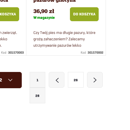
kota
pazurów gilotyna
36,90 zł
 KOSZYKA
DO KOSZYKA
W magazynie
h zwierząt.
Czy Twój pies ma długie pazury, które
lekko
grożą zahaczeniem? Zalecamy
e.
utrzymywanie pazurów lekko
ją się
przyciętych i oszlifowanych. Kup
Kod :
301570003
Kod :
301570002
swojemu psu obcinacz do pazurów.
Obcinaczki do...
P
12
1
26
a
g
28
i
n
a