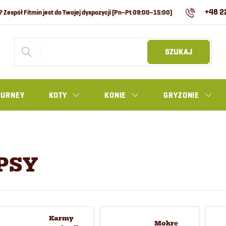
+48 2
SZUKAJ
OURNEY
KOTY
KONIE
GRYZONIE
PSY
Karmy
Mokre