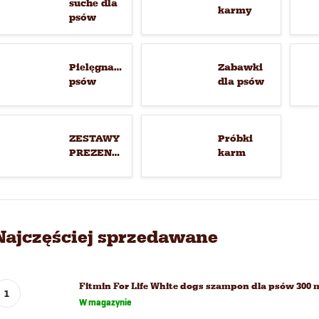
suche dla
karmy
psów
Pielęgnacja
Zabawki
psów
dla psów
ZESTAWY
Próbki
PREZENTOWE
karm
Najczęściej sprzedawane
Fitmin For Life White dogs szampon dla psów 300 
W magazynie