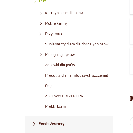
PSY
e
Karmy suche dla psów
k
Mokre karmy
b
Przysmaki
Suplementy diety dla dorosłych psów
o
Pielęgnacja psów
c
Zabawki dla psów
Produkty dla najmłodszych szczeniąt
z
Oleje
n
ZESTAWY PREZENTOWE
Próbki karm
y
Fresh Journey