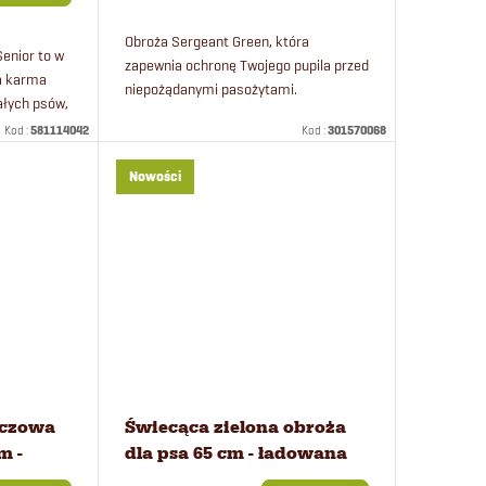
Obroża Sergeant Green, która
Senior to w
zapewnia ochronę Twojego pupila przed
na karma
niepożądanymi pasożytami.
ałych psów,
ktywności.
Kod :
581114042
Kod :
301570068
Nowości
ńczowa
Świecąca zielona obroża
m -
dla psa 65 cm - ładowana