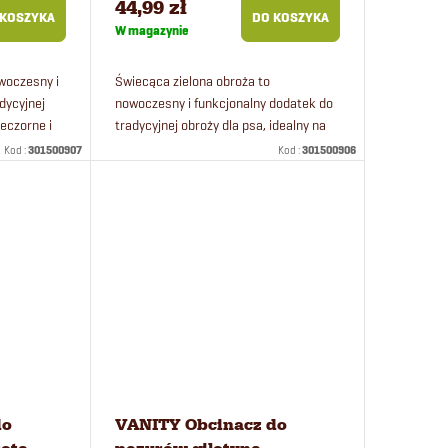
44,99 zł
 KOSZYKA
DO KOSZYKA
W magazynie
woczesny i
Świecąca zielona obroża to
dycyjnej
nowoczesny i funkcjonalny dodatek do
ieczorne i
tradycyjnej obroży dla psa, idealny na
wieczorne i nocne spacery. Dzięki
Kod :
301500907
Kod :
301500906
podświetlanemu pierścieniowi Twój...
do
VANITY Obcinacz do