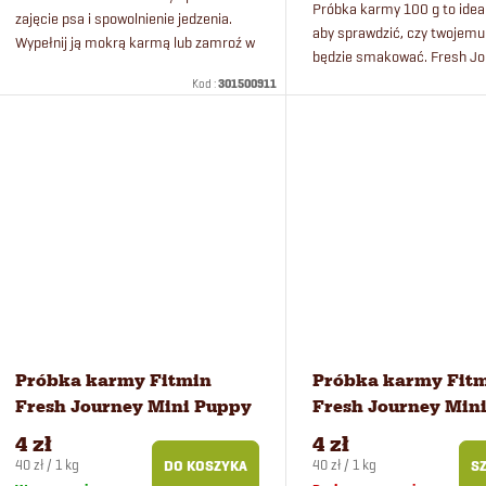
r
d
Próbka karmy 100 g to idea
zajęcie psa i spowolnienie jedzenia.
aby sprawdzić, czy twojemu
Wypełnij ją mokrą karmą lub zamroź w
będzie smakować. Fresh Jo
o
u
upalne dni, zapewniając pupilowi
maksymalna świeżość dzię
Kod :
301500911
długotrwałą przyjemność.
naturalnej recepturze. Fresh
d
k
u
t
k
ó
t
w
ó
Próbka karmy Fitmin
Próbka karmy Fit
w
Fresh Journey Mini Puppy
Fresh Journey Mini
dla szczeniąt małych ras
Light dla psów mał
4 zł
4 zł
100 g
100 g
Cena
Cena
40 zł / 1 kg
40 zł / 1 kg
DO KOSZYKA
S
jednostkowa:
jednostkowa: