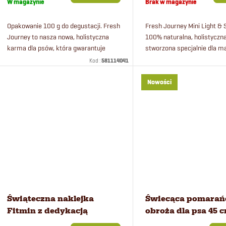
W magazynie
Brak w magazynie
Opakowanie 100 g do degustacji. Fresh
Fresh Journey Mini Light & 
Journey to nasza nowa, holistyczna
100% naturalna, holistycz
karma dla psów, która gwarantuje
stworzona specjalnie dla m
maksymalną świeżość – nawet o 80%
seniorów i pupili o niższej a
Kod :
581114041
większą niż konwencjonalne karmy...
Nowości
Świąteczna naklejka
Świecąca pomara
Fitmin z dedykacją
obroża dla psa 45 c
ładowana