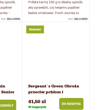
lny sposób,
Próbka karmy 100 g to idealny sposób,
 pupilowi
aby sprawdzić, czy twojemu pupilowi
urney –
będzie smakować. Fresh Journey to
ki
rewolucyjna, w 100% naturalna karma
Kod :
581114043
Kod :
581114044
 Journey...
dla psów średnich i dużych ras –...
Nowości
min
Sergeant´s Green Obroża
 Senior
przeciw pchłom i
ych ras
kleszczom dla psów
41,50 zł
DO KOSZYKA
ZCZEGÓŁY
W magazynie