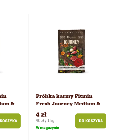
min
Próbka karmy Fitmin
ium &
Fresh Journey Medium &
zeniąt
Maxi Senior Light dla
4 zł
psów 100 g
Cena
40 zł / 1 kg
 KOSZYKA
DO KOSZYKA
jednostkowa:
W magazynie