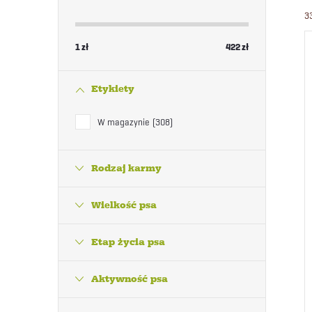
3
1
zł
422
zł
Etykiety
W magazynie
308
Rodzaj karmy
Wielkość psa
Etap życia psa
Aktywność psa