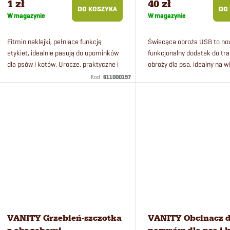
1 zł
40 zł
DO KOSZYKA
DO
W magazynie
W magazynie
Fitmin naklejki, pełniące funkcję
Świecąca obroża USB to no
etykiet, idealnie pasują do upominków
funkcjonalny dodatek do tra
dla psów i kotów. Urocze, praktyczne i
obroży dla psa, idealny na w
estetyczne – teraz każdy prezent
nocne spacery.
Kod :
611000197
znajdzie swojego właściciela.
VANITY Grzebień-szczotka
VANITY Obcinacz 