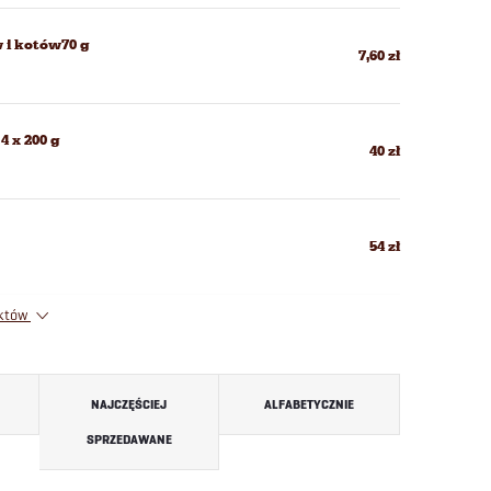
 i kotów70 g
7,60 zł
4 x 200 g
40 zł
54 zł
uktów
NAJCZĘŚCIEJ
ALFABETYCZNIE
SPRZEDAWANE