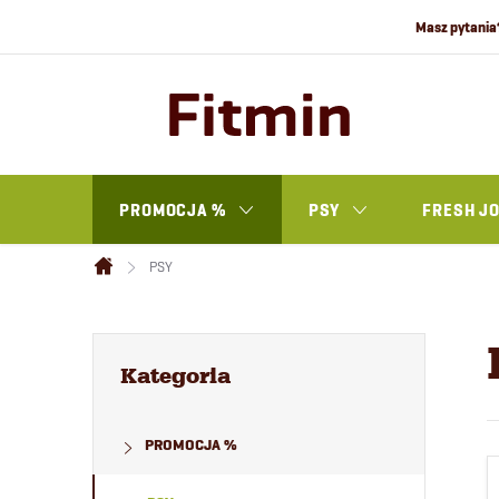
Przejść
do
treści
PROMOCJA %
PSY
FRESH J
PSY
Home
P
Pominąć
kategorie
Kategoria
a
PROMOCJA %
s