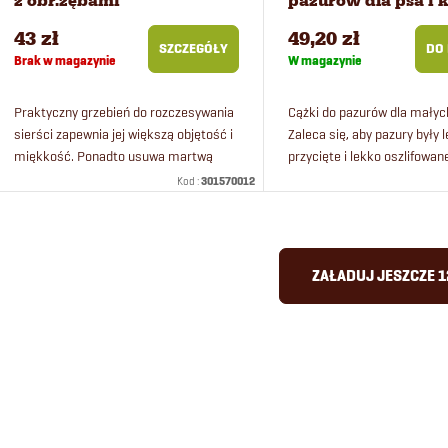
z obr.zębami
pazurów dla psa i 
43 zł
49,20 zł
SZCZEGÓŁY
DO
Brak w magazynie
W magazynie
Praktyczny grzebień do rozczesywania
Cążki do pazurów dla małyc
sierści zapewnia jej większą objętość i
Zaleca się, aby pazury były 
miękkość. Ponadto usuwa martwą
przycięte i lekko oszlifowan
sierść.
Obcinaczki do pazurów nada
Kod :
301570012
również dla kotów i gryzoni.
K
ZAŁADUJ JESZCZE 
o
n
t
r