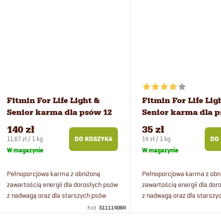
Fitmin For Life Light &
Fitmin For Life Lig
Senior karma dla psów 12
Senior karma dla p
kg
kg
140 zł
35 zł
Cena
Cena
11,67 zł / 1 kg
14 zł / 1 kg
DO KOSZYKA
DO
jednostkowa:
jednostkowa:
W magazynie
W magazynie
Pełnoporcjowa karma z obniżoną
Pełnoporcjowa karma z obn
zawartością energii dla dorosłych psów
zawartością energii dla do
z nadwagą oraz dla starszych psów
z nadwagą oraz dla starszy
wszystkich ras.
wszystkich ras.
Kod :
511114064