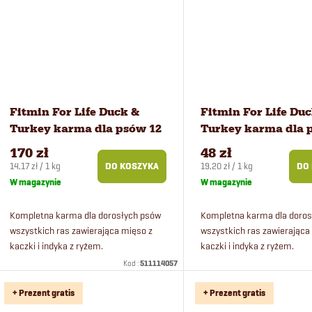
Fitmin For Life Duck &
Fitmin For Life Du
Turkey karma dla psów 12
Turkey karma dla 
kg
kg
170 zł
48 zł
Cena
Cena
14,17 zł / 1 kg
19,20 zł / 1 kg
DO KOSZYKA
DO
jednostkowa:
jednostkowa:
W magazynie
W magazynie
Kompletna karma dla dorosłych psów
Kompletna karma dla doros
wszystkich ras zawierająca mięso z
wszystkich ras zawierająca
kaczki i indyka z ryżem.
kaczki i indyka z ryżem.
Kod :
511114057
+ Prezent gratis
+ Prezent gratis