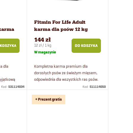
Fitmin For Life Adult
 karma
karma dla psów 12 kg
144 zł
Cena
12 zł / 1 kg
 KOSZYKA
DO KOSZYKA
jednostkowa:
W magazynie
a dla
Kompletna karma premium dla
dorosłych psów ze świeżym mięsem,
wyjątkową
odpowiednia dla wszystkich ras psów.
mięsnego
Fitmin For Life Adult to wysokiej
Kod :
531114034
Kod :
511114050
jakości kompletna karma zawierająca
korzeń...
+ Prezent gratis