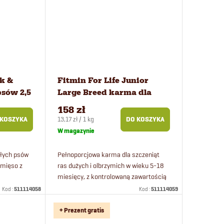
ck &
Fitmin For Life Junior
psów 2,5
Large Breed karma dla
psów 12 kg
158 zł
Cena
13,17 zł / 1 kg
 KOSZYKA
DO KOSZYKA
jednostkowa:
W magazynie
łych psów
Pełnoporcjowa karma dla szczeniąt
 mięso z
ras dużych i olbrzymich w wieku 5-18
miesięcy, z kontrolowaną zawartością
energii.
Kod :
511114058
Kod :
511114059
+ Prezent gratis