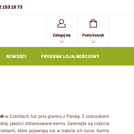
2 153 19 73
KOSZYK
Zaloguj się
Pusty koszyk
NOWOŚCI
PROGRAM LOJALNOŚCIOWY
AKCESOR
ch
w Czechach, tuż przy granicy z Polską. Z szacunkiem
iej jakości zbilansowane karmy. Zwierzęta są częścią
zebami, które pojawiają się w trakcie ich życia.
Karmy