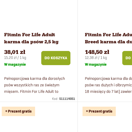
t
w
ó
Fitmin For Life Adult
Fitmin For Life Adu
w
karma dla psów 2,5 kg
Breed karma dla d
psów 12 kg
38,01 zł
148,50 zł
Cena
Cena
15,20 zł / 1 kg
12,38 zł / 1 kg
DO KOSZYKA
DO
jednostkowa:
jednostkowa:
W magazynie
W magazynie
Pełnoporcjowa karma dla dorosłych
Pełnoporcjowa karma dla d
psów wszystkich ras ze świeżym
psów ras dużych i olbrzymic
mięsem. Fitmin For Life Adult to
18 miesięcy do 7 lat) zawie
wysokiej jakości kompletna karma
świeże mięso.
Kod :
511114051
zawierająca korzeń cykorii
wspomagający pracę...
+ Prezent gratis
+ Prezent gratis