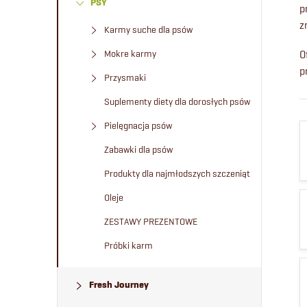
PSY
e
p
z
Karmy suche dla psów
k
Mokre karmy
O
p
b
Przysmaki
Suplementy diety dla dorosłych psów
o
Pielęgnacja psów
c
Zabawki dla psów
Produkty dla najmłodszych szczeniąt
z
Oleje
n
ZESTAWY PREZENTOWE
Próbki karm
y
Fresh Journey