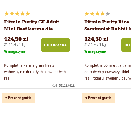
n
a
i
p
Fitmin Purity GF Adult
Fitmin Purity Rice
Mini Beef karma dla
Semimoist Rabbit
e
r
małych psów 4 kg
dla psów 4 kg
124,50 zł
124,50 zł
Cena
Cena
31,13 zł / 1 kg
31,13 zł / 1 kg
DO KOSZYKA
DO
p
o
jednostkowa:
jednostkowa:
W magazynie
W magazynie
r
d
Kompletna karma grain free z
Kompletna półmiękka karm
wołowiny dla dorosłych psów małych
dorosłych psów wszystkich
ras.
ras. Podaruj swojemu psu 
o
u
ucztę w postaci świeżego 
Kod :
531114011
menu z ryżem.
d
k
+ Prezent gratis
+ Prezent gratis
u
t
k
ó