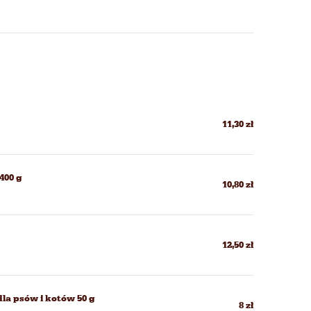
11,30 zł
400 g
10,80 zł
12,50 zł
dla psów i kotów 50 g
8 zł