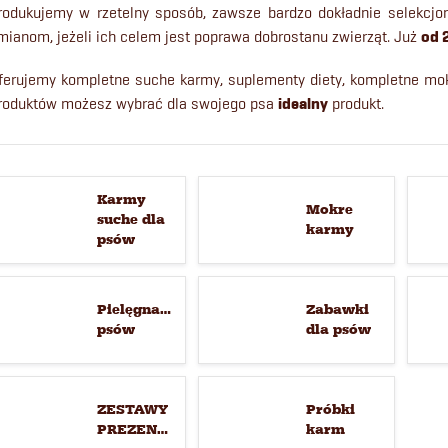
rodukujemy w rzetelny sposób, zawsze bardzo dokładnie selekcjon
mianom, jeżeli ich celem jest poprawa dobrostanu zwierząt. Już
od 
ferujemy kompletne suche karmy, suplementy diety, kompletne mokr
roduktów możesz wybrać dla swojego psa
idealny
produkt.
Karmy
Mokre
suche dla
karmy
psów
Pielęgnacja
Zabawki
psów
dla psów
ZESTAWY
Próbki
PREZENTOWE
karm