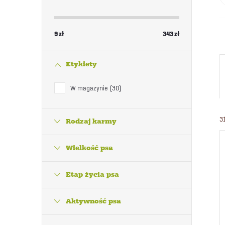
9
zł
343
zł
Etykiety
W magazynie
30
3
Rodzaj karmy
Wielkość psa
Etap życia psa
Aktywność psa