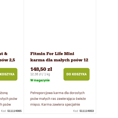
ht &
Fitmin For Life Mini
sów 2,5
karma dla małych psów 12
kg
148,50 zł
Cena
12,38 zł / 1 kg
 KOSZYKA
DO KOSZYKA
jednostkowa:
W magazynie
iżoną
Pełnoporcjowa karma dla dorosłych
rosłych psów
psów małych ras zawierająca świeże
ch psów
mięso. Karma zawiera specjalnie
dostosowany granulat dla małych ras.
Kod :
511114065
Kod :
511114053