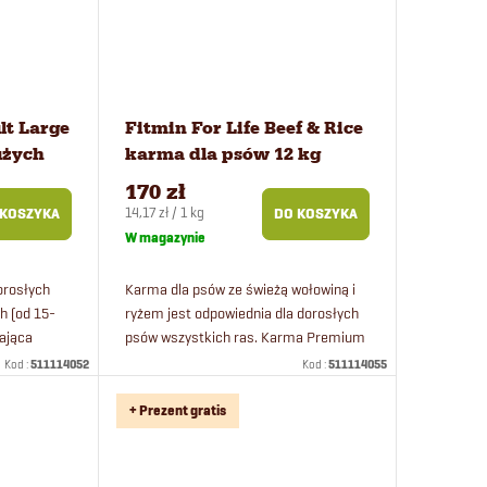
lt Large
Fitmin For Life Beef & Rice
użych
karma dla psów 12 kg
170 zł
Cena
14,17 zł / 1 kg
 KOSZYKA
DO KOSZYKA
jednostkowa:
W magazynie
orosłych
Karma dla psów ze świeżą wołowiną i
h (od 15-
ryżem jest odpowiednia dla dorosłych
rająca
psów wszystkich ras. Karma Premium
jest hipoalergiczna, nie zawiera
Kod :
511114052
Kod :
511114055
pszenicy ani kukurydzy i jest...
+ Prezent gratis