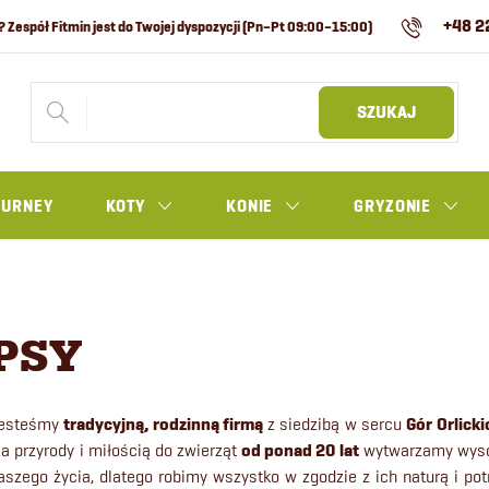
+48 2
SZUKAJ
OURNEY
KOTY
KONIE
GRYZONIE
PSY
esteśmy
tradycyjną, rodzinną firmą
z siedzibą w sercu
Gór Orlicki
la przyrody i miłością do zwierząt
od ponad 20 lat
wytwarzamy wysok
aszego życia, dlatego robimy wszystko w zgodzie z ich naturą i potr