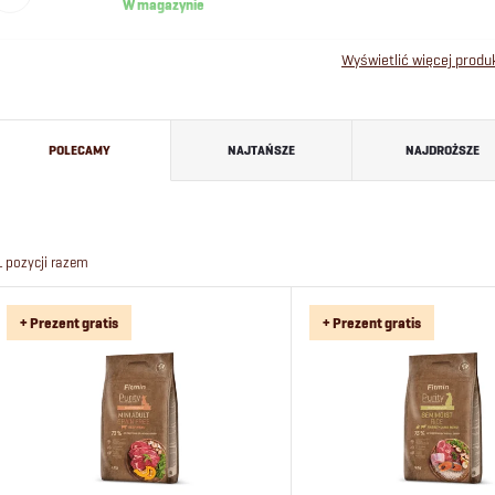
W magazynie
Wyświetlić więcej prod
S
POLECAMY
NAJTAŃSZE
NAJDROŻSZE
o
r
1
pozycji razem
t
L
+ Prezent gratis
+ Prezent gratis
o
i
w
s
a
t