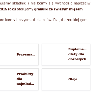
ujemy składniki i nie boimy się wychodzić naprzeciw
2015 roku
oferujemy
granulki ze świeżym mięsem
.
e karmy i przysmaki dla psów. Dzięki szerokiej gamie
Suplementy
diety dla
Przysmaki
dorosłych
psów
Produkty
dla
Oleje
najmłodszych
szczeniąt