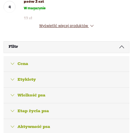
psów 2 szt
W magazynie
13 zł
Wyświetlić więcej produktów
Filtr
Cena
Etykiety
Wielkość psa
Etap życia psa
Aktywność psa