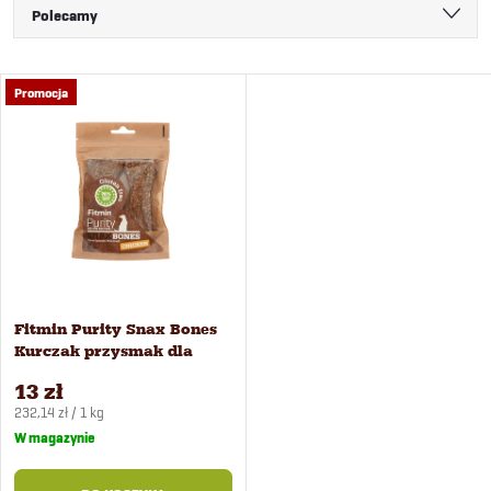
S
Polecamy
o
Najtańsze
L
Promocja
Najdroższe
r
i
Najczęściej sprzedawane
t
Alfabetycznie
s
o
t
w
a
Fitmin Purity Snax Bones
a
Kurczak przysmak dla
p
psów 2 szt
n
13 zł
Cena
r
232,14 zł / 1 kg
jednostkowa:
W magazynie
i
o