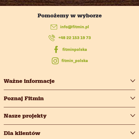
k
o
w
i
p
l
info
@
fitmin.pl
k
i
+48 22 153 19 73
a
s
fitmin_polska
t
y
Ważne informacje
Poznaj Fitmin
Nasze projekty
Dla klientów