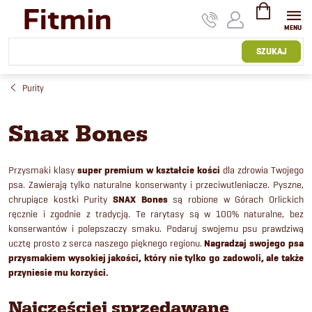
Przejść
do
treści
KOSZYK
SZUKAJ
Purity
Snax Bones
Przysmaki klasy
super premium w kształcie kości
dla zdrowia Twojego
psa. Zawierają tylko naturalne konserwanty i przeciwutleniacze.
Pyszne,
chrupiące kostki Purity
SNAX Bones
są robione w Górach Orlickich
ręcznie i zgodnie z tradycją. Te rarytasy są w 100% naturalne, bez
konserwantów i polepszaczy smaku. Podaruj swojemu psu prawdziwą
ucztę prosto z serca naszego pięknego regionu.
Nagradzaj swojego psa
przysmakiem wysokiej jakości, który nie tylko go zadowoli, ale także
przyniesie mu korzyści.
Najczęściej sprzedawane