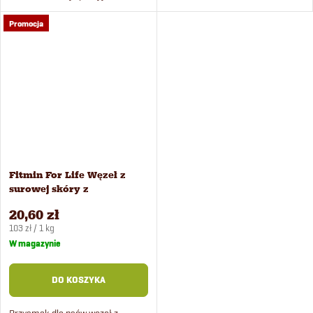
białek i niską zawartością
tłuszczu.
Promocja
tłuszczu.
Fitmin For Life Węzeł z
surowej skóry z
kurczakiem przysmak dla
20,60 zł
psów 200 g
Cena
103 zł / 1 kg
jednostkowa:
W magazynie
DO KOSZYKA