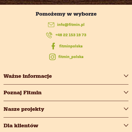
o
l
p
i
info
@
fitmin.pl
k
s
+48 22 153 19 73
a
t
y
fitmin_polska
Ważne informacje
Poznaj Fitmin
Nasze projekty
Dla klientów