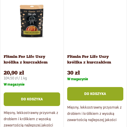
o
polubi każdy pies i kot.
t
d
ó
u
w
k
Fitmin For Life Uszy
Fitmin For Life Uszy
t
królika z kurczakiem
królika z kurczakiem
przysmak dla psów 200 g
przysmak dla psów 400 g
20,90 zł
30 zł
ó
Cena
104,50 zł / 1 kg
W magazynie
jednostkowa:
W magazynie
w
DO KOSZYKA
DO KOSZYKA
Mięsny, lekkostrawny przysmak z
Mięsny, lekkostrawny przysmak z
drobiem i królikiem z wysoką
drobiem i królikiem z wysoką
zawartością najlepszej jakości
zawartością najlepszej jakości
białek i niską zawartością