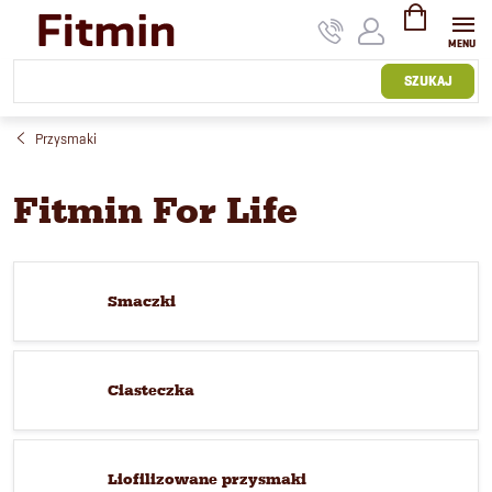
Przejść
do
treści
KOSZYK
SZUKAJ
Przysmaki
Fitmin For Life
Smaczki
Ciasteczka
Liofilizowane przysmaki