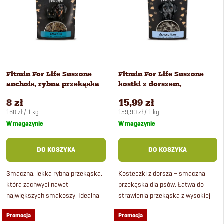
t
Alfabetycznie
s
o
t
w
a
Fitmin For Life Suszone
Fitmin For Life Suszone
a
anchois, rybna przekąska
kostki z dorszem,
p
dla psów i kotów 50 g
przysmak dla psów 100 g
n
8 zł
15,99 zł
Cena
Cena
r
160 zł / 1 kg
159,90 zł / 1 kg
jednostkowa:
jednostkowa:
W magazynie
W magazynie
i
o
DO KOSZYKA
DO KOSZYKA
e
d
Smaczna, lekka rybna przekąska,
Kosteczki z dorsza – smaczna
p
która zachwyci nawet
przekąska dla psów. Łatwa do
u
największych smakoszy. Idealna
strawienia przekąska z wysokiej
r
jako nagroda podczas treningu lub
jakości dorsza, pełna białka i
k
Promocja
Promocja
po prostu tak – rybki anchois
składników odżywczych.