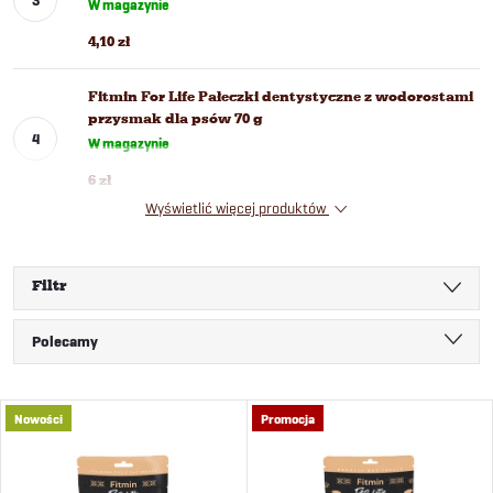
W magazynie
4,10 zł
Fitmin For Life Pałeczki dentystyczne z wodorostami
przysmak dla psów 70 g
W magazynie
6 zł
Wyświetlić więcej produktów
Filtr
S
Polecamy
o
Najtańsze
L
Nowości
Promocja
Najdroższe
r
i
Najczęściej sprzedawane