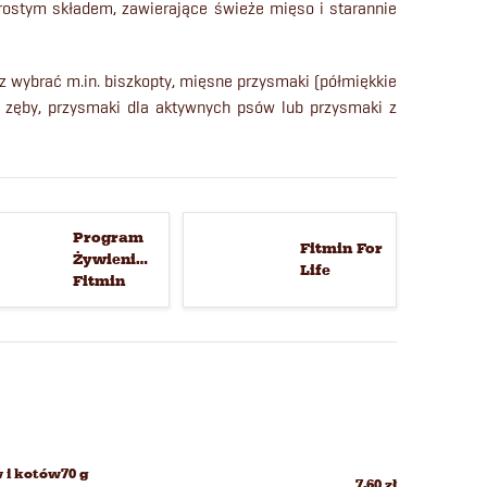
rostym składem, zawierające świeże mięso i starannie
z wybrać m.in.
biszkopty, mięsne przysmaki (półmiękkie
ć zęby, przysmaki dla aktywnych psów lub przysmaki z
Program
Fitmin For
Żywieniowy
Life
Fitmin
 i kotów70 g
7,60 zł