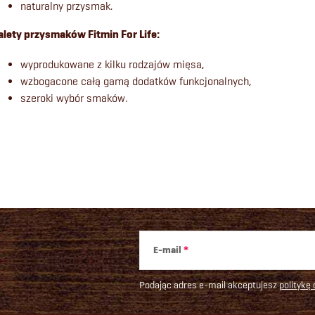
naturalny przysmak.
k
alety przysmaków Fitmin For Life:
wyprodukowane z kilku rodzajów mięsa,
wzbogacone całą gamą dodatków funkcjonalnych,
szeroki wybór smaków.
s
t
y
E-mail
Podając adres e-mail akceptujesz
politykę