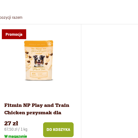
o
r
pozycji razem
t
L
Promocja
o
i
w
s
a
t
n
a
i
p
Fitmin NP Play and Train
Chicken przysmak dla
e
r
psów 400 g
27 zł
Cena
67,50 zł / 1 kg
DO KOSZYKA
jednostkowa:
W magazynie