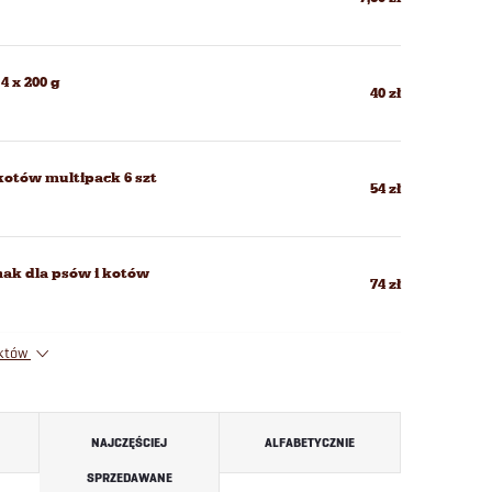
4 x 200 g
40 zł
 kotów multipack 6 szt
54 zł
smak dla psów i kotów
74 zł
uktów
NAJCZĘŚCIEJ
ALFABETYCZNIE
SPRZEDAWANE