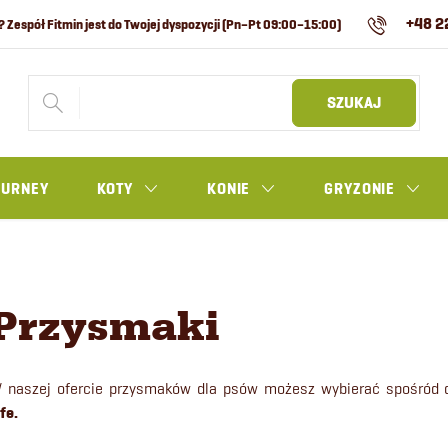
+48 2
SZUKAJ
OURNEY
KOTY
KONIE
GRYZONIE
Przysmaki
 naszej ofercie przysmaków dla psów możesz wybierać spośród d
ife.