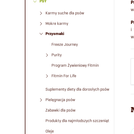
PSY
P
e
w
Karmy suche dla psów
k
P
Mokre karmy
i
b
Przysmaki
w
Freeze Journey
o
Purity
c
Program Żywieniowy Fitmin
Fitmin For Life
z
Suplementy diety dla dorosłych psów
n
Pielęgnacja psów
y
Zabawki dla psów
Produkty dla najmłodszych szczeniąt
Oleje