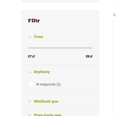
1
Cena
27
zł
28
zł
Etykiety
W magazynie
1
Wielkość psa
Etap życia psa