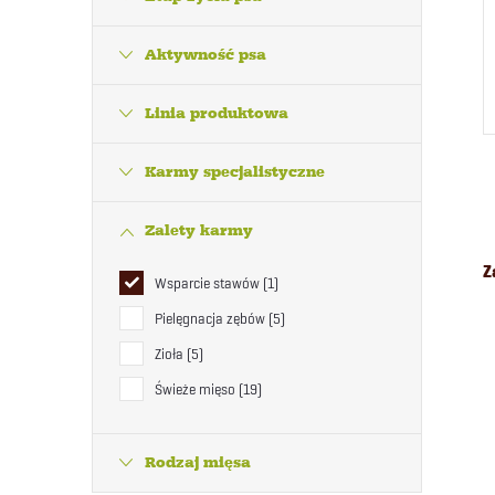
Aktywność psa
Linia produktowa
Karmy specjalistyczne
Zalety karmy
Z
Wsparcie stawów
1
Pielęgnacja zębów
5
Zioła
5
Świeże mięso
19
Rodzaj mięsa
l