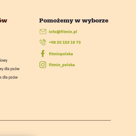
tów
info
@
fitmin.pl
+48 22 153 19 73
iowy
fitmin_polska
wy dla psów
e dla psów