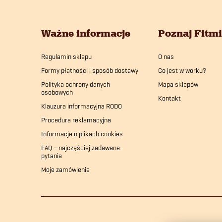
o
Ważne informacje
Poznaj Fitm
p
Regulamin sklepu
O nas
k
Formy płatności i sposób dostawy
Co jest w worku?
a
Polityka ochrony danych
Mapa sklepów
osobowych
Kontakt
Klauzura informacyjna RODO
Procedura reklamacyjna
Informacje o plikach cookies
FAQ – najczęściej zadawane
pytania
Moje zamówienie