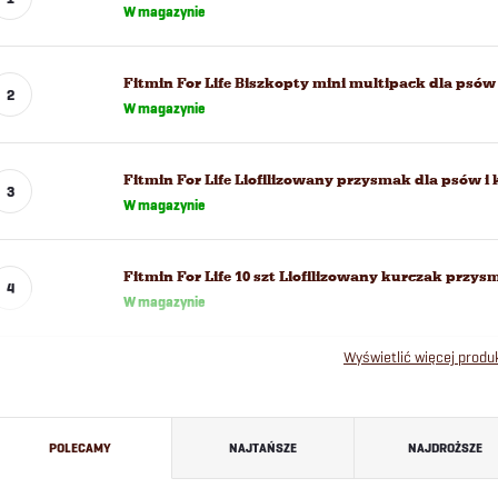
W magazynie
Fitmin For Life Biszkopty mini multipack dla psów 
W magazynie
Fitmin For Life Liofilizowany przysmak dla psów i
W magazynie
Fitmin For Life 10 szt Liofilizowany kurczak przy
W magazynie
Wyświetlić więcej prod
S
POLECAMY
NAJTAŃSZE
NAJDROŻSZE