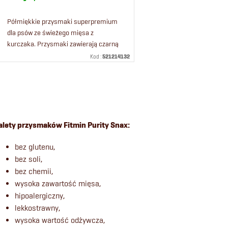
p
o
r
d
Półmiękkie przysmaki superpremium
dla psów ze świeżego mięsa z
kurczaka. Przysmaki zawierają czarną
o
u
porzeczkę, która wspomaga
Kod :
521214132
odporność organizmu.
d
k
K
u
t
o
k
ó
alety przysmaków Fitmin Purity Snax:
n
bez glutenu,
t
w
t
bez soli,
bez chemii,
ó
r
wysoka zawartość mięsa,
hipoalergiczny,
o
w
lekkostrawny,
wysoka wartość odżywcza,