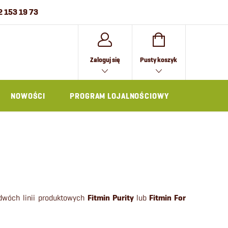
2 153 19 73
KOSZYK
Zaloguj się
Pusty koszyk
NOWOŚCI
PROGRAM LOJALNOŚCIOWY
AKCESOR
wóch linii produktowych
Fitmin Purity
lub
Fitmin For