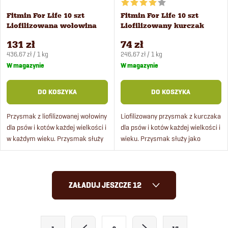
Fitmin For Life 10 szt
Fitmin For Life 10 szt
Liofilizowana wołowina
Liofilizowany kurczak
przysmak dla psów i
przysmak dla psów i
131 zł
74 zł
kotów
kotów
Cena
Cena
436,67 zł / 1 kg
246,67 zł / 1 kg
jednostkowa:
jednostkowa:
W magazynie
W magazynie
DO KOSZYKA
DO KOSZYKA
Przysmak z liofilizowanej wołowiny
Liofilizowany przysmak z kurczaka
dla psów i kotów każdej wielkości i
dla psów i kotów każdej wielkości i
w każdym wieku. Przysmak służy
wieku. Przysmak służy jako
jako nagroda podczas zabawy lub
nagroda podczas zabawy lub
treningu, zawiera 100% mięsa.
treningu, zawiera 100% mięsa.
K
ZAŁADUJ JESZCZE 12
o
n
P