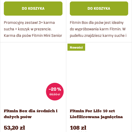
DO KOSZYKA
DO KOSZYKA
Promocyjny zestaw! 3× karma
Fitmin Box dla psów jest idealny
sucha + koszyk w prezencie.
do wypróbowania karm Fitmin. W
Karma dla psów Fitmin Mini Senior
pudełku znajdziesz karmy suche i
super premium powstaje na bazie
mokre, a także przysmaki. Za
Nowości
świeżego mięsa drobiowego
pomocą jednego kliknięcia
pochodzącego ze sprawdzonej,...
możesz kupić najlepsze...
–20 %
66,50 zł
Fitmin Box dla średnich i
Fitmin For Life 10 szt
dużych psów
Liofilizowana jagnięcina
przysmak dla psów i
53,20 zł
108 zł
kotów