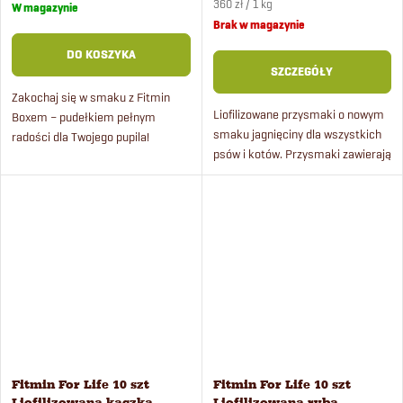
Cena
360 zł / 1 kg
W magazynie
jednostkowa:
Brak w magazynie
DO KOSZYKA
SZCZEGÓŁY
Zakochaj się w smaku z Fitmin
Liofilizowane przysmaki o nowym
Boxem – pudełkiem pełnym
smaku jagnięciny dla wszystkich
radości dla Twojego pupila!
psów i kotów. Przysmaki zawierają
Pudełko zawiera 8 rodzajów
100% mięsa, nie zawierają zbóż
karmy, 2 rodzaje mokrej karmy
ani barwników. Opakowanie
oraz 2 rodzaje przysmaków...
zbiorcze zawiera 10...
Fitmin For Life 10 szt
Fitmin For Life 10 szt
Liofilizowana kaczka
Liofilizowana ryba