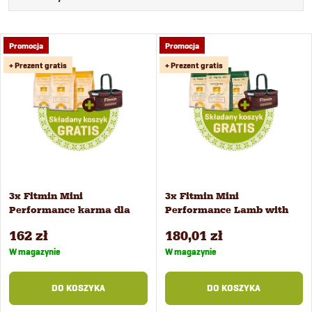
o
Najtańsze
L
Promocja
Promocja
Najdroższe
r
+ Prezent gratis
+ Prezent gratis
i
Najczęściej sprzedawane
t
Alfabetycznie
s
o
t
w
a
3x Fitmin Mini
3x Fitmin Mini
a
Performance karma dla
Performance Lamb with
p
psów 2,5 kg
Beef karma dla psów 2,5
n
162 zł
180,01 zł
kg
r
W magazynie
W magazynie
i
o
DO KOSZYKA
DO KOSZYKA