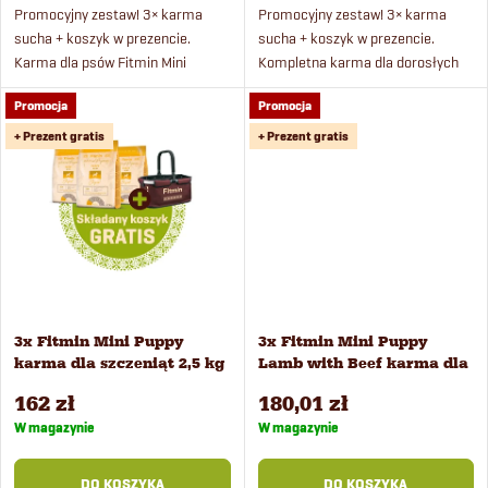
e
d
Promocyjny zestaw! 3× karma
Promocyjny zestaw! 3× karma
sucha + koszyk w prezencie.
sucha + koszyk w prezencie.
p
Karma dla psów Fitmin Mini
Kompletna karma dla dorosłych
u
Performance super premium
psów małych ras o bardzo
r
Promocja
Promocja
powstaje na bazie świeżego mięsa
wysokiej aktywności. Karma super
k
drobiowego pochodzącego ze...
premium zawiera świeże mięso...
+ Prezent gratis
+ Prezent gratis
o
t
d
ó
u
w
k
3x Fitmin Mini Puppy
3x Fitmin Mini Puppy
karma dla szczeniąt 2,5 kg
Lamb with Beef karma dla
t
psów 2,5 kg
162 zł
180,01 zł
ó
W magazynie
W magazynie
DO KOSZYKA
DO KOSZYKA