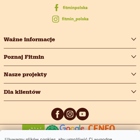
a
fitmin_polska
Ważne informacje
Poznaj Fitmin
Nasze projekty
Dla klientów
0
/5
0
/5
Używamy plików cookies, aby umożliwić Ci wygodne