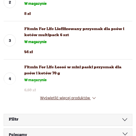
W magazynie
8 zł
Fitmin For Life Liofilizowany przysmak dla psów i
kotów multipack 6 szt
W magazynie
54 zł
Fitmin For Life Łosoś w mini paski przysmak dla
psów i kotów 70 g
W magazynie
6,60 zł
Wyświetlić więcej produktów
Filtr
S
Polecamy