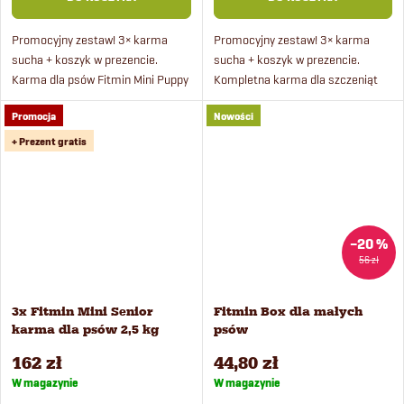
w
Promocyjny zestaw! 3× karma
Promocyjny zestaw! 3× karma
sucha + koszyk w prezencie.
sucha + koszyk w prezencie.
Karma dla psów Fitmin Mini Puppy
Kompletna karma dla szczeniąt
super premium powstaje na bazie
małych ras zawierająca świeżą
Promocja
Nowości
świeżego mięsa drobiowego
jagnięcinę, wołowinę i ryż. Karma
pochodzącego ze sprawdzonej,...
jest odpowiednia także...
+ Prezent gratis
–20 %
56 zł
3x Fitmin Mini Senior
Fitmin Box dla małych
karma dla psów 2,5 kg
psów
162 zł
44,80 zł
W magazynie
W magazynie