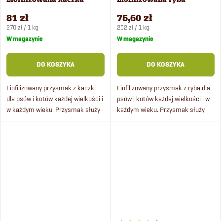
przysmak dla psów i
przysmak dla psów i
81 zł
75,60 zł
kotów
kotów
Cena
Cena
270 zł / 1 kg
252 zł / 1 kg
jednostkowa:
jednostkowa:
W magazynie
W magazynie
DO KOSZYKA
DO KOSZYKA
Liofilizowany przysmak z kaczki
Liofilizowany przysmak z rybą dla
dla psów i kotów każdej wielkości i
psów i kotów każdej wielkości i w
w każdym wieku. Przysmak służy
każdym wieku. Przysmak służy
jako nagroda podczas zabawy lub
jako nagroda podczas zabawy lub
treningu, zawiera 100% mięsa.
treningu, zawiera 100% mięsa.