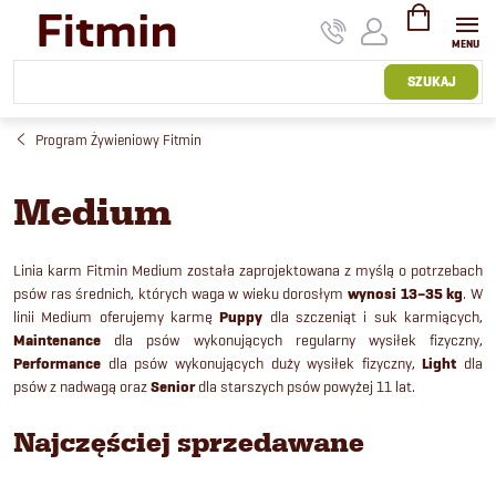
Przejść
do
treści
KOSZYK
SZUKAJ
Program Żywieniowy Fitmin
Medium
Linia karm Fitmin Medium została zaprojektowana z myślą o potrzebach
psów ras średnich, których waga w wieku dorosłym
wynosi 13–35 kg
. W
linii Medium oferujemy karmę
Puppy
dla szczeniąt i suk karmiących,
Maintenance
dla psów wykonujących regularny wysiłek fizyczny,
Performance
dla psów wykonujących duży wysiłek fizyczny,
Light
dla
psów z nadwagą oraz
Senior
dla starszych psów powyżej 11 lat.
Najczęściej sprzedawane