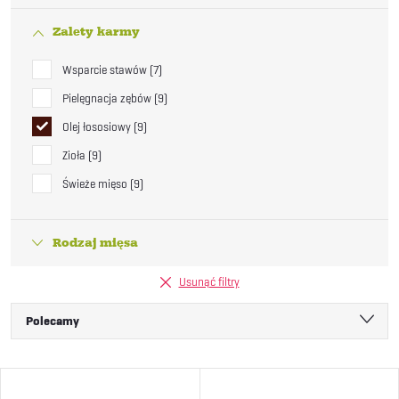
Zalety karmy
Wsparcie stawów
7
Pielęgnacja zębów
9
Olej łososiowy
9
Zioła
9
Świeże mięso
9
Rodzaj mięsa
Usunąć filtry
S
Polecamy
o
Najtańsze
L
Najdroższe