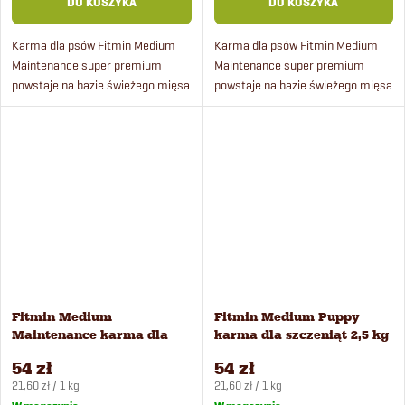
DO KOSZYKA
DO KOSZYKA
Karma dla psów Fitmin Medium
Karma dla psów Fitmin Medium
Maintenance super premium
Maintenance super premium
powstaje na bazie świeżego mięsa
powstaje na bazie świeżego mięsa
drobiowego pochodzącego ze
drobiowego i ryżu.
sprawdzonej, certyfikowanej
hodowli.
Fitmin Medium
Fitmin Medium Puppy
Maintenance karma dla
karma dla szczeniąt 2,5 kg
psów 2,5 kg
54 zł
54 zł
Cena
Cena
21,60 zł / 1 kg
21,60 zł / 1 kg
jednostkowa:
jednostkowa: