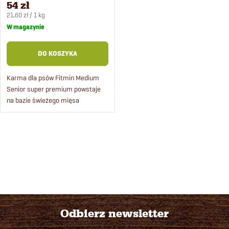
54 zł
Cena
21,60 zł / 1 kg
jednostkowa:
W magazynie
DO KOSZYKA
Karma dla psów Fitmin Medium
Senior super premium powstaje
na bazie świeżego mięsa
drobiowego pochodzącego ze
sprawdzonej, certyfikowanej
hodowli.
K
o
n
t
Odbierz newsletter
r