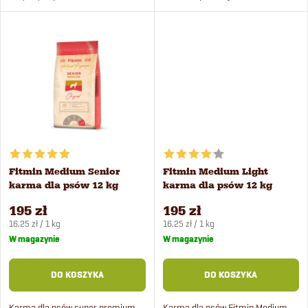
r
świeżego mięsa z ryżem.
świeżego mięsa drobiowego i
k
ryżu. Odpowiednia także dla suk
o
ciężarnych i karmiących.
t
d
ó
u
w
k
Fitmin Medium Senior
Fitmin Medium Light
t
karma dla psów 12 kg
karma dla psów 12 kg
195 zł
195 zł
ó
Cena
Cena
16,25 zł / 1 kg
16,25 zł / 1 kg
jednostkowa:
jednostkowa:
W magazynie
W magazynie
w
DO KOSZYKA
DO KOSZYKA
Karma dla psów super premium
Karma dla psów Fitmin Medium