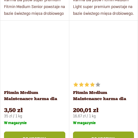
Fitmin Medium Senior powstaje na
Light super premium powstaje na
bazie świeżego mięsa drobiowego
bazie świeżego mięsa drobiowego.
pochodzącego ze sprawdzonej,
certyfikowanej hodowli.
Fitmin Medium
Fitmin Medium
Maintenance karma dla
Maintenance karma dla
psów 100 g
psów 12 kg
3,50 zł
200,01 zł
Cena
Cena
35 zł / 1 kg
16,67 zł / 1 kg
jednostkowa:
jednostkowa:
W magazynie
W magazynie