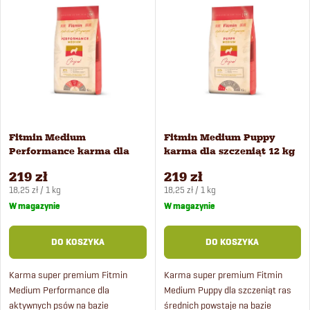
r
i
Najczęściej sprzedawane
t
Alfabetycznie
s
o
t
w
a
Fitmin Medium
Fitmin Medium Puppy
a
Performance karma dla
karma dla szczeniąt 12 kg
p
psów 12 kg
n
219 zł
219 zł
Cena
Cena
r
18,25 zł / 1 kg
18,25 zł / 1 kg
jednostkowa:
jednostkowa:
W magazynie
W magazynie
i
o
DO KOSZYKA
DO KOSZYKA
e
d
Karma super premium Fitmin
Karma super premium Fitmin
p
Medium Performance dla
Medium Puppy dla szczeniąt ras
u
aktywnych psów na bazie
średnich powstaje na bazie