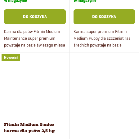
W magazynie
W magazynie
DO KOSZYKA
DO KOSZYKA
Karma dla psów Fitmin Medium
Karma super premium Fitmin
Maintenance super premium
Medium Puppy dla szczeniąt ras
powstaje na bazie świeżego mięsa
średnich powstaje na bazie
drobiowego i ryżu.
świeżego mięsa drobiowego i
Nowości
ryżu. Odpowiednia także dla suk
ciężarnych i karmiących.
Fitmin Medium Senior
karma dla psów 2,5 kg